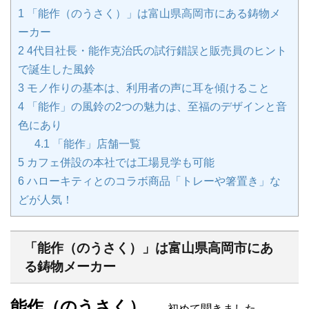
1
「能作（のうさく）」は富山県高岡市にある鋳物メ
ーカー
2
4代目社長・能作克治氏の試行錯誤と販売員のヒント
で誕生した風鈴
3
モノ作りの基本は、利用者の声に耳を傾けること
4
「能作」の風鈴の2つの魅力は、至福のデザインと音
色にあり
4.1
「能作」店舗一覧
5
カフェ併設の本社では工場見学も可能
6
ハローキティとのコラボ商品「トレーや箸置き」な
どが人気！
「能作（のうさく）」は富山県高岡市にあ
る鋳物メーカー
能作（のうさく）
……初めて聞きました。