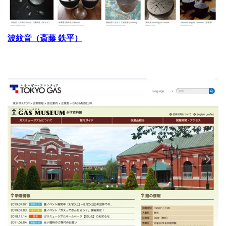
波紋音（斎藤 鉄平）