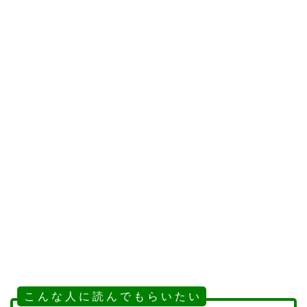
こ ん な 人 に 読 ん で も ら い た い