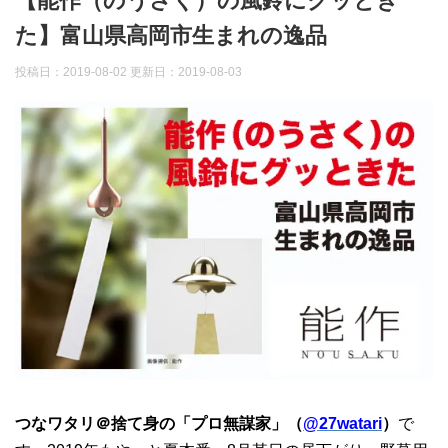
【能作（のうさく）の風鈴にグッとき
た】富山県高岡市生まれの逸品
投稿日：2019-08-02 更新日：
2019-08-03
つなワタリ＠捨て身の「プロ無謀家」（
@27watari
）
で