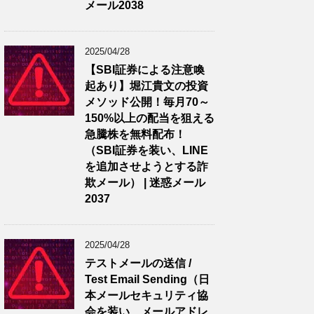
メール2038
2025/04/28
【SBI証券による注意喚
起あり】堀江貴文の投資
メソッド公開！毎月70～
150%以上の配当を狙える
急騰株を無料配布！
（SBI証券を装い、LINE
を追加させようとする詐
欺メール） | 迷惑メール
2037
2025/04/28
テストメールの送信 /
Test Email Sending（日
本メールセキュリティ協
会を装い、メールアドレ