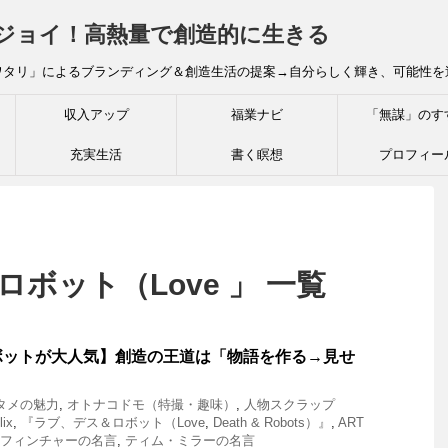
炎ジョイ！高熱量で創造的に生きる
ワタリ」によるブランディング＆創造生活の提案→自分らしく輝き、可能性を
収入アップ
福業ナビ
「無謀」のす
充実生活
書く瞑想
プロフィー
ロボット（Love 」 一覧
ロボットが大人気】創造の王道は「物語を作る→見せ
タメの魅力
,
オトナコドモ（特撮・趣味）
,
人物スクラップ
lix
,
『ラブ、デス＆ロボット（Love
,
Death & Robots）』
,
ART
フィンチャーの名言
,
ティム・ミラーの名言