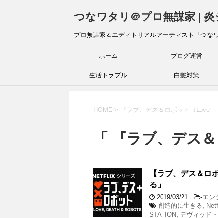
つなワタリ＠プロ無謀家 | 
プロ無謀家＆エディトリアルアーティスト「つな
ホーム
ブログ運営
生活トラブル
白髪対策
HOME
>
『ラブ、デス＆ロボット（Love
「 『ラブ、デス＆
【ラブ、デス＆
る」
2019/03/21
-
エン
創造的に生きる
,
Netf
STATION
,
デヴィッド・