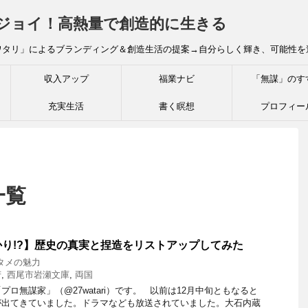
炎ジョイ！高熱量で創造的に生きる
ワタリ」によるブランディング＆創造生活の提案→自分らしく輝き、可能性を
収入アップ
福業ナビ
「無謀」のす
充実生活
書く瞑想
プロフィー
一覧
かり!?】歴史の真実と捏造をリストアップしてみた
タメの魅力
芳
,
西尾市岩瀬文庫
,
両国
ロ無謀家」（@27watari）です。 以前は12月中旬ともなると
が出てきていました。ドラマなども放送されていました。大石内蔵