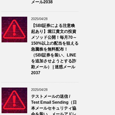
メール2038
2025/04/28
【SBI証券による注意喚
起あり】堀江貴文の投資
メソッド公開！毎月70～
150%以上の配当を狙える
急騰株を無料配布！
（SBI証券を装い、LINE
を追加させようとする詐
欺メール） | 迷惑メール
2037
2025/04/28
テストメールの送信 /
Test Email Sending（日
本メールセキュリティ協
会を装い、メールアドレ