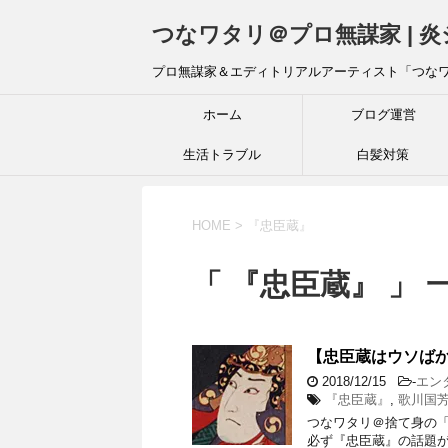
つなワタリ＠プロ無謀家 | 
プロ無謀家＆エディトリアルアーティスト「つな
ホーム
ブログ運営
生活トラブル
白髪対策
HOME
>
『忠臣蔵』
「 『忠臣蔵』 」 
【忠臣蔵はウソば
2018/12/15
-
エン
『忠臣蔵』
,
歌川国
つなワタリ＠捨て身の「プ
必ず『忠臣蔵』の話題