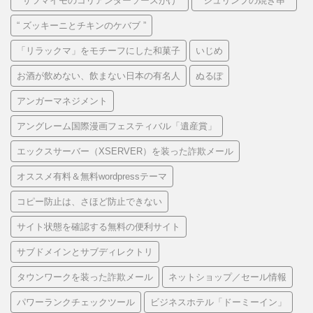
“ サツマイモのコリアンダーソースがけ ”
“ シュリンプの焼き串 ”
“ ズッキーニとチキンのケバブ ”
「リラックマ」をモチーフにした和菓子
いじめ
お酒が飲めない、飲まない日本の有名人
ぬるぽ
アンガーマネジメント
アングレーム国際漫画フェスティバル「遺産賞」
エックスサーバー（XSERVER）を装った詐欺メール
オススメ有料＆無料wordpressテーマ
コピー防止は、さほど防止できない
サイト状態を確認する無料の便利サイト
サブドメインとサブディレクトリ
タウンワークを装った詐欺メール
ネットショップ／セール情報
パワーランクチェックツール
ビジネスホテル「ドーミーイン」