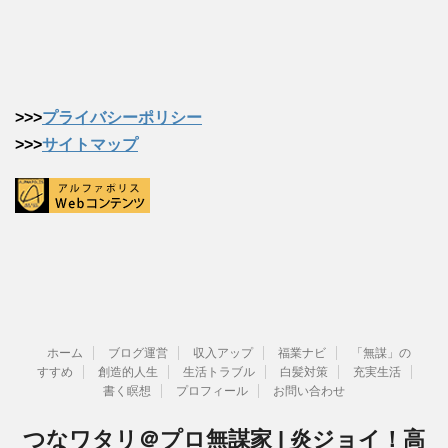
>>>
プライバシーポリシー
>>>
サイトマップ
ホーム
ブログ運営
収入アップ
福業ナビ
「無謀」の
すすめ
創造的人生
生活トラブル
白髪対策
充実生活
書く瞑想
プロフィール
お問い合わせ
つなワタリ＠プロ無謀家 | 炎ジョイ！高