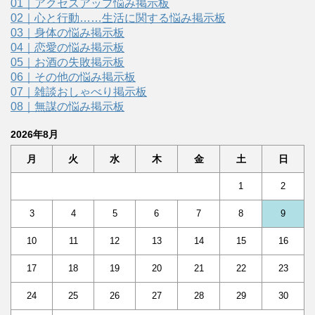
01｜アクセスアップ悩み掲示板
02｜心と行動……生活に関する悩み掲示板
03｜身体の悩み掲示板
04｜恋愛の悩み掲示板
05｜お酒の失敗掲示板
06｜その他の悩み掲示板
07｜雑談おしゃべり掲示板
08｜無謀の悩み掲示板
2026年8月
月
火
水
木
金
土
日
1
2
3
4
5
6
7
8
9
10
11
12
13
14
15
16
17
18
19
20
21
22
23
24
25
26
27
28
29
30