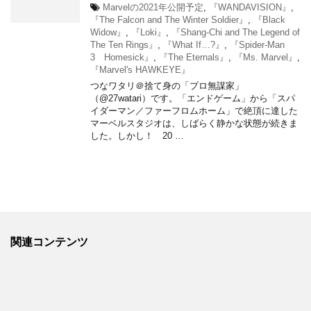
Marvelの2021年公開予定
,
『WANDAVISION』
,
『The Falcon and The Winter Soldier』
,
『Black
Widow』
,
『Loki』
,
『Shang-Chi and The Legend of
The Ten Rings』
,
『What If…?』
,
『Spider-Man
3 Homesick』
,
『The Eternals』
,
『Ms. Marvel』
,
『Marvel's HAWKEYE』
つなワタリ＠捨て身の「プロ無謀家」
（@27watari）です。「エンドゲーム」から「スパ
イダーマン／ファーフロムホーム」で絶頂に達した
マーベルスタジオは、しばらく静かな状態が続きま
した。しかし！ 20 …
関連コンテンツ