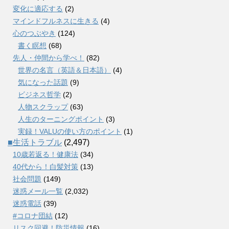
変化に適応する
(2)
マインドフルネスに生きる
(4)
心のつぶやき
(124)
書く瞑想
(68)
先人・仲間から学べ！
(82)
世界の名言（英語＆日本語）
(4)
気になった話題
(9)
ビジネス哲学
(2)
人物スクラップ
(63)
人生のターニングポイント
(3)
実録！VALUの使い方のポイント
(1)
■生活トラブル
(2,497)
10歳若返る！健康法
(34)
40代から！白髪対策
(13)
社会問題
(149)
迷惑メール一覧
(2,032)
迷惑電話
(39)
#コロナ団結
(12)
リスク回避！防災情報
(16)