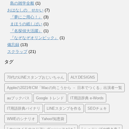
島の雑学全般
(1)
おはなしの せかい
(7)
『夢にご用心！』
(3)
まほうの紙しばい
(1)
『名探偵大活躍』
(1)
『なぞなぞオリンピック』
(1)
備忘録
(13)
スクラップ
(21)
タグ
70代のLINEスタンプおじいちゃん
ALY.DESIGNS
Appleの2021年CM「Macの向こうから － 日本でつくる」出演者一覧
auブックパス
Google トレンド
IT用語辞典 e-Words
IT用語辞典バイナリ
LINEスタンプを作る
SEOチェキ
WWEのシナリオ
Yahoo!知恵袋