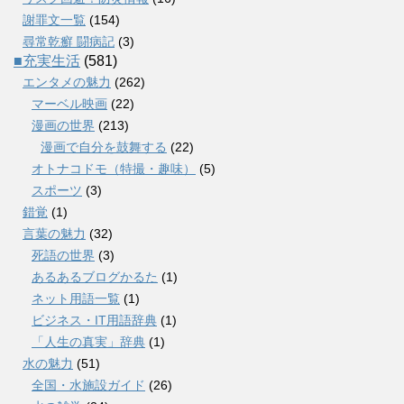
謝罪文一覧
(154)
尋常乾癬 闘病記
(3)
■充実生活
(581)
エンタメの魅力
(262)
マーベル映画
(22)
漫画の世界
(213)
漫画で自分を鼓舞する
(22)
オトナコドモ（特撮・趣味）
(5)
スポーツ
(3)
錯覚
(1)
言葉の魅力
(32)
死語の世界
(3)
あるあるブログかるた
(1)
ネット用語一覧
(1)
ビジネス・IT用語辞典
(1)
「人生の真実」辞典
(1)
水の魅力
(51)
全国・水施設ガイド
(26)