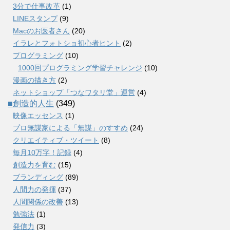
3分で仕事改革
(1)
LINEスタンプ
(9)
Macのお医者さん
(20)
イラレとフォトショ初心者ヒント
(2)
プログラミング
(10)
1000回プログラミング学習チャレンジ
(10)
漫画の描き方
(2)
ネットショップ「つなワタリ堂」運営
(4)
■創造的人生
(349)
映像エッセンス
(1)
プロ無謀家による「無謀」のすすめ
(24)
クリエイティブ・ツイート
(8)
毎月10万字！記録
(4)
創造力を育む
(15)
ブランディング
(89)
人間力の発揮
(37)
人間関係の改善
(13)
勉強法
(1)
発信力
(3)