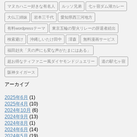
マヌカハニー好きな有名人
ルッソ兄弟
七ヶ宿ダム湖カレー
大仏三姉妹
岩本三千代
愛知県西三河地方
有料wordpressテーマ
東京五輪の聖火リレーの辞退者続出
検索避け
沖縄しいたけ田中
澪森
無料漫画サービス
福田赳夫「天の声にも変な声がたまにはある」
超お得なティファニー風ダイヤモンドジュエリー
道の駅七ヶ宿
阪神タイガース
アーカイブ
2025年6月
(1)
2025年4月
(10)
2024年10月
(6)
2024年9月
(13)
2024年8月
(1)
2024年6月
(14)
2024年5月
(19)