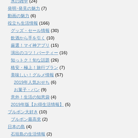
水の雑学
(24)
発明･発見の魅力
(7)
動画の魅力
(6)
役立ち生活情報
(166)
グッズ・セール情報
(30)
飲酒から手を引く
(10)
厳選！マイ神アプリ
(15)
演出のコツ！パーティー
(16)
知っトク！旬な話題
(26)
格安・極上！旅行プラン
(7)
美味しい！グルメ情報
(57)
2019年人気おせち
(6)
お菓子・パン
(9)
意外！生活の知恵袋
(4)
2019年版【お得生活情報】
(5)
ブルボン大好き
(10)
ブルボン最高党
(2)
日本の島
(4)
石垣島の生活情報
(2)