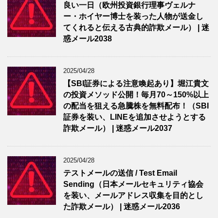
良い一日（欧州投資銀行理事ヴェルナ
ー・ホイヤー博士を装った人物が送金し
てくれると伝える古典的詐欺メール） | 迷
惑メール2038
2025/04/28
【SBI証券による注意喚起あり】堀江貴文
の投資メソッド公開！毎月70～150%以上
の配当を狙える急騰株を無料配布！（SBI
証券を装い、LINEを追加させようとする
詐欺メール） | 迷惑メール2037
2025/04/28
テストメールの送信 / Test Email
Sending（日本メールセキュリティ協会
を装い、メールアドレス収集を目的とし
た詐欺メール） | 迷惑メール2036