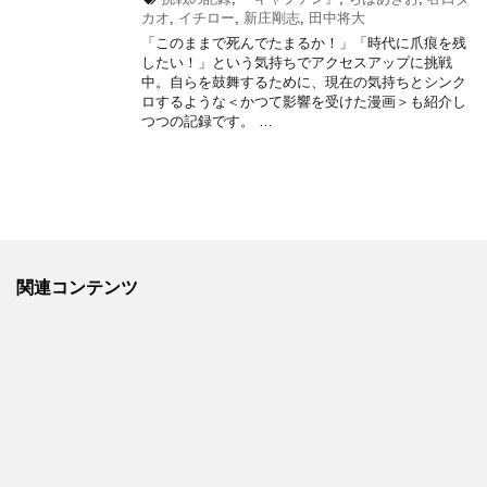
カオ
,
イチロー
,
新庄剛志
,
田中将大
「このままで死んでたまるか！」「時代に爪痕を残
したい！」という気持ちでアクセスアップに挑戦
中。自らを鼓舞するために、現在の気持ちとシンク
ロするような＜かつて影響を受けた漫画＞も紹介し
つつの記録です。 …
関連コンテンツ