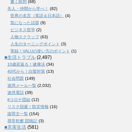
書く瞑想
(68)
先人・仲間から学べ！
(82)
世界の名言（英語＆日本語）
(4)
気になった話題
(9)
ビジネス哲学
(2)
人物スクラップ
(63)
人生のターニングポイント
(3)
実録！VALUの使い方のポイント
(1)
■生活トラブル
(2,497)
10歳若返る！健康法
(34)
40代から！白髪対策
(13)
社会問題
(149)
迷惑メール一覧
(2,032)
迷惑電話
(39)
#コロナ団結
(12)
リスク回避！防災情報
(16)
謝罪文一覧
(154)
尋常乾癬 闘病記
(3)
■充実生活
(581)