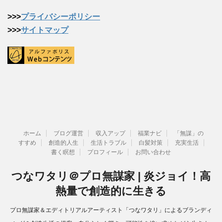
>>>
プライバシーポリシー
>>>
サイトマップ
ホーム
ブログ運営
収入アップ
福業ナビ
「無謀」の
すすめ
創造的人生
生活トラブル
白髪対策
充実生活
書く瞑想
プロフィール
お問い合わせ
つなワタリ＠プロ無謀家 | 炎ジョイ！高
熱量で創造的に生きる
プロ無謀家＆エディトリアルアーティスト「つなワタリ」によるブランディ