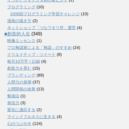
プログラミング
(10)
1000回プログラミング学習チャレンジ
(10)
漫画の描き方
(2)
ネットショップ「つなワタリ堂」運営
(4)
■創造的人生
(349)
映像エッセンス
(1)
プロ無謀家による「無謀」のすすめ
(24)
クリエイティブ・ツイート
(8)
毎月10万字！記録
(4)
創造力を育む
(15)
ブランディング
(89)
人間力の発揮
(37)
人間関係の改善
(13)
勉強法
(1)
発信力
(3)
変化に適応する
(2)
マインドフルネスに生きる
(4)
心のつぶやき
(124)