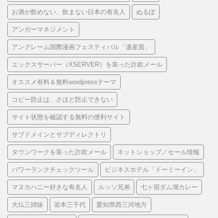
お酒が飲めない、飲まない日本の有名人
ぬるぽ
アンガーマネジメント
アングレーム国際漫画フェスティバル「遺産賞」
エックスサーバー（XSERVER）を装った詐欺メール
オススメ有料＆無料wordpressテーマ
コピー防止は、さほど防止できない
サイト状態を確認する無料の便利サイト
サブドメインとサブディレクトリ
タウンワークを装った詐欺メール
ネットショップ／セール情報
パワーランクチェックツール
ビジネスホテル「ドーミーイン」
マヌカハニー好きな有名人
ルッソ兄弟
七ヶ宿ダム湖カレー
大仏三姉妹
岩本三千代
愛知県西三河地方