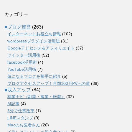
カテゴリー
■ブログ運営
(263)
インターネットお役立ち情報
(102)
wordpressプラグイン活用法
(31)
Googleアドセンス＆アフィリエイト
(37)
ツイッター活用術
(52)
facebook活用術
(4)
YouTube活用術
(7)
気になるブログを勝手に紹介
(5)
ブログアクセスアップ！月間100万PVへの道
(38)
■収入アップ
(84)
福業ナビ（副業・複業・転職）
(32)
AI記事
(4)
3分で仕事改革
(1)
LINEスタンプ
(9)
Macのお医者さん
(20)
イラレとフォトショ初心者ヒント
(2)