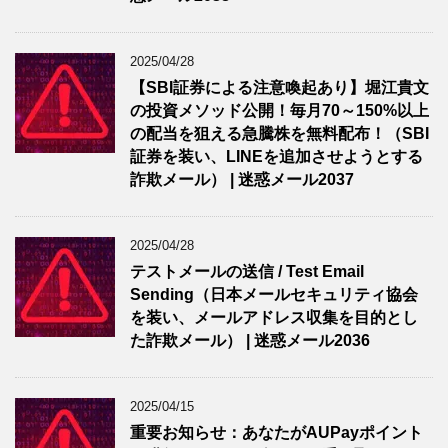
2025/04/28
【SBI証券による注意喚起あり】堀江貴文
の投資メソッド公開！毎月70～150%以上
の配当を狙える急騰株を無料配布！（SBI
証券を装い、LINEを追加させようとする
詐欺メール） | 迷惑メール2037
2025/04/28
テストメールの送信 / Test Email
Sending（日本メールセキュリティ協会
を装い、メールアドレス収集を目的とし
た詐欺メール） | 迷惑メール2036
2025/04/15
重要お知らせ：あなたがAUPayポイント