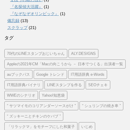
『名探偵大活躍』
(1)
『なぞなぞオリンピック』
(1)
備忘録
(13)
スクラップ
(21)
タグ
70代のLINEスタンプおじいちゃん
ALY.DESIGNS
Appleの2021年CM「Macの向こうから － 日本でつくる」出演者一覧
auブックパス
Google トレンド
IT用語辞典 e-Words
IT用語辞典バイナリ
LINEスタンプを作る
SEOチェキ
WWEのシナリオ
Yahoo!知恵袋
“ サツマイモのコリアンダーソースがけ ”
“ シュリンプの焼き串 ”
“ ズッキーニとチキンのケバブ ”
「リラックマ」をモチーフにした和菓子
いじめ