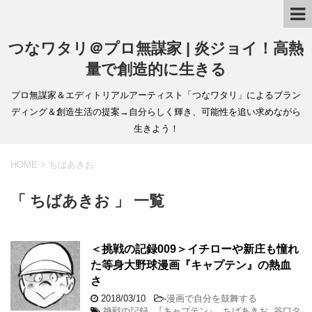
つなワタリ＠プロ無謀家 | 炎ジョイ！高熱
量で創造的に生きる
プロ無謀家＆エディトリアルアーティスト「つなワタリ」によるブラン
ディング＆創造生活の提案→自分らしく輝き、可能性を追い求めながら
生きよう！
HOME
>
ちばあきお
「 ちばあきお 」 一覧
＜挑戦の記録009＞イチローや新庄も憧れ
た等身大野球漫画『キャプテン』の熱血
さ
2018/03/10
-
漫画で自分を鼓舞する
挑戦の記録
,
『キャプテン』
,
ちばあきお
,
谷口タ