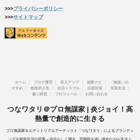
>>>
プライバシーポリシー
>>>
サイトマップ
ホーム
ブログ運営
収入アップ
福業ナビ
「無謀」の
すすめ
創造的人生
生活トラブル
白髪対策
充実生活
書く瞑想
プロフィール
お問い合わせ
つなワタリ＠プロ無謀家 | 炎ジョイ！高
熱量で創造的に生きる
プロ無謀家＆エディトリアルアーティスト「つなワタリ」によるブランディ
ング＆創造生活の提案→自分らしく輝き、可能性を追い求めながら生きよ