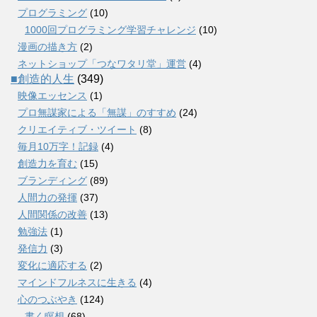
プログラミング
(10)
1000回プログラミング学習チャレンジ
(10)
漫画の描き方
(2)
ネットショップ「つなワタリ堂」運営
(4)
■創造的人生
(349)
映像エッセンス
(1)
プロ無謀家による「無謀」のすすめ
(24)
クリエイティブ・ツイート
(8)
毎月10万字！記録
(4)
創造力を育む
(15)
ブランディング
(89)
人間力の発揮
(37)
人間関係の改善
(13)
勉強法
(1)
発信力
(3)
変化に適応する
(2)
マインドフルネスに生きる
(4)
心のつぶやき
(124)
書く瞑想
(68)