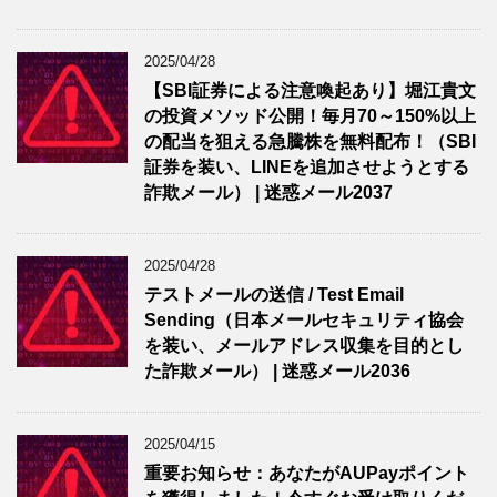
2025/04/28
【SBI証券による注意喚起あり】堀江貴文
の投資メソッド公開！毎月70～150%以上
の配当を狙える急騰株を無料配布！（SBI
証券を装い、LINEを追加させようとする
詐欺メール） | 迷惑メール2037
2025/04/28
テストメールの送信 / Test Email
Sending（日本メールセキュリティ協会
を装い、メールアドレス収集を目的とし
た詐欺メール） | 迷惑メール2036
2025/04/15
重要お知らせ：あなたがAUPayポイント