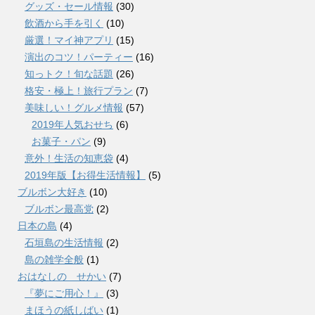
グッズ・セール情報
(30)
飲酒から手を引く
(10)
厳選！マイ神アプリ
(15)
演出のコツ！パーティー
(16)
知っトク！旬な話題
(26)
格安・極上！旅行プラン
(7)
美味しい！グルメ情報
(57)
2019年人気おせち
(6)
お菓子・パン
(9)
意外！生活の知恵袋
(4)
2019年版【お得生活情報】
(5)
ブルボン大好き
(10)
ブルボン最高党
(2)
日本の島
(4)
石垣島の生活情報
(2)
島の雑学全般
(1)
おはなしの せかい
(7)
『夢にご用心！』
(3)
まほうの紙しばい
(1)