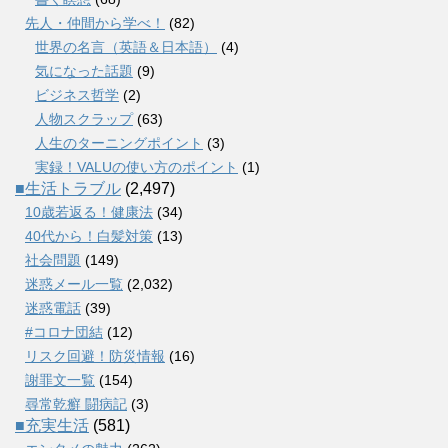
先人・仲間から学べ！
(82)
世界の名言（英語＆日本語）
(4)
気になった話題
(9)
ビジネス哲学
(2)
人物スクラップ
(63)
人生のターニングポイント
(3)
実録！VALUの使い方のポイント
(1)
■生活トラブル
(2,497)
10歳若返る！健康法
(34)
40代から！白髪対策
(13)
社会問題
(149)
迷惑メール一覧
(2,032)
迷惑電話
(39)
#コロナ団結
(12)
リスク回避！防災情報
(16)
謝罪文一覧
(154)
尋常乾癬 闘病記
(3)
■充実生活
(581)