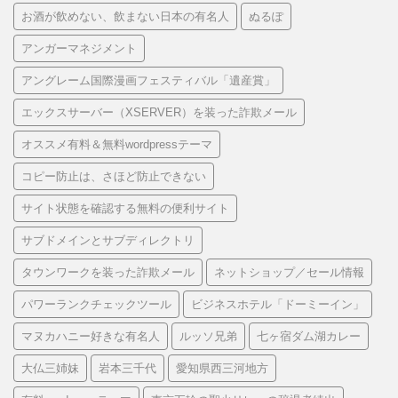
お酒が飲めない、飲まない日本の有名人
ぬるぽ
アンガーマネジメント
アングレーム国際漫画フェスティバル「遺産賞」
エックスサーバー（XSERVER）を装った詐欺メール
オススメ有料＆無料wordpressテーマ
コピー防止は、さほど防止できない
サイト状態を確認する無料の便利サイト
サブドメインとサブディレクトリ
タウンワークを装った詐欺メール
ネットショップ／セール情報
パワーランクチェックツール
ビジネスホテル「ドーミーイン」
マヌカハニー好きな有名人
ルッソ兄弟
七ヶ宿ダム湖カレー
大仏三姉妹
岩本三千代
愛知県西三河地方