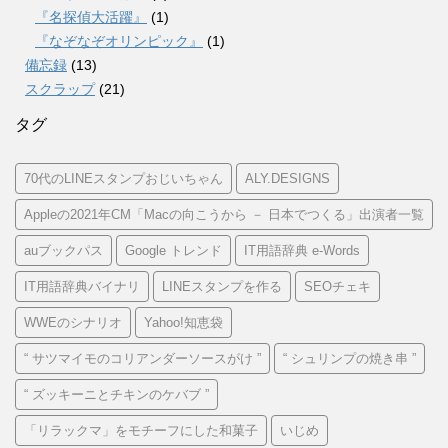
『名探偵大活躍』
(1)
『なぞなぞオリンピック』
(1)
備忘録
(13)
スクラップ
(21)
タグ
70代のLINEスタンプおじいちゃん
ALY.DESIGNS
Appleの2021年CM「Macの向こうから － 日本でつくる」出演者一覧
auブックパス
Google トレンド
IT用語辞典 e-Words
IT用語辞典バイナリ
LINEスタンプを作る
SEOチェキ
WWEのシナリオ
Yahoo!知恵袋
“ サツマイモのコリアンダーソースがけ ”
“ シュリンプの焼き串 ”
“ ズッキーニとチキンのケバブ ”
「リラックマ」をモチーフにした和菓子
いじめ