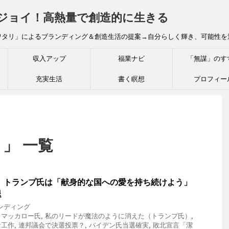
炎ジョイ！高熱量で創造的に生きる
ワタリ」によるブランディング＆創造生活の提案→自分らしく輝き、可能性を
収入アップ
福業ナビ
「無謀」のす
充実生活
書く瞑想
プロフィー
 」 一覧
0】トランプ氏は「献身的な国への愛を持ち続けよう」
退
ンディング
・マッカロー氏
,
私のリードが魔法のように消えた（トランプ氏）
,
な工作
,
連邦議会で決選投票？
,
バイデン氏当選確実
,
敗北宣言「潔