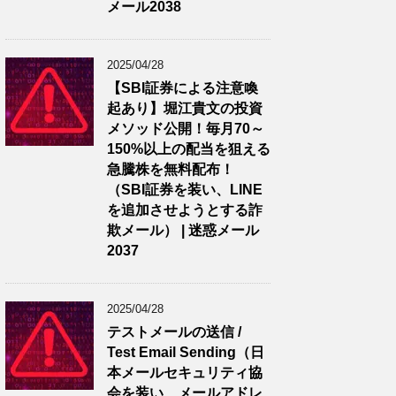
メール2038
2025/04/28
【SBI証券による注意喚
起あり】堀江貴文の投資
メソッド公開！毎月70～
150%以上の配当を狙える
急騰株を無料配布！
（SBI証券を装い、LINE
を追加させようとする詐
欺メール） | 迷惑メール
2037
2025/04/28
テストメールの送信 /
Test Email Sending（日
本メールセキュリティ協
会を装い、メールアドレ