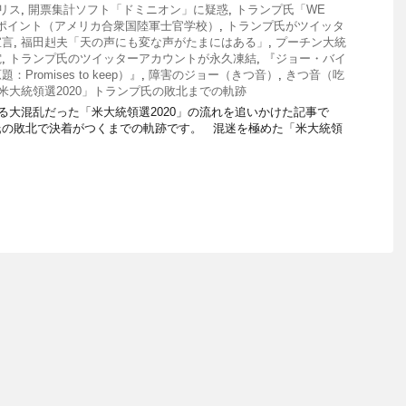
リス
,
開票集計ソフト「ドミニオン」に疑惑
,
トランプ氏「WE
ポイント（アメリカ合衆国陸軍士官学校）
,
トランプ氏がツイッタ
宣言
,
福田赳夫「天の声にも変な声がたまにはある」
,
プーチン大統
電
,
トランプ氏のツイッターアカウントが永久凍結
,
『ジョー・バイ
romises to keep）』
,
障害のジョー（きつ音）
,
きつ音（吃
米大統領選2020」トランプ氏の敗北までの軌跡
大混乱だった「米大統領選2020」の流れを追いかけた記事で
氏の敗北で決着がつくまでの軌跡です。 混迷を極めた「米大統領