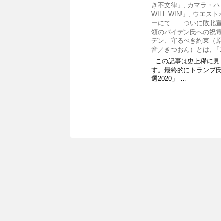
き不文律」
,
カマラ・ハ
WILL WIN!」
,
ウエスト
ーにて……ついに敗北
領のバイデン氏への祝
デン、守るべき約束（原題：P
音／きつおん）とは
,
「
この記事は史上稀に見る
す。最終的にトランプ
選2020」 …