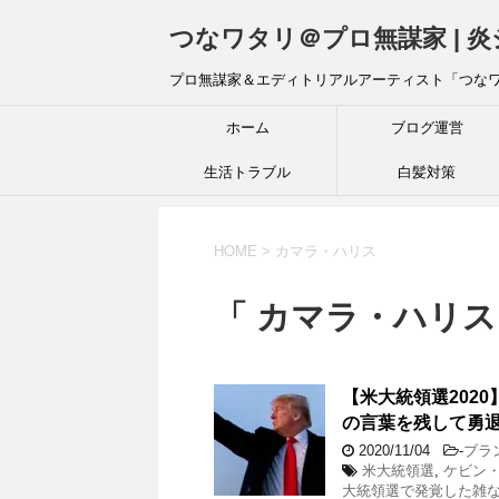
つなワタリ＠プロ無謀家 | 
プロ無謀家＆エディトリアルアーティスト「つな
ホーム
ブログ運営
生活トラブル
白髪対策
HOME
>
カマラ・ハリス
「 カマラ・ハリス
【米大統領選202
の言葉を残して勇
2020/11/04
-
ブラ
米大統領選
,
ケビン
大統領選で発覚した雑