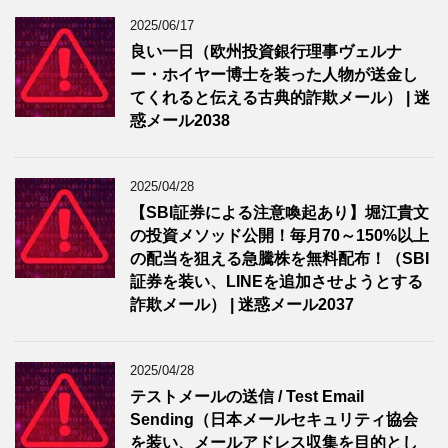
2025/06/17
良い一日（欧州投資銀行理事ヴェルナ
ー・ホイヤー博士を装った人物が送金し
てくれると伝える古典的詐欺メール） | 迷
惑メール2038
2025/04/28
【SBI証券による注意喚起あり】堀江貴文
の投資メソッド公開！毎月70～150%以上
の配当を狙える急騰株を無料配布！（SBI
証券を装い、LINEを追加させようとする
詐欺メール） | 迷惑メール2037
2025/04/28
テストメールの送信 / Test Email
Sending（日本メールセキュリティ協会
を装い、メールアドレス収集を目的とし