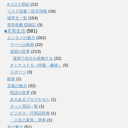
#コロナ団結
(12)
リスク回避！防災情報
(16)
謝罪文一覧
(154)
尋常乾癬 闘病記
(3)
■充実生活
(581)
エンタメの魅力
(262)
マーベル映画
(22)
漫画の世界
(213)
漫画で自分を鼓舞する
(22)
オトナコドモ（特撮・趣味）
(5)
スポーツ
(3)
錯覚
(1)
言葉の魅力
(32)
死語の世界
(3)
あるあるブログかるた
(1)
ネット用語一覧
(1)
ビジネス・IT用語辞典
(1)
「人生の真実」辞典
(1)
水の魅力
(51)