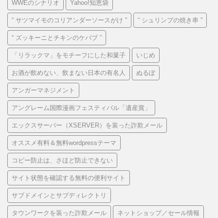
WWEのシナリオ
Yahoo!知恵袋
“ サツマイモのコリアンダーソースがけ ”
“ シュリンプの焼き串 ”
“ ズッキーニとチキンのケバブ ”
「リラックマ」をモチーフにした和菓子
いじめ
お酒が飲めない、飲まない日本の有名人
ぬるぽ
アンガーマネジメント
アングレーム国際漫画フェスティバル「遺産賞」
エックスサーバー（XSERVER）を装った詐欺メール
オススメ有料＆無料wordpressテーマ
コピー防止は、さほど防止できない
サイト状態を確認する無料の便利サイト
サブドメインとサブディレクトリ
タウンワークを装った詐欺メール
ネットショップ／セール情報