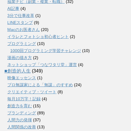
福業ナビ（副業・複業・転職）
(32)
AI記事
(4)
3分で仕事改革
(1)
LINEスタンプ
(9)
Macのお医者さん
(20)
イラレとフォトショ初心者ヒント
(2)
プログラミング
(10)
1000回プログラミング学習チャレンジ
(10)
漫画の描き方
(2)
ネットショップ「つなワタリ堂」運営
(4)
■創造的人生
(349)
映像エッセンス
(1)
プロ無謀家による「無謀」のすすめ
(24)
クリエイティブ・ツイート
(8)
毎月10万字！記録
(4)
創造力を育む
(15)
ブランディング
(89)
人間力の発揮
(37)
人間関係の改善
(13)