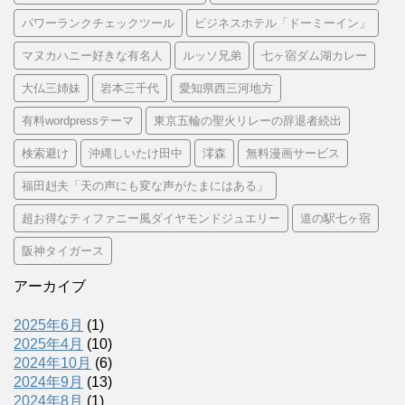
パワーランクチェックツール
ビジネスホテル「ドーミーイン」
マヌカハニー好きな有名人
ルッソ兄弟
七ヶ宿ダム湖カレー
大仏三姉妹
岩本三千代
愛知県西三河地方
有料wordpressテーマ
東京五輪の聖火リレーの辞退者続出
検索避け
沖縄しいたけ田中
澪森
無料漫画サービス
福田赳夫「天の声にも変な声がたまにはある」
超お得なティファニー風ダイヤモンドジュエリー
道の駅七ヶ宿
阪神タイガース
アーカイブ
2025年6月
(1)
2025年4月
(10)
2024年10月
(6)
2024年9月
(13)
2024年8月
(1)