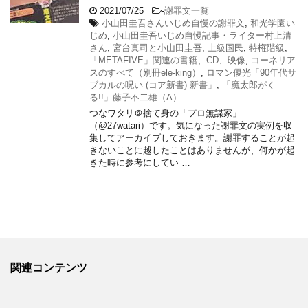
2021/07/25
-
謝罪文一覧
小山田圭吾さんいじめ自慢の謝罪文
,
和光学園い
じめ
,
小山田圭吾いじめ自慢記事・ライター村上清
さん
,
宮台真司と小山田圭吾
,
上級国民
,
特権階級
,
「METAFIVE」関連の書籍、CD、映像
,
コーネリア
スのすべて（別冊ele-king）
,
ロマン優光「90年代サ
ブカルの呪い (コア新書) 新書」
,
「魔太郎がく
る!!」藤子不二雄（A）
つなワタリ＠捨て身の「プロ無謀家」
（@27watari）です。気になった謝罪文の実例を収
集してアーカイブしておきます。謝罪することが起
きないことに越したことはありませんが、何かが起
きた時に参考にしてい …
関連コンテンツ