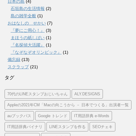
日本の島
(4)
石垣島の生活情報
(2)
島の雑学全般
(1)
おはなしの せかい
(7)
『夢にご用心！』
(3)
まほうの紙しばい
(1)
『名探偵大活躍』
(1)
『なぞなぞオリンピック』
(1)
備忘録
(13)
スクラップ
(21)
タグ
70代のLINEスタンプおじいちゃん
ALY.DESIGNS
Appleの2021年CM「Macの向こうから － 日本でつくる」出演者一覧
auブックパス
Google トレンド
IT用語辞典 e-Words
IT用語辞典バイナリ
LINEスタンプを作る
SEOチェキ