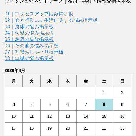
ウィッシュ☆ネットワーク｜相談・共有・情報交換掲示板
01｜アクセスアップ悩み掲示板
02｜心と行動……生活に関する悩み掲示板
03｜身体の悩み掲示板
04｜恋愛の悩み掲示板
05｜お酒の失敗掲示板
06｜その他の悩み掲示板
07｜雑談おしゃべり掲示板
08｜無謀の悩み掲示板
2026年8月
月
火
水
木
金
土
日
1
2
3
4
5
6
7
8
9
10
11
12
13
14
15
16
17
18
19
20
21
22
23