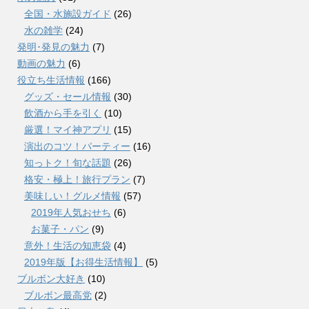
全国・水施設ガイド
(26)
水の雑学
(24)
発明･発見の魅力
(7)
動画の魅力
(6)
役立ち生活情報
(166)
グッズ・セール情報
(30)
飲酒から手を引く
(10)
厳選！マイ神アプリ
(15)
演出のコツ！パーティー
(16)
知っトク！旬な話題
(26)
格安・極上！旅行プラン
(7)
美味しい！グルメ情報
(57)
2019年人気おせち
(6)
お菓子・パン
(9)
意外！生活の知恵袋
(4)
2019年版【お得生活情報】
(5)
ブルボン大好き
(10)
ブルボン最高党
(2)