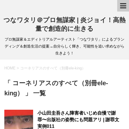
つなワタリ＠プロ無謀家 | 炎ジョイ！高熱
量で創造的に生きる
プロ無謀家＆エディトリアルアーティスト「つなワタリ」によるブラン
ディング＆創造生活の提案→自分らしく輝き、可能性を追い求めながら
生きよう！
HOME
>
コーネリアスのすべて（別冊ele-king）
「 コーネリアスのすべて（別冊ele-
king） 」 一覧
小山田圭吾さん障害者いじめ自慢で謝
罪〜出版社の姿勢にも問題アリ | 謝罪文
実例011