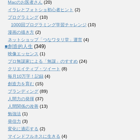
Macのお医者さん
(20)
イラレとフォトショ初心者ヒント
(2)
プログラミング
(10)
1000回プログラミング学習チャレンジ
(10)
漫画の描き方
(2)
ネットショップ「つなワタリ堂」運営
(4)
■創造的人生
(349)
映像エッセンス
(1)
プロ無謀家による「無謀」のすすめ
(24)
クリエイティブ・ツイート
(8)
毎月10万字！記録
(4)
創造力を育む
(15)
ブランディング
(89)
人間力の発揮
(37)
人間関係の改善
(13)
勉強法
(1)
発信力
(3)
変化に適応する
(2)
マインドフルネスに生きる
(4)