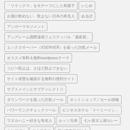
「リラックマ」をモチーフにした和菓子
いじめ
お酒が飲めない、飲まない日本の有名人
ぬるぽ
アンガーマネジメント
アングレーム国際漫画フェスティバル「遺産賞」
エックスサーバー（XSERVER）を装った詐欺メール
オススメ有料＆無料wordpressテーマ
コピー防止は、さほど防止できない
サイト状態を確認する無料の便利サイト
サブドメインとサブディレクトリ
タウンワークを装った詐欺メール
ネットショップ／セール情報
パワーランクチェックツール
ビジネスホテル「ドーミーイン」
マヌカハニー好きな有名人
ルッソ兄弟
七ヶ宿ダム湖カレー