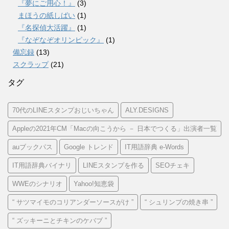
『夢にご用心！』
(3)
まほうの紙しばい
(1)
『名探偵大活躍』
(1)
『なぞなぞオリンピック』
(1)
備忘録
(13)
スクラップ
(21)
タグ
70代のLINEスタンプおじいちゃん
ALY.DESIGNS
Appleの2021年CM「Macの向こうから － 日本でつくる」出演者一覧
auブックパス
Google トレンド
IT用語辞典 e-Words
IT用語辞典バイナリ
LINEスタンプを作る
SEOチェキ
WWEのシナリオ
Yahoo!知恵袋
“ サツマイモのコリアンダーソースがけ ”
“ シュリンプの焼き串 ”
“ ズッキーニとチキンのケバブ ”