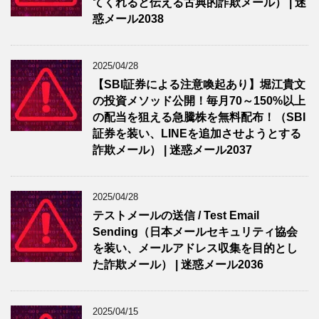
てくれると伝える古典的詐欺メール） | 迷
惑メール2038
2025/04/28
【SBI証券による注意喚起あり】堀江貴文
の投資メソッド公開！毎月70～150%以上
の配当を狙える急騰株を無料配布！（SBI
証券を装い、LINEを追加させようとする
詐欺メール） | 迷惑メール2037
2025/04/28
テストメールの送信 / Test Email
Sending（日本メールセキュリティ協会
を装い、メールアドレス収集を目的とし
た詐欺メール） | 迷惑メール2036
2025/04/15