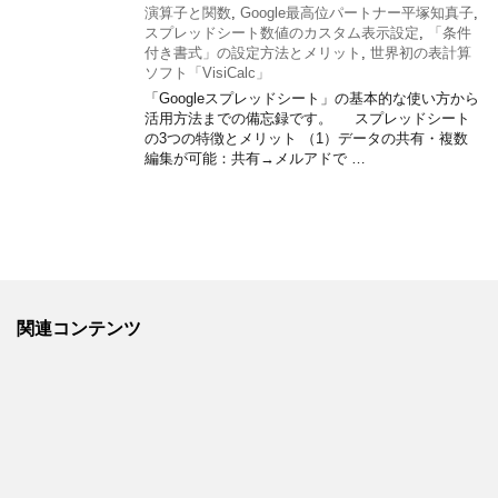
演算子と関数
,
Google最高位パートナー平塚知真子
,
スプレッドシート数値のカスタム表示設定
,
「条件
付き書式」の設定方法とメリット
,
世界初の表計算
ソフト「VisiCalc」
「Googleスプレッドシート」の基本的な使い方から
活用方法までの備忘録です。 スプレッドシート
の3つの特徴とメリット （1）データの共有・複数
編集が可能：共有→メルアドで …
関連コンテンツ