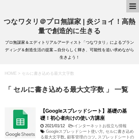
つなワタリ＠プロ無謀家 | 炎ジョイ！高熱
量で創造的に生きる
プロ無謀家＆エディトリアルアーティスト「つなワタリ」によるブラン
ディング＆創造生活の提案→自分らしく輝き、可能性を追い求めながら
生きよう！
HOME
>
セルに書き込める最大文字数
「 セルに書き込める最大文字数 」 一覧
【Googleスプレッドシート】基礎の基
礎！初心者向けの使い方講座
2021/01/12
-
インターネットお役立ち情報
Googleスプレッドシート使い方
,
セルに書き込め
る最大文字数
,
顧客管理のコツ
,
スプレッドシートの