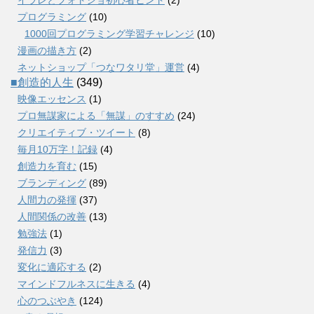
プログラミング
(10)
1000回プログラミング学習チャレンジ
(10)
漫画の描き方
(2)
ネットショップ「つなワタリ堂」運営
(4)
■創造的人生
(349)
映像エッセンス
(1)
プロ無謀家による「無謀」のすすめ
(24)
クリエイティブ・ツイート
(8)
毎月10万字！記録
(4)
創造力を育む
(15)
ブランディング
(89)
人間力の発揮
(37)
人間関係の改善
(13)
勉強法
(1)
発信力
(3)
変化に適応する
(2)
マインドフルネスに生きる
(4)
心のつぶやき
(124)