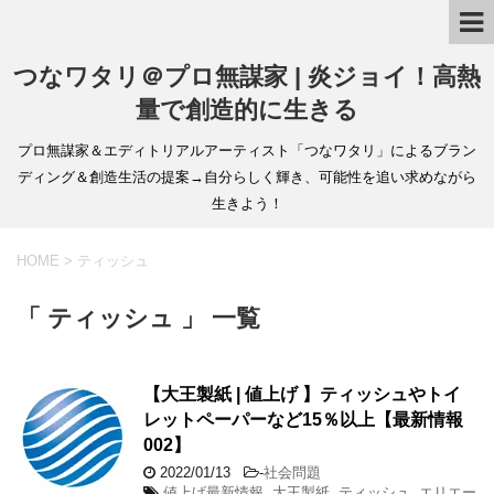
つなワタリ＠プロ無謀家 | 炎ジョイ！高熱
量で創造的に生きる
プロ無謀家＆エディトリアルアーティスト「つなワタリ」によるブラン
ディング＆創造生活の提案→自分らしく輝き、可能性を追い求めながら
生きよう！
HOME
>
ティッシュ
「 ティッシュ 」 一覧
【大王製紙 | 値上げ 】ティッシュやトイ
レットペーパーなど15％以上【最新情報
002】
2022/01/13
-
社会問題
値上げ最新情報
,
大王製紙
,
ティッシュ
,
エリエー