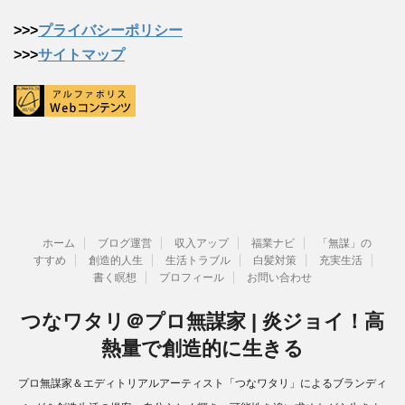
>>>
プライバシーポリシー
>>>
サイトマップ
ホーム
ブログ運営
収入アップ
福業ナビ
「無謀」の
すすめ
創造的人生
生活トラブル
白髪対策
充実生活
書く瞑想
プロフィール
お問い合わせ
つなワタリ＠プロ無謀家 | 炎ジョイ！高
熱量で創造的に生きる
プロ無謀家＆エディトリアルアーティスト「つなワタリ」によるブランディ