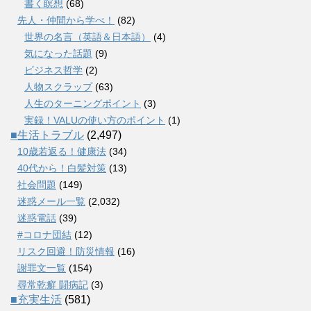
書く瞑想
(68)
先人・仲間から学べ！
(82)
世界の名言（英語＆日本語）
(4)
気になった話題
(9)
ビジネス哲学
(2)
人物スクラップ
(63)
人生のターニングポイント
(3)
実録！VALUの使い方のポイント
(1)
■生活トラブル
(2,497)
10歳若返る！健康法
(34)
40代から！白髪対策
(13)
社会問題
(149)
迷惑メール一覧
(2,032)
迷惑電話
(39)
#コロナ団結
(12)
リスク回避！防災情報
(16)
謝罪文一覧
(154)
尋常乾癬 闘病記
(3)
■充実生活
(581)