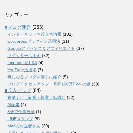
カテゴリー
■ブログ運営
(263)
インターネットお役立ち情報
(102)
wordpressプラグイン活用法
(31)
Googleアドセンス＆アフィリエイト
(37)
ツイッター活用術
(52)
facebook活用術
(4)
YouTube活用術
(7)
気になるブログを勝手に紹介
(5)
ブログアクセスアップ！月間100万PVへの道
(38)
■収入アップ
(84)
福業ナビ（副業・複業・転職）
(32)
AI記事
(4)
3分で仕事改革
(1)
LINEスタンプ
(9)
Macのお医者さん
(20)
イラレとフォトショ初心者ヒント
(2)