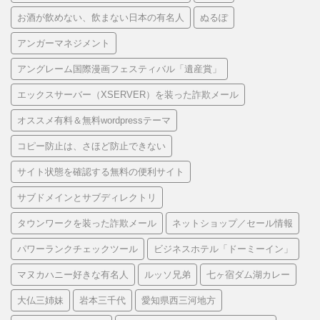
お酒が飲めない、飲まない日本の有名人
ぬるぽ
アンガーマネジメント
アングレーム国際漫画フェスティバル「遺産賞」
エックスサーバー（XSERVER）を装った詐欺メール
オススメ有料＆無料wordpressテーマ
コピー防止は、さほど防止できない
サイト状態を確認する無料の便利サイト
サブドメインとサブディレクトリ
タウンワークを装った詐欺メール
ネットショップ／セール情報
パワーランクチェックツール
ビジネスホテル「ドーミーイン」
マヌカハニー好きな有名人
ルッソ兄弟
七ヶ宿ダム湖カレー
大仏三姉妹
岩本三千代
愛知県西三河地方