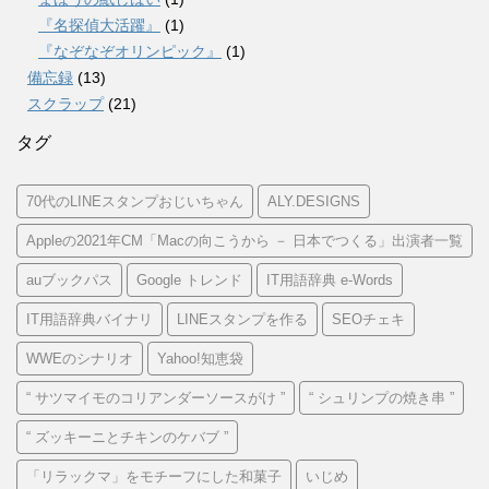
『名探偵大活躍』
(1)
『なぞなぞオリンピック』
(1)
備忘録
(13)
スクラップ
(21)
タグ
70代のLINEスタンプおじいちゃん
ALY.DESIGNS
Appleの2021年CM「Macの向こうから － 日本でつくる」出演者一覧
auブックパス
Google トレンド
IT用語辞典 e-Words
IT用語辞典バイナリ
LINEスタンプを作る
SEOチェキ
WWEのシナリオ
Yahoo!知恵袋
“ サツマイモのコリアンダーソースがけ ”
“ シュリンプの焼き串 ”
“ ズッキーニとチキンのケバブ ”
「リラックマ」をモチーフにした和菓子
いじめ