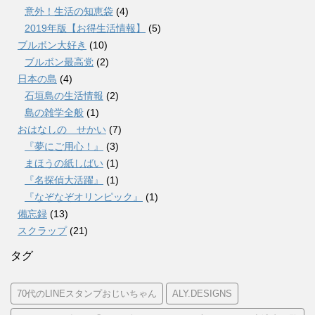
意外！生活の知恵袋
(4)
2019年版【お得生活情報】
(5)
ブルボン大好き
(10)
ブルボン最高党
(2)
日本の島
(4)
石垣島の生活情報
(2)
島の雑学全般
(1)
おはなしの せかい
(7)
『夢にご用心！』
(3)
まほうの紙しばい
(1)
『名探偵大活躍』
(1)
『なぞなぞオリンピック』
(1)
備忘録
(13)
スクラップ
(21)
タグ
70代のLINEスタンプおじいちゃん
ALY.DESIGNS