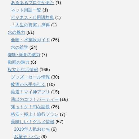
あるあるブログかるた
(1)
ネット用語一覧
(1)
ビジネス・IT用語辞典
(1)
「人生の真実」辞典
(1)
水の魅力
(51)
全国・水施設ガイド
(26)
水の雑学
(24)
発明･発見の魅力
(7)
動画の魅力
(6)
役立ち生活情報
(166)
グッズ・セール情報
(30)
飲酒から手を引く
(10)
厳選！マイ神アプリ
(15)
演出のコツ！パーティー
(16)
知っトク！旬な話題
(26)
格安・極上！旅行プラン
(7)
美味しい！グルメ情報
(57)
2019年人気おせち
(6)
お菓子・パン
(9)