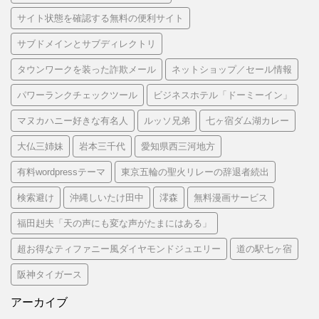
サイト状態を確認する無料の便利サイト
サブドメインとサブディレクトリ
タウンワークを装った詐欺メール
ネットショップ／セール情報
パワーランクチェックツール
ビジネスホテル「ドーミーイン」
マヌカハニー好きな有名人
ルッソ兄弟
七ヶ宿ダム湖カレー
大仏三姉妹
岩本三千代
愛知県西三河地方
有料wordpressテーマ
東京五輪の聖火リレーの辞退者続出
検索避け
沖縄しいたけ田中
澪森
無料漫画サービス
福田赳夫「天の声にも変な声がたまにはある」
超お得なティファニー風ダイヤモンドジュエリー
道の駅七ヶ宿
阪神タイガース
アーカイブ