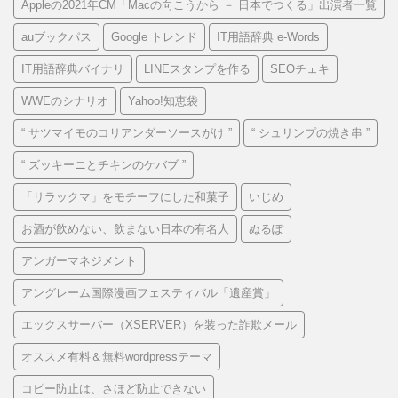
Appleの2021年CM「Macの向こうから － 日本でつくる」出演者一覧
auブックパス
Google トレンド
IT用語辞典 e-Words
IT用語辞典バイナリ
LINEスタンプを作る
SEOチェキ
WWEのシナリオ
Yahoo!知恵袋
“ サツマイモのコリアンダーソースがけ ”
“ シュリンプの焼き串 ”
“ ズッキーニとチキンのケバブ ”
「リラックマ」をモチーフにした和菓子
いじめ
お酒が飲めない、飲まない日本の有名人
ぬるぽ
アンガーマネジメント
アングレーム国際漫画フェスティバル「遺産賞」
エックスサーバー（XSERVER）を装った詐欺メール
オススメ有料＆無料wordpressテーマ
コピー防止は、さほど防止できない