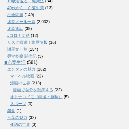
10歳若返る！健康法
(34)
40代から！白髪対策
(13)
社会問題
(149)
迷惑メール一覧
(2,032)
迷惑電話
(39)
#コロナ団結
(12)
リスク回避！防災情報
(16)
謝罪文一覧
(154)
尋常乾癬 闘病記
(3)
■充実生活
(581)
エンタメの魅力
(262)
マーベル映画
(22)
漫画の世界
(213)
漫画で自分を鼓舞する
(22)
オトナコドモ（特撮・趣味）
(5)
スポーツ
(3)
錯覚
(1)
言葉の魅力
(32)
死語の世界
(3)