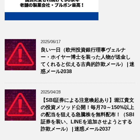
2025/06/17
良い一日（欧州投資銀行理事ヴェルナ
ー・ホイヤー博士を装った人物が送金し
てくれると伝える古典的詐欺メール） | 迷
惑メール2038
2025/04/28
【SBI証券による注意喚起あり】堀江貴文
の投資メソッド公開！毎月70～150%以上
の配当を狙える急騰株を無料配布！（SBI
証券を装い、LINEを追加させようとする
詐欺メール） | 迷惑メール2037