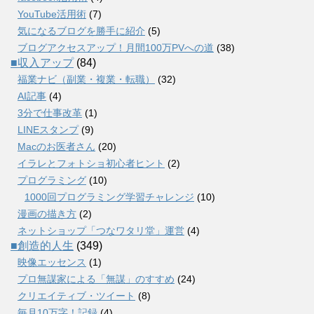
YouTube活用術
(7)
気になるブログを勝手に紹介
(5)
ブログアクセスアップ！月間100万PVへの道
(38)
■収入アップ
(84)
福業ナビ（副業・複業・転職）
(32)
AI記事
(4)
3分で仕事改革
(1)
LINEスタンプ
(9)
Macのお医者さん
(20)
イラレとフォトショ初心者ヒント
(2)
プログラミング
(10)
1000回プログラミング学習チャレンジ
(10)
漫画の描き方
(2)
ネットショップ「つなワタリ堂」運営
(4)
■創造的人生
(349)
映像エッセンス
(1)
プロ無謀家による「無謀」のすすめ
(24)
クリエイティブ・ツイート
(8)
毎月10万字！記録
(4)