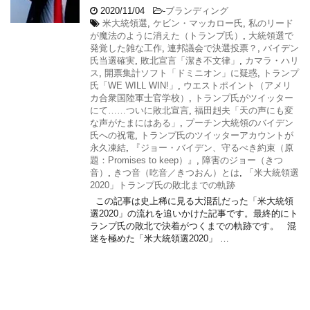
2020/11/04
-
ブランディング
米大統領選
,
ケビン・マッカロー氏
,
私のリード
が魔法のように消えた（トランプ氏）
,
大統領選で
発覚した雑な工作
,
連邦議会で決選投票？
,
バイデン
氏当選確実
,
敗北宣言「潔き不文律」
,
カマラ・ハリ
ス
,
開票集計ソフト「ドミニオン」に疑惑
,
トランプ
氏「WE WILL WIN!」
,
ウエストポイント（アメリ
カ合衆国陸軍士官学校）
,
トランプ氏がツイッター
にて……ついに敗北宣言
,
福田赳夫「天の声にも変
な声がたまにはある」
,
プーチン大統領のバイデン
氏への祝電
,
トランプ氏のツイッターアカウントが
永久凍結
,
『ジョー・バイデン、守るべき約束（原
題：Promises to keep）』
,
障害のジョー（きつ
音）
,
きつ音（吃音／きつおん）とは
,
「米大統領選
2020」トランプ氏の敗北までの軌跡
この記事は史上稀に見る大混乱だった「米大統領
選2020」の流れを追いかけた記事です。最終的にト
ランプ氏の敗北で決着がつくまでの軌跡です。 混
迷を極めた「米大統領選2020」 …