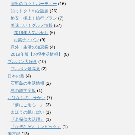
演出のコツ！パーティー
(16)
知っトク！旬な話題
(26)
格安・極上！旅行プラン
(7)
美味しい！グルメ情報
(57)
2019年人気おせち
(6)
お菓子・パン
(9)
意外！生活の知恵袋
(4)
2019年版【お得生活情報】
(5)
ブルボン大好き
(10)
ブルボン最高党
(2)
日本の島
(4)
石垣島の生活情報
(2)
島の雑学全般
(1)
おはなしの せかい
(7)
『夢にご用心！』
(3)
まほうの紙しばい
(1)
『名探偵大活躍』
(1)
『なぞなぞオリンピック』
(1)
備忘録
(13)