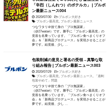
「辛烈（しんれつ）のポテルカ」 | ブルボ
ン最新ニュース004
2020/07/30
-
ブルボン大好き
ブルボン最高党
,
ブルボン最新ニュース
つなワタリ＠捨て身の「プロ無謀家」
（@27watari）です。勝手に「ブルボン最高党」の
党首を名乗っています。「ブルボン食べまくりオフ
会」＆「新商品プロデュース」を実現させることが
夢です。結党後、少し …
包装削減の意見と署名の受領→真摯な取
り組み報告 | ブルボン最新ニュース003
2020/07/29
-
ブルボン大好き
ブルボン最高党
,
ブルボン最新ニュース
,
「過剰
包装やめて」問題
つなワタリ＠捨て身の「プロ無謀家」
（@27watari）です。勝手に「ブルボン最高党」の
党首を名乗っています。「ブルボン食べまくりオフ
会」＆「新商品プロデュース」を実現させることが
夢です。結党後、少し …