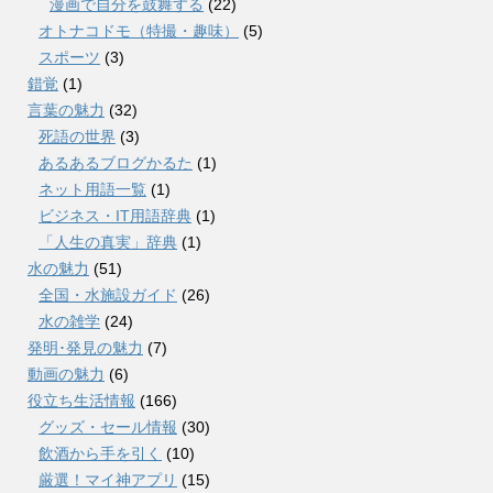
漫画で自分を鼓舞する
(22)
オトナコドモ（特撮・趣味）
(5)
スポーツ
(3)
錯覚
(1)
言葉の魅力
(32)
死語の世界
(3)
あるあるブログかるた
(1)
ネット用語一覧
(1)
ビジネス・IT用語辞典
(1)
「人生の真実」辞典
(1)
水の魅力
(51)
全国・水施設ガイド
(26)
水の雑学
(24)
発明･発見の魅力
(7)
動画の魅力
(6)
役立ち生活情報
(166)
グッズ・セール情報
(30)
飲酒から手を引く
(10)
厳選！マイ神アプリ
(15)