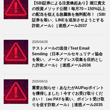
【SBI証券による注意喚起あり】堀江貴文
の投資メソッド公開！毎月70～150%以上
の配当を狙える急騰株を無料配布！（SBI
証券を装い、LINEを追加させようとする
詐欺メール） | 迷惑メール2037
2025/04/28
テストメールの送信 / Test Email
Sending（日本メールセキュリティ協会
を装い、メールアドレス収集を目的とし
た詐欺メール） | 迷惑メール2036
2025/04/15
重要お知らせ：あなたがAUPayポイント
を獲得しました！今すぐお受け取りくだ
さい！（au PAYを装い、ポイント受け取
りを促す詐欺メール） | 迷惑メール2035