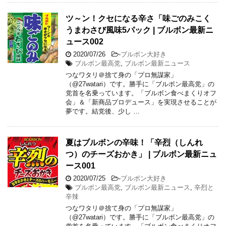
ツ～ン！クセになる辛さ「味ごのみこく
うまわさび風味5パック | ブルボン最新ニ
ュース002
2020/07/26
-
ブルボン大好き
ブルボン最高党
,
ブルボン最新ニュース
つなワタリ＠捨て身の「プロ無謀家」
（@27watari）です。勝手に「ブルボン最高党」の
党首を名乗っています。「ブルボン食べまくりオフ
会」＆「新商品プロデュース」を実現させることが
夢です。結党後、少し …
夏はブルボンの辛味！「辛烈（しんれ
つ）のチーズおかき」 | ブルボン最新ニュ
ース001
2020/07/25
-
ブルボン大好き
ブルボン最高党
,
ブルボン最新ニュース
,
辛烈と
辛辣
つなワタリ＠捨て身の「プロ無謀家」
（@27watari）です。勝手に「ブルボン最高党」の