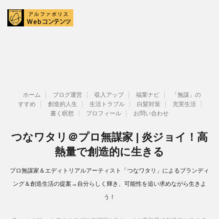
ホーム
ブログ運営
収入アップ
福業ナビ
「無謀」の
すすめ
創造的人生
生活トラブル
白髪対策
充実生活
書く瞑想
プロフィール
お問い合わせ
つなワタリ＠プロ無謀家 | 炎ジョイ！高
熱量で創造的に生きる
プロ無謀家＆エディトリアルアーティスト「つなワタリ」によるブランディ
ング＆創造生活の提案→自分らしく輝き、可能性を追い求めながら生きよ
う！