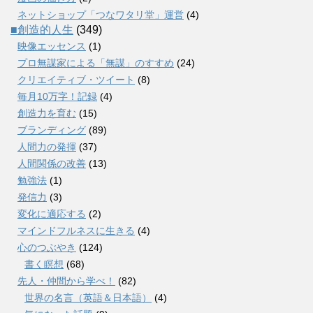
ネットショップ「つなワタリ堂」運営
(4)
■創造的人生
(349)
映像エッセンス
(1)
プロ無謀家による「無謀」のすすめ
(24)
クリエイティブ・ツイート
(8)
毎月10万字！記録
(4)
創造力を育む
(15)
ブランディング
(89)
人間力の発揮
(37)
人間関係の改善
(13)
勉強法
(1)
発信力
(3)
変化に適応する
(2)
マインドフルネスに生きる
(4)
心のつぶやき
(124)
書く瞑想
(68)
先人・仲間から学べ！
(82)
世界の名言（英語＆日本語）
(4)