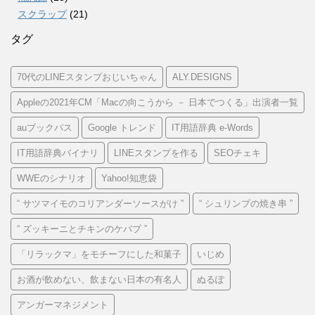
スクラップ
(21)
タグ
70代のLINEスタンプおじいちゃん
ALY.DESIGNS
Appleの2021年CM「Macの向こうから － 日本でつくる」出演者一覧
auブックパス
Google トレンド
IT用語辞典 e-Words
IT用語辞典バイナリ
LINEスタンプを作る
SEOチェキ
WWEのシナリオ
Yahoo!知恵袋
“ サツマイモのコリアンダーソースがけ ”
“ シュリンプの焼き串 ”
“ ズッキーニとチキンのケバブ ”
「リラックマ」をモチーフにした和菓子
いじめ
お酒が飲めない、飲まない日本の有名人
ぬるぽ
アンガーマネジメント