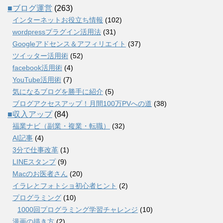
■ブログ運営
(263)
インターネットお役立ち情報
(102)
wordpressプラグイン活用法
(31)
Googleアドセンス＆アフィリエイト
(37)
ツイッター活用術
(52)
facebook活用術
(4)
YouTube活用術
(7)
気になるブログを勝手に紹介
(5)
ブログアクセスアップ！月間100万PVへの道
(38)
■収入アップ
(84)
福業ナビ（副業・複業・転職）
(32)
AI記事
(4)
3分で仕事改革
(1)
LINEスタンプ
(9)
Macのお医者さん
(20)
イラレとフォトショ初心者ヒント
(2)
プログラミング
(10)
1000回プログラミング学習チャレンジ
(10)
漫画の描き方
(2)