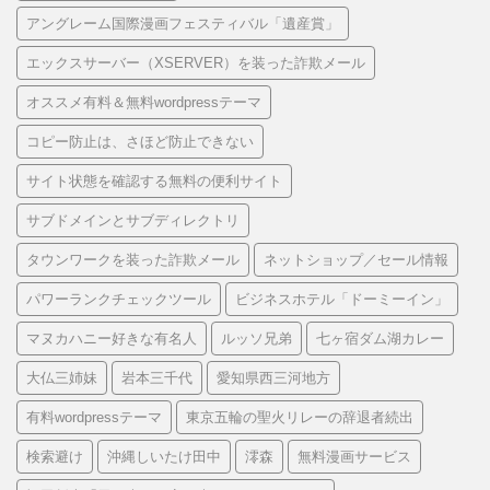
アングレーム国際漫画フェスティバル「遺産賞」
エックスサーバー（XSERVER）を装った詐欺メール
オススメ有料＆無料wordpressテーマ
コピー防止は、さほど防止できない
サイト状態を確認する無料の便利サイト
サブドメインとサブディレクトリ
タウンワークを装った詐欺メール
ネットショップ／セール情報
パワーランクチェックツール
ビジネスホテル「ドーミーイン」
マヌカハニー好きな有名人
ルッソ兄弟
七ヶ宿ダム湖カレー
大仏三姉妹
岩本三千代
愛知県西三河地方
有料wordpressテーマ
東京五輪の聖火リレーの辞退者続出
検索避け
沖縄しいたけ田中
澪森
無料漫画サービス