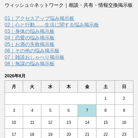
ウィッシュ☆ネットワーク｜相談・共有・情報交換掲示板
01｜アクセスアップ悩み掲示板
02｜心と行動……生活に関する悩み掲示板
03｜身体の悩み掲示板
04｜恋愛の悩み掲示板
05｜お酒の失敗掲示板
06｜その他の悩み掲示板
07｜雑談おしゃべり掲示板
08｜無謀の悩み掲示板
2026年8月
月
火
水
木
金
土
日
1
2
3
4
5
6
7
8
9
10
11
12
13
14
15
16
17
18
19
20
21
22
23