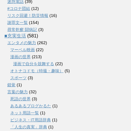
迷惑電話
(39)
#コロナ団結
(12)
リスク回避！防災情報
(16)
謝罪文一覧
(154)
尋常乾癬 闘病記
(3)
■充実生活
(581)
エンタメの魅力
(262)
マーベル映画
(22)
漫画の世界
(213)
漫画で自分を鼓舞する
(22)
オトナコドモ（特撮・趣味）
(5)
スポーツ
(3)
錯覚
(1)
言葉の魅力
(32)
死語の世界
(3)
あるあるブログかるた
(1)
ネット用語一覧
(1)
ビジネス・IT用語辞典
(1)
「人生の真実」辞典
(1)