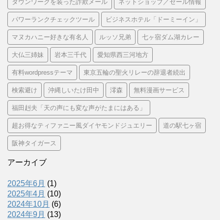
タウンワークを装った詐欺メール
ネットショップ／セール情報
パワーランクチェックツール
ビジネスホテル「ドーミーイン」
マヌカハニー好きな有名人
ルッソ兄弟
七ヶ宿ダム湖カレー
大仏三姉妹
岩本三千代
愛知県西三河地方
有料wordpressテーマ
東京五輪の聖火リレーの辞退者続出
検索避け
沖縄しいたけ田中
澪森
無料漫画サービス
福田赳夫「天の声にも変な声がたまにはある」
超お得なティファニー風ダイヤモンドジュエリー
道の駅七ヶ宿
阪神タイガース
アーカイブ
2025年6月
(1)
2025年4月
(10)
2024年10月
(6)
2024年9月
(13)