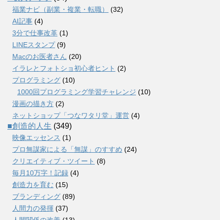
福業ナビ（副業・複業・転職）
(32)
AI記事
(4)
3分で仕事改革
(1)
LINEスタンプ
(9)
Macのお医者さん
(20)
イラレとフォトショ初心者ヒント
(2)
プログラミング
(10)
1000回プログラミング学習チャレンジ
(10)
漫画の描き方
(2)
ネットショップ「つなワタリ堂」運営
(4)
■創造的人生
(349)
映像エッセンス
(1)
プロ無謀家による「無謀」のすすめ
(24)
クリエイティブ・ツイート
(8)
毎月10万字！記録
(4)
創造力を育む
(15)
ブランディング
(89)
人間力の発揮
(37)
人間関係の改善
(13)