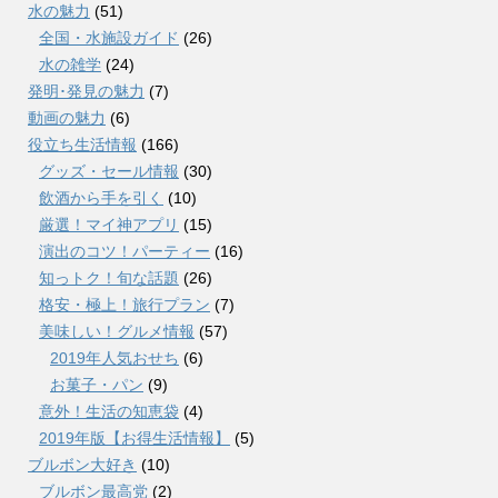
水の魅力
(51)
全国・水施設ガイド
(26)
水の雑学
(24)
発明･発見の魅力
(7)
動画の魅力
(6)
役立ち生活情報
(166)
グッズ・セール情報
(30)
飲酒から手を引く
(10)
厳選！マイ神アプリ
(15)
演出のコツ！パーティー
(16)
知っトク！旬な話題
(26)
格安・極上！旅行プラン
(7)
美味しい！グルメ情報
(57)
2019年人気おせち
(6)
お菓子・パン
(9)
意外！生活の知恵袋
(4)
2019年版【お得生活情報】
(5)
ブルボン大好き
(10)
ブルボン最高党
(2)