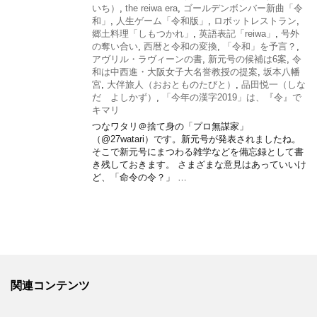
いち）
,
the reiwa era
,
ゴールデンボンバー新曲「令
和」
,
人生ゲーム「令和版」
,
ロボットレストラン
,
郷土料理「しもつかれ」
,
英語表記「reiwa」
,
号外
の奪い合い
,
西暦と令和の変換
,
「令和」を予言？
,
アヴリル・ラヴィーンの書
,
新元号の候補は6案
,
令
和は中西進・大阪女子大名誉教授の提案
,
坂本八幡
宮
,
大伴旅人（おおとものたびと）
,
品田悦一（しな
だ よしかず）
,
「今年の漢字2019」は、『令』で
キマリ
つなワタリ＠捨て身の「プロ無謀家」
（@27watari）です。新元号が発表されましたね。
そこで新元号にまつわる雑学などを備忘録として書
き残しておきます。 さまざまな意見はあっていいけ
ど、「命令の令？」 …
関連コンテンツ