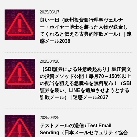
2025/06/17
良い一日（欧州投資銀行理事ヴェルナ
ー・ホイヤー博士を装った人物が送金し
てくれると伝える古典的詐欺メール） | 迷
惑メール2038
2025/04/28
【SBI証券による注意喚起あり】堀江貴文
の投資メソッド公開！毎月70～150%以上
の配当を狙える急騰株を無料配布！（SBI
証券を装い、LINEを追加させようとする
詐欺メール） | 迷惑メール2037
2025/04/28
テストメールの送信 / Test Email
Sending（日本メールセキュリティ協会