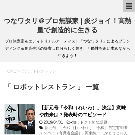
つなワタリ＠プロ無謀家 | 炎ジョイ！高熱
量で創造的に生きる
プロ無謀家＆エディトリアルアーティスト「つなワタリ」によるブラン
ディング＆創造生活の提案→自分らしく輝き、可能性を追い求めながら
生きよう！
HOME
>
ロボットレストラン
「 ロボットレストラン 」 一覧
【新元号「令和（れいわ）」決定】意味
や由来は？発表時のエピソード
2019/04/01
-
知っトク！旬な話題
新元号
,
「令和（れいわ）
,
「令和」選定有識者
メンバー（有識者会議）
,
河東純一（かとうじゅん