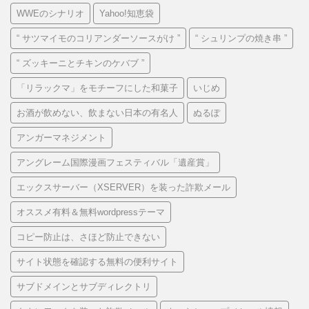
WWEのシナリオ
Yahoo!知恵袋
“ サツマイモのコリアンダーソースがけ ”
“ シュリンプの焼き串 ”
“ ズッキーニとチキンのケバブ ”
「リラックマ」をモチーフにした和菓子
いじめ
お酒が飲めない、飲まない日本の有名人
ぬるぽ
アンガーマネジメント
アングレーム国際漫画フェスティバル「遺産賞」
エックスサーバー（XSERVER）を装った詐欺メール
オススメ有料＆無料wordpressテーマ
コピー防止は、さほど防止できない
サイト状態を確認する無料の便利サイト
サブドメインとサブディレクトリ