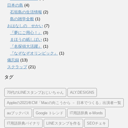
日本の島
(4)
石垣島の生活情報
(2)
島の雑学全般
(1)
おはなしの せかい
(7)
『夢にご用心！』
(3)
まほうの紙しばい
(1)
『名探偵大活躍』
(1)
『なぞなぞオリンピック』
(1)
備忘録
(13)
スクラップ
(21)
タグ
70代のLINEスタンプおじいちゃん
ALY.DESIGNS
Appleの2021年CM「Macの向こうから － 日本でつくる」出演者一覧
auブックパス
Google トレンド
IT用語辞典 e-Words
IT用語辞典バイナリ
LINEスタンプを作る
SEOチェキ