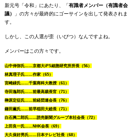
新元号「令和」にあたり、「
有識者メンバー（有識者会
議）
」の方々が最終的にゴーサインを出して発表されま
す。
しかし、この人選が歪（いびつ）なんですよね。
メンバーはこの方々です。
山中伸弥氏……京都大iPS細胞研究所所長（56）
林真理子氏……作家（65）
宮崎緑氏……千葉商科大教授（61）
寺田逸郎氏……前最高裁長官（71）
榊原定征氏……前経団連会長（76）
鎌田薫氏……前早稲田大総長（71）
白石興二郎氏……読売新聞グループ本社会長（72）
上田良一氏……NHK会長（69）
大久保好男氏……日本テレビ社長（68）