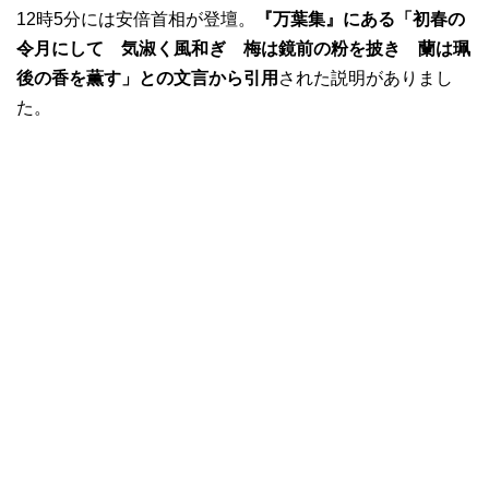
12時5分には安倍首相が登壇。
『万葉集』にある「初春の
令月にして 気淑く風和ぎ 梅は鏡前の粉を披き 蘭は珮
後の香を薫す」との文言から引用
された説明がありまし
た。