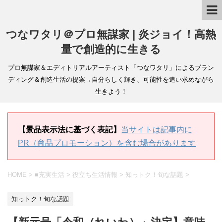
つなワタリ＠プロ無謀家 | 炎ジョイ！高熱
量で創造的に生きる
プロ無謀家＆エディトリアルアーティスト「つなワタリ」によるブラン
ディング＆創造生活の提案→自分らしく輝き、可能性を追い求めながら
生きよう！
【景品表示法に基づく表記】
当サイトは記事内に
PR（商品プロモーション）を含む場合があります
HOME
>
■充実生活
>
役立ち生活情報
>
知っトク！旬な話題
>
知っトク！旬な話題