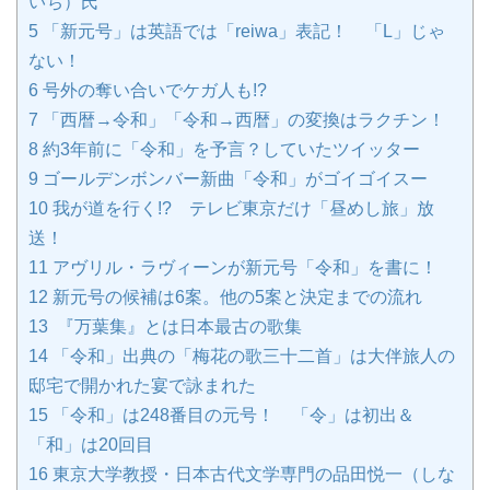
いち）氏
5
「新元号」は英語では「reiwa」表記！ 「L」じゃ
ない！
6
号外の奪い合いでケガ人も!?
7
「西暦→令和」「令和→西暦」の変換はラクチン！
8
約3年前に「令和」を予言？していたツイッター
9
ゴールデンボンバー新曲「令和」がゴイゴイスー
10
我が道を行く!? テレビ東京だけ「昼めし旅」放
送！
11
アヴリル・ラヴィーンが新元号「令和」を書に！
12
新元号の候補は6案。他の5案と決定までの流れ
13
『万葉集』とは日本最古の歌集
14
「令和」出典の「梅花の歌三十二首」は大伴旅人の
邸宅で開かれた宴で詠まれた
15
「令和」は248番目の元号！ 「令」は初出＆
「和」は20回目
16
東京大学教授・日本古代文学専門の品田悦一（しな