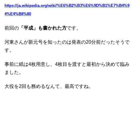
https://ja.wikipedia.org/wiki/%E6%B2%B3%E6%9D%B1%E7%B4%9
4%E4%B8%80
前回の
「平成」も書かれた方
です。
河東さんが新元号を知ったのは発表の20分前だったそうで
す。
事前に紙は4枚用意し、4枚目を渡すと最初から決めて臨み
ました。
大役を2回も務めるなんて、最高ですね。