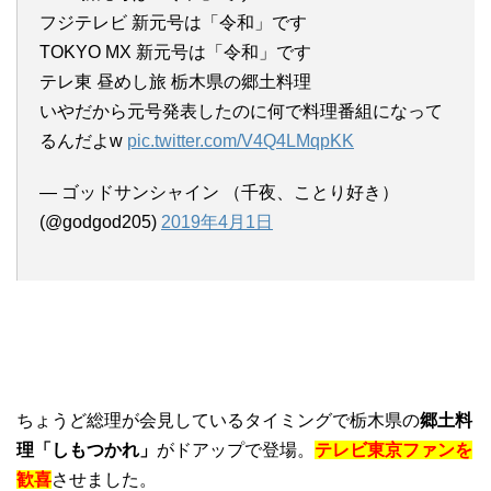
フジテレビ 新元号は「令和」です
TOKYO MX 新元号は「令和」です
テレ東 昼めし旅 栃木県の郷土料理
いやだから元号発表したのに何で料理番組になって
るんだよw
pic.twitter.com/V4Q4LMqpKK
— ゴッドサンシャイン （千夜、ことり好き）
(@godgod205)
2019年4月1日
ちょうど総理が会見しているタイミングで栃木県の
郷土料
理「しもつかれ」
がドアップで登場。
テレビ東京ファンを
歓喜
させました。