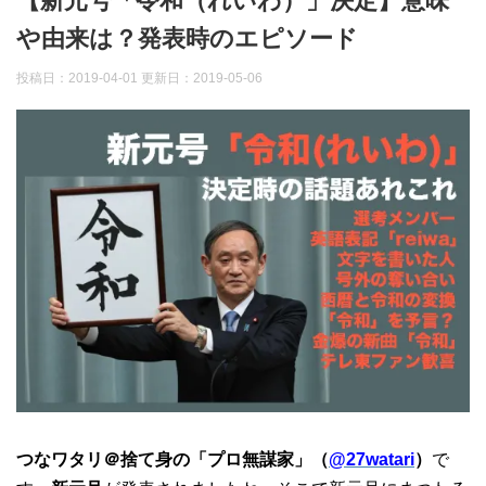
【新元号「令和（れいわ）」決定】意味
や由来は？発表時のエピソード
投稿日：2019-04-01 更新日：
2019-05-06
つなワタリ＠捨て身の「プロ無謀家」（
@27watari
）
で