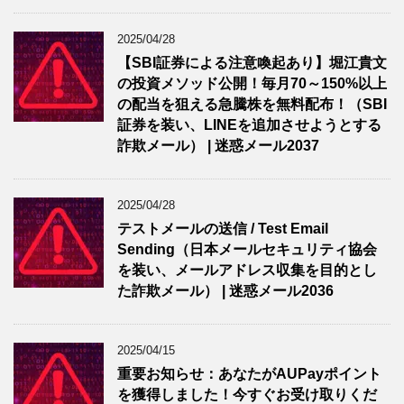
2025/04/28
【SBI証券による注意喚起あり】堀江貴文
の投資メソッド公開！毎月70～150%以上
の配当を狙える急騰株を無料配布！（SBI
証券を装い、LINEを追加させようとする
詐欺メール） | 迷惑メール2037
2025/04/28
テストメールの送信 / Test Email
Sending（日本メールセキュリティ協会
を装い、メールアドレス収集を目的とし
た詐欺メール） | 迷惑メール2036
2025/04/15
重要お知らせ：あなたがAUPayポイント
を獲得しました！今すぐお受け取りくだ