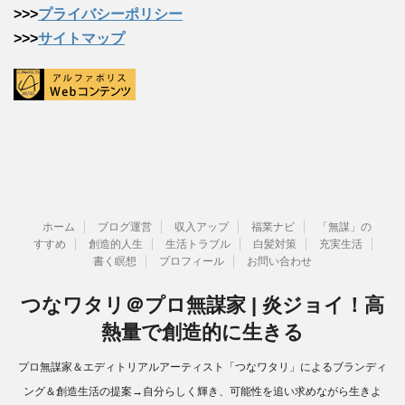
>>>
プライバシーポリシー
>>>
サイトマップ
ホーム
ブログ運営
収入アップ
福業ナビ
「無謀」の
すすめ
創造的人生
生活トラブル
白髪対策
充実生活
書く瞑想
プロフィール
お問い合わせ
つなワタリ＠プロ無謀家 | 炎ジョイ！高
熱量で創造的に生きる
プロ無謀家＆エディトリアルアーティスト「つなワタリ」によるブランディ
ング＆創造生活の提案→自分らしく輝き、可能性を追い求めながら生きよ