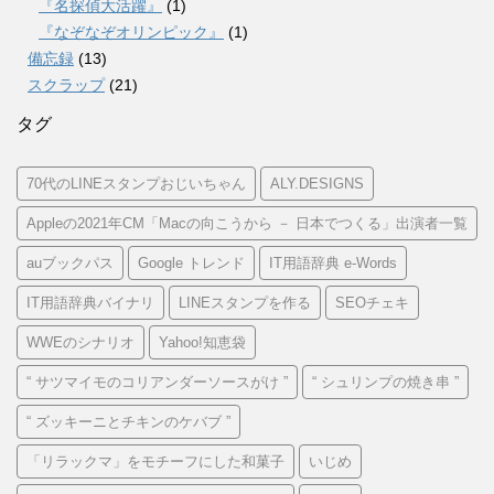
『名探偵大活躍』
(1)
『なぞなぞオリンピック』
(1)
備忘録
(13)
スクラップ
(21)
タグ
70代のLINEスタンプおじいちゃん
ALY.DESIGNS
Appleの2021年CM「Macの向こうから － 日本でつくる」出演者一覧
auブックパス
Google トレンド
IT用語辞典 e-Words
IT用語辞典バイナリ
LINEスタンプを作る
SEOチェキ
WWEのシナリオ
Yahoo!知恵袋
“ サツマイモのコリアンダーソースがけ ”
“ シュリンプの焼き串 ”
“ ズッキーニとチキンのケバブ ”
「リラックマ」をモチーフにした和菓子
いじめ