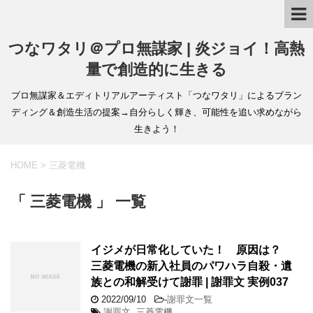
つなワタリ＠プロ無謀家 | 炎ジョイ！高熱
量で創造的に生きる
プロ無謀家＆エディトリアルアーティスト「つなワタリ」によるブラン
ディング＆創造生活の提案→自分らしく輝き、可能性を追い求めながら
生きよう！
HOME
>
三菱電機
「 三菱電機 」 一覧
イジメが日常化していた！ 原因は？
三菱電機の新入社員のパワハラ自殺・遺
族との和解受けて謝罪 | 謝罪文 実例037
2022/09/10
-
謝罪文一覧
謝罪文
,
三菱電機