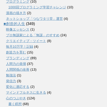
プログラミング
(10)
1000回プログラミング学習チャレンジ
(10)
漫画の描き方
(2)
ネットショップ「つなワタリ堂」運営
(4)
■創造的人生
(349)
映像エッセンス
(1)
プロ無謀家による「無謀」のすすめ
(24)
クリエイティブ・ツイート
(8)
毎月10万字！記録
(4)
創造力を育む
(15)
ブランディング
(89)
人間力の発揮
(37)
人間関係の改善
(13)
勉強法
(1)
発信力
(3)
変化に適応する
(2)
マインドフルネスに生きる
(4)
心のつぶやき
(124)
書く瞑想
(68)