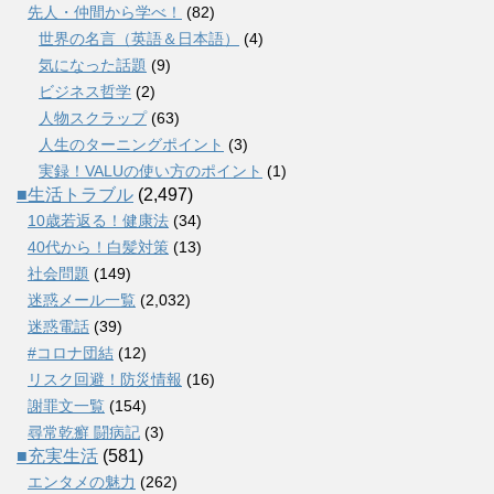
先人・仲間から学べ！
(82)
世界の名言（英語＆日本語）
(4)
気になった話題
(9)
ビジネス哲学
(2)
人物スクラップ
(63)
人生のターニングポイント
(3)
実録！VALUの使い方のポイント
(1)
■生活トラブル
(2,497)
10歳若返る！健康法
(34)
40代から！白髪対策
(13)
社会問題
(149)
迷惑メール一覧
(2,032)
迷惑電話
(39)
#コロナ団結
(12)
リスク回避！防災情報
(16)
謝罪文一覧
(154)
尋常乾癬 闘病記
(3)
■充実生活
(581)
エンタメの魅力
(262)