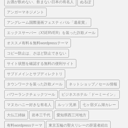
お酒が飲めない、飲まない日本の有名人
ぬるぽ
アンガーマネジメント
アングレーム国際漫画フェスティバル「遺産賞」
エックスサーバー（XSERVER）を装った詐欺メール
オススメ有料＆無料wordpressテーマ
コピー防止は、さほど防止できない
サイト状態を確認する無料の便利サイト
サブドメインとサブディレクトリ
タウンワークを装った詐欺メール
ネットショップ／セール情報
パワーランクチェックツール
ビジネスホテル「ドーミーイン」
マヌカハニー好きな有名人
ルッソ兄弟
七ヶ宿ダム湖カレー
大仏三姉妹
岩本三千代
愛知県西三河地方
有料wordpressテーマ
東京五輪の聖火リレーの辞退者続出