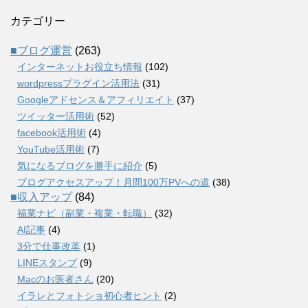
カテゴリー
■ブログ運営
(263)
インターネットお役立ち情報
(102)
wordpressプラグイン活用法
(31)
Googleアドセンス＆アフィリエイト
(37)
ツイッター活用術
(52)
facebook活用術
(4)
YouTube活用術
(7)
気になるブログを勝手に紹介
(5)
ブログアクセスアップ！月間100万PVへの道
(38)
■収入アップ
(84)
福業ナビ（副業・複業・転職）
(32)
AI記事
(4)
3分で仕事改革
(1)
LINEスタンプ
(9)
Macのお医者さん
(20)
イラレとフォトショ初心者ヒント
(2)