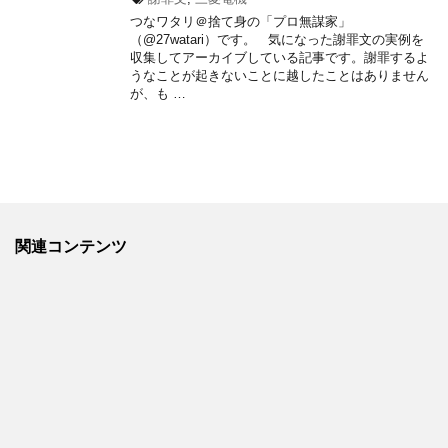
つなワタリ＠捨て身の「プロ無謀家」
（@27watari）です。 気になった謝罪文の実例を
収集してアーカイブしている記事です。謝罪するよ
うなことが起きないことに越したことはありません
が、も …
関連コンテンツ