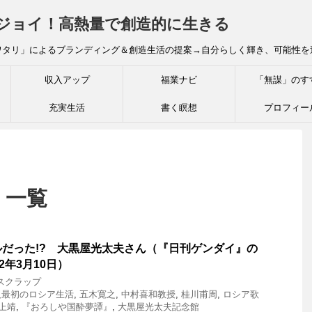
炎ジョイ！高熱量で創造的に生きる
ワタリ」によるブランディング＆創造生活の提案→自分らしく輝き、可能性を
収入アップ
福業ナビ
「無謀」のす
充実生活
書く瞑想
プロフィー
 一覧
だった!? 大黒屋光太夫さん（『日刊ゲンダイ』の
2年3月10日）
スクラップ
人最初のロシア生活
,
五木寛之
,
中村喜和教授
,
桂川甫周
,
ロシア歌
上靖
,
『おろしや国酔夢譚』
,
大黒屋光太夫記念館