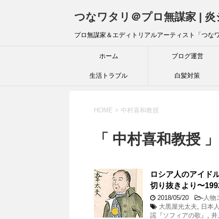
つなワタリ＠プロ無謀家 | 
プロ無謀家＆エディトリアルアーティスト「つな
ホーム
ブログ運営
生活トラブル
白髪対策
HOME
>
中村喜和教授
「 中村喜和教授 」
ロシア人のアイドル
切り抜きより〜199
2018/05/20
-
人物
大黒屋光太夫
,
日本
謡『ソフィアの歌』
,
井