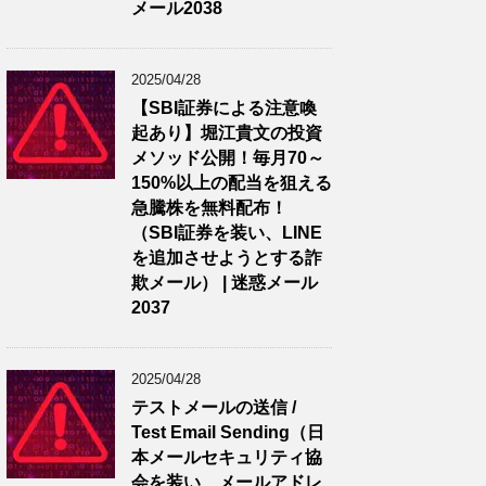
メール2038
2025/04/28
【SBI証券による注意喚
起あり】堀江貴文の投資
メソッド公開！毎月70～
150%以上の配当を狙える
急騰株を無料配布！
（SBI証券を装い、LINE
を追加させようとする詐
欺メール） | 迷惑メール
2037
2025/04/28
テストメールの送信 /
Test Email Sending（日
本メールセキュリティ協
会を装い、メールアドレ