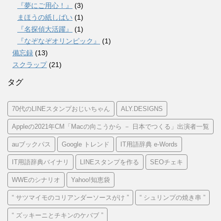
『夢にご用心！』
(3)
まほうの紙しばい
(1)
『名探偵大活躍』
(1)
『なぞなぞオリンピック』
(1)
備忘録
(13)
スクラップ
(21)
タグ
70代のLINEスタンプおじいちゃん
ALY.DESIGNS
Appleの2021年CM「Macの向こうから － 日本でつくる」出演者一覧
auブックパス
Google トレンド
IT用語辞典 e-Words
IT用語辞典バイナリ
LINEスタンプを作る
SEOチェキ
WWEのシナリオ
Yahoo!知恵袋
“ サツマイモのコリアンダーソースがけ ”
“ シュリンプの焼き串 ”
“ ズッキーニとチキンのケバブ ”