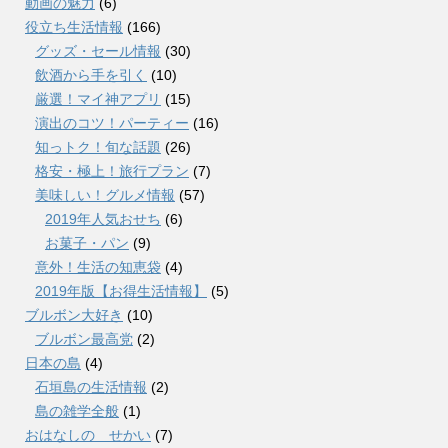
動画の魅力
(6)
役立ち生活情報
(166)
グッズ・セール情報
(30)
飲酒から手を引く
(10)
厳選！マイ神アプリ
(15)
演出のコツ！パーティー
(16)
知っトク！旬な話題
(26)
格安・極上！旅行プラン
(7)
美味しい！グルメ情報
(57)
2019年人気おせち
(6)
お菓子・パン
(9)
意外！生活の知恵袋
(4)
2019年版【お得生活情報】
(5)
ブルボン大好き
(10)
ブルボン最高党
(2)
日本の島
(4)
石垣島の生活情報
(2)
島の雑学全般
(1)
おはなしの せかい
(7)