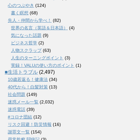
心のつぶやき
(124)
書く瞑想
(68)
先人・仲間から学べ！
(82)
世界の名言（英語＆日本語）
(4)
気になった話題
(9)
ビジネス哲学
(2)
人物スクラップ
(63)
人生のターニングポイント
(3)
実録！VALUの使い方のポイント
(1)
■生活トラブル
(2,497)
10歳若返る！健康法
(34)
40代から！白髪対策
(13)
社会問題
(149)
迷惑メール一覧
(2,032)
迷惑電話
(39)
#コロナ団結
(12)
リスク回避！防災情報
(16)
謝罪文一覧
(154)
尋常乾癬 闘病記
(3)