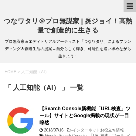
つなワタリ＠プロ無謀家 | 炎ジョイ！高熱
量で創造的に生きる
プロ無謀家＆エディトリアルアーティスト「つなワタリ」によるブラン
ディング＆創造生活の提案→自分らしく輝き、可能性を追い求めながら
生きよう！
HOME
>
人工知能（AI）
「 人工知能（AI） 」 一覧
【Search Console新機能「URL検査」ツ
ール】サイトとGoogle掲載の現状が一目
瞭然
2018/07/16
-
インターネットお役立ち情報
Google Search Console
,
「URL検査」ツール
,
イ