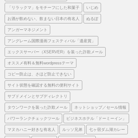
「リラックマ」をモチーフにした和菓子
いじめ
お酒が飲めない、飲まない日本の有名人
ぬるぽ
アンガーマネジメント
アングレーム国際漫画フェスティバル「遺産賞」
エックスサーバー（XSERVER）を装った詐欺メール
オススメ有料＆無料wordpressテーマ
コピー防止は、さほど防止できない
サイト状態を確認する無料の便利サイト
サブドメインとサブディレクトリ
タウンワークを装った詐欺メール
ネットショップ／セール情報
パワーランクチェックツール
ビジネスホテル「ドーミーイン」
マヌカハニー好きな有名人
ルッソ兄弟
七ヶ宿ダム湖カレー