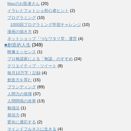
Macのお医者さん
(20)
イラレとフォトショ初心者ヒント
(2)
プログラミング
(10)
1000回プログラミング学習チャレンジ
(10)
漫画の描き方
(2)
ネットショップ「つなワタリ堂」運営
(4)
■創造的人生
(349)
映像エッセンス
(1)
プロ無謀家による「無謀」のすすめ
(24)
クリエイティブ・ツイート
(8)
毎月10万字！記録
(4)
創造力を育む
(15)
ブランディング
(89)
人間力の発揮
(37)
人間関係の改善
(13)
勉強法
(1)
発信力
(3)
変化に適応する
(2)
マインドフルネスに生きる
(4)