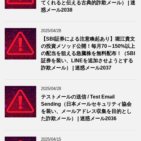
てくれると伝える古典的詐欺メール） | 迷
惑メール2038
2025/04/28
【SBI証券による注意喚起あり】堀江貴文
の投資メソッド公開！毎月70～150%以上
の配当を狙える急騰株を無料配布！（SBI
証券を装い、LINEを追加させようとする
詐欺メール） | 迷惑メール2037
2025/04/28
テストメールの送信 / Test Email
Sending（日本メールセキュリティ協会
を装い、メールアドレス収集を目的とし
た詐欺メール） | 迷惑メール2036
2025/04/15