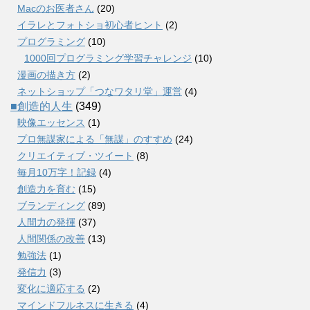
Macのお医者さん
(20)
イラレとフォトショ初心者ヒント
(2)
プログラミング
(10)
1000回プログラミング学習チャレンジ
(10)
漫画の描き方
(2)
ネットショップ「つなワタリ堂」運営
(4)
■創造的人生
(349)
映像エッセンス
(1)
プロ無謀家による「無謀」のすすめ
(24)
クリエイティブ・ツイート
(8)
毎月10万字！記録
(4)
創造力を育む
(15)
ブランディング
(89)
人間力の発揮
(37)
人間関係の改善
(13)
勉強法
(1)
発信力
(3)
変化に適応する
(2)
マインドフルネスに生きる
(4)