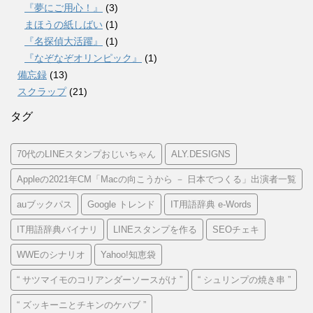
『夢にご用心！』
(3)
まほうの紙しばい
(1)
『名探偵大活躍』
(1)
『なぞなぞオリンピック』
(1)
備忘録
(13)
スクラップ
(21)
タグ
70代のLINEスタンプおじいちゃん
ALY.DESIGNS
Appleの2021年CM「Macの向こうから － 日本でつくる」出演者一覧
auブックパス
Google トレンド
IT用語辞典 e-Words
IT用語辞典バイナリ
LINEスタンプを作る
SEOチェキ
WWEのシナリオ
Yahoo!知恵袋
“ サツマイモのコリアンダーソースがけ ”
“ シュリンプの焼き串 ”
“ ズッキーニとチキンのケバブ ”