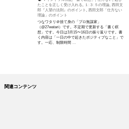
たことを正しく受け入れる
,
１:３:５の理論
,
西田文
郎『人望の法則』のポイント
,
西田文郎「仕方ない
理論」のポイント
つなワタリ＠捨て身の「プロ無謀家」
（@27watari）です。不定期で更新する「書く瞑
想」です。今日は3月15〜16日の振り返りです。書
く内容は「一日の中で起きたポジティブなこと」で
す。一応、制限時間 …
関連コンテンツ