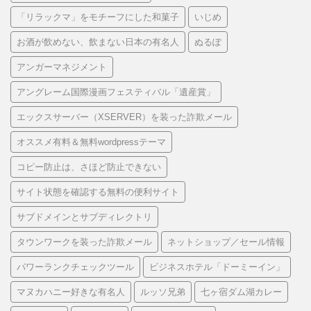
「リラックマ」をモチーフにした和菓子
いじめ
お酒が飲めない、飲まない日本の有名人
ぬるぽ
アンガーマネジメント
アングレーム国際漫画フェスティバル「遺産賞」
エックスサーバー（XSERVER）を装った詐欺メール
オススメ有料＆無料wordpressテーマ
コピー防止は、さほど防止できない
サイト状態を確認する無料の便利サイト
サブドメインとサブディレクトリ
タウンワークを装った詐欺メール
ネットショップ／セール情報
パワーランクチェックツール
ビジネスホテル「ドーミーイン」
マヌカハニー好きな有名人
ルッソ兄弟
七ヶ宿ダム湖カレー