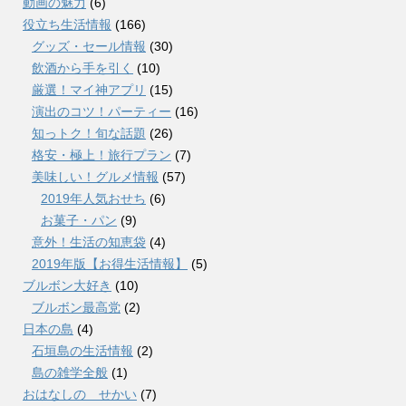
動画の魅力
(6)
役立ち生活情報
(166)
グッズ・セール情報
(30)
飲酒から手を引く
(10)
厳選！マイ神アプリ
(15)
演出のコツ！パーティー
(16)
知っトク！旬な話題
(26)
格安・極上！旅行プラン
(7)
美味しい！グルメ情報
(57)
2019年人気おせち
(6)
お菓子・パン
(9)
意外！生活の知恵袋
(4)
2019年版【お得生活情報】
(5)
ブルボン大好き
(10)
ブルボン最高党
(2)
日本の島
(4)
石垣島の生活情報
(2)
島の雑学全般
(1)
おはなしの せかい
(7)