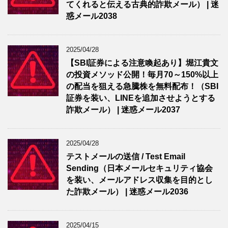
てくれると伝える古典的詐欺メール） | 迷
惑メール2038
2025/04/28
【SBI証券による注意喚起あり】堀江貴文
の投資メソッド公開！毎月70～150%以上
の配当を狙える急騰株を無料配布！（SBI
証券を装い、LINEを追加させようとする
詐欺メール） | 迷惑メール2037
2025/04/28
テストメールの送信 / Test Email
Sending（日本メールセキュリティ協会
を装い、メールアドレス収集を目的とし
た詐欺メール） | 迷惑メール2036
2025/04/15