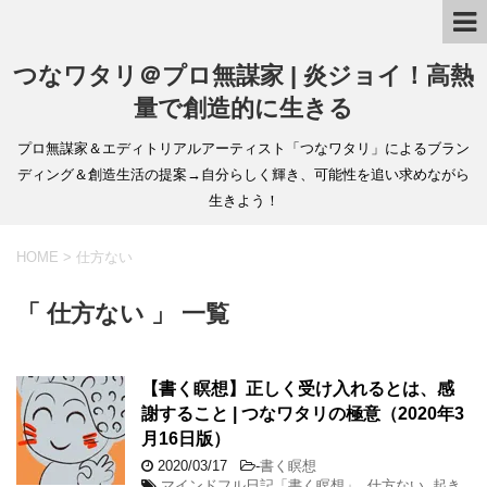
つなワタリ＠プロ無謀家 | 炎ジョイ！高熱
量で創造的に生きる
プロ無謀家＆エディトリアルアーティスト「つなワタリ」によるブラン
ディング＆創造生活の提案→自分らしく輝き、可能性を追い求めながら
生きよう！
HOME
>
仕方ない
「 仕方ない 」 一覧
【書く瞑想】正しく受け入れるとは、感
謝すること | つなワタリの極意（2020年3
月16日版）
2020/03/17
-
書く瞑想
マインドフル日記「書く瞑想」
,
仕方ない
,
起き