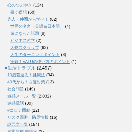
心のつぶやき
(124)
書く瞑想
(68)
先人・仲間から学べ！
(82)
世界の名言（英語＆日本語）
(4)
気になった話題
(9)
ビジネス哲学
(2)
人物スクラップ
(63)
人生のターニングポイント
(3)
実録！VALUの使い方のポイント
(1)
■生活トラブル
(2,497)
10歳若返る！健康法
(34)
40代から！白髪対策
(13)
社会問題
(149)
迷惑メール一覧
(2,032)
迷惑電話
(39)
#コロナ団結
(12)
リスク回避！防災情報
(16)
謝罪文一覧
(154)
尋常乾癬 闘病記
(3)