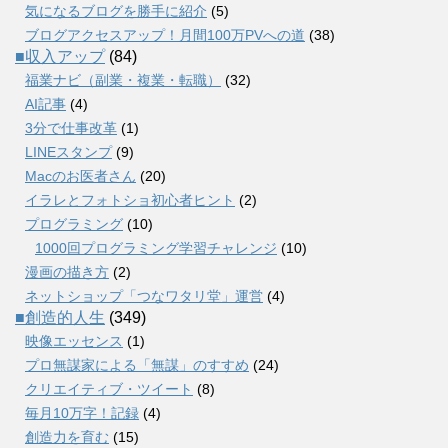
気になるブログを勝手に紹介
(5)
ブログアクセスアップ！月間100万PVへの道
(38)
■収入アップ
(84)
福業ナビ（副業・複業・転職）
(32)
AI記事
(4)
3分で仕事改革
(1)
LINEスタンプ
(9)
Macのお医者さん
(20)
イラレとフォトショ初心者ヒント
(2)
プログラミング
(10)
1000回プログラミング学習チャレンジ
(10)
漫画の描き方
(2)
ネットショップ「つなワタリ堂」運営
(4)
■創造的人生
(349)
映像エッセンス
(1)
プロ無謀家による「無謀」のすすめ
(24)
クリエイティブ・ツイート
(8)
毎月10万字！記録
(4)
創造力を育む
(15)