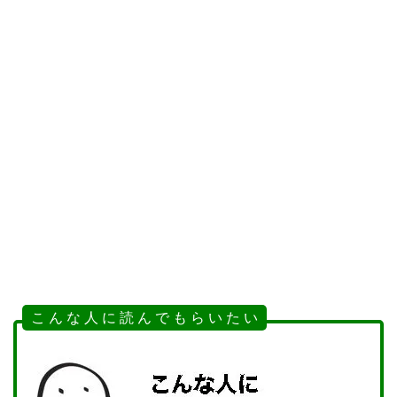
こ ん な 人 に 読 ん で も ら い た い