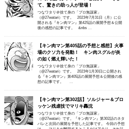
て、驚きの助っ人が登場！
つなワタリ＠捨て身の「プロ無謀家」
（@27watari）です。 2023年7月31日（月）に公
開される『キン肉マン』第425話の展開予想＆公開
後の感想の記事です。 &nbs …
【キン肉マン第405話の予想と感想】火事
場のクソ力を発動！ キン肉スグルが炎
の如く燃え輝いた！
つなワタリ＠捨て身の「プロ無謀家」
（@27watari）です。 2023年1月30日に公開され
る『キン肉マン』第405話の展開予想＆公開後の感
想の記事です。 …
【キン肉マン第302話】ソルジャー＆ブロ
ッケン残虐技でマリキ轟沈
つなワタリ＠捨て身の「プロ無謀家」
（@27watari）です。『キン肉マン』第302話のネタ
バレと次回の展開を予想した記事です。 今回の予想
は……マリキが離脱するところだけアタリ。それ以