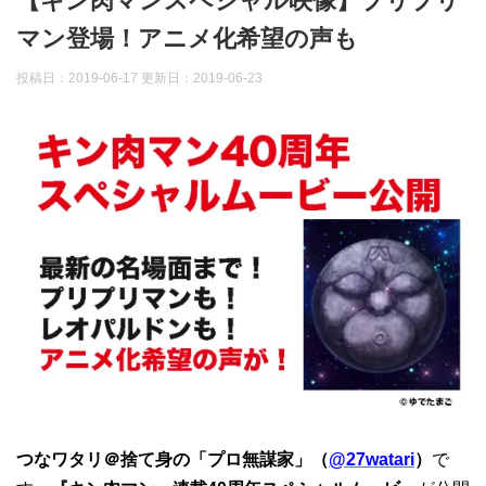
【キン肉マンスペシャル映像】プリプリ
マン登場！アニメ化希望の声も
投稿日：2019-06-17 更新日：
2019-06-23
つなワタリ＠捨て身の「プロ無謀家」（
@27watari
）
で