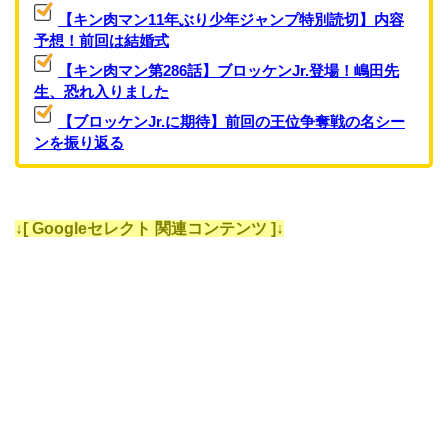
【キン肉マン11年ぶり少年ジャンプ特別読切】内容
予想！前回は結婚式
【キン肉マン第286話】ブロッケンJr.登場！嶋田先
生、恐れ入りました
【ブロッケンJr.に期待】前回の王位争奪戦の名シー
ンを振り返る
↓[ Googleセレクト 関連コンテンツ ]↓