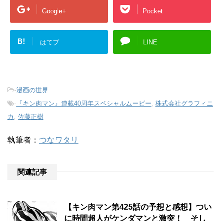
Google+
Pocket
B!
はてブ
LINE
-
漫画の世界
-
『キン肉マン』連載40周年スペシャルムービー
,
株式会社グラフィニ
カ
,
佐藤正樹
執筆者：
つなワタリ
関連記事
【キン肉マン第425話の予想と感想】つい
に時間超人がケンダマンと激突！ そし