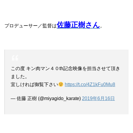
佐藤正樹さん
プロデューサー／監督は
。
この度 キン肉マン４０th記念映像を担当させて頂き
ました。
宜しければ御覧下さい
https://t.co/4Z1kFu0Mu8
— 佐藤 正樹 (@miyagido_karate)
2019年6月16日