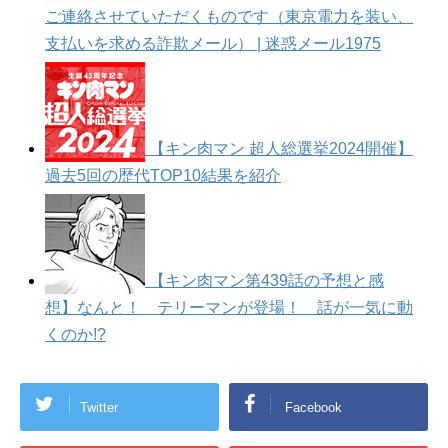
ご連絡させていただくものです（東京電力を装い、
支払いを求める詐欺メール） | 迷惑メール1975
【キン肉マン 超人総選挙2024開催】
過去5回の歴代TOP10結果を紹介
【キン肉マン第439話の予想と感
想】なんと！ テリーマンが登場！ 話が一気に動
くのか!?
Twitter
Facebook