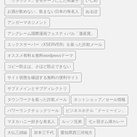
「リラックマ」をモチーフにした和菓子
いじめ
お酒が飲めない、飲まない日本の有名人
ぬるぽ
アンガーマネジメント
アングレーム国際漫画フェスティバル「遺産賞」
エックスサーバー（XSERVER）を装った詐欺メール
オススメ有料＆無料wordpressテーマ
コピー防止は、さほど防止できない
サイト状態を確認する無料の便利サイト
サブドメインとサブディレクトリ
タウンワークを装った詐欺メール
ネットショップ／セール情報
パワーランクチェックツール
ビジネスホテル「ドーミーイン」
マヌカハニー好きな有名人
ルッソ兄弟
七ヶ宿ダム湖カレー
大仏三姉妹
岩本三千代
愛知県西三河地方