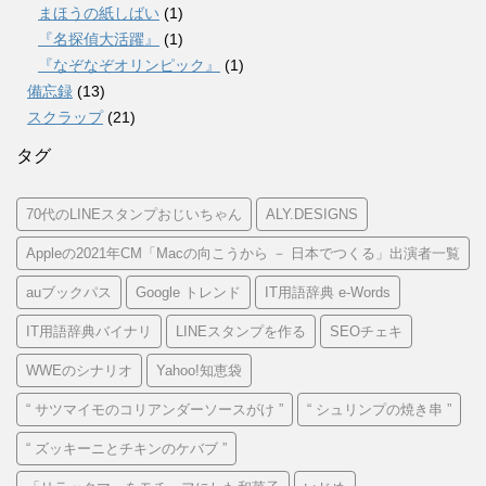
まほうの紙しばい
(1)
『名探偵大活躍』
(1)
『なぞなぞオリンピック』
(1)
備忘録
(13)
スクラップ
(21)
タグ
70代のLINEスタンプおじいちゃん
ALY.DESIGNS
Appleの2021年CM「Macの向こうから － 日本でつくる」出演者一覧
auブックパス
Google トレンド
IT用語辞典 e-Words
IT用語辞典バイナリ
LINEスタンプを作る
SEOチェキ
WWEのシナリオ
Yahoo!知恵袋
“ サツマイモのコリアンダーソースがけ ”
“ シュリンプの焼き串 ”
“ ズッキーニとチキンのケバブ ”