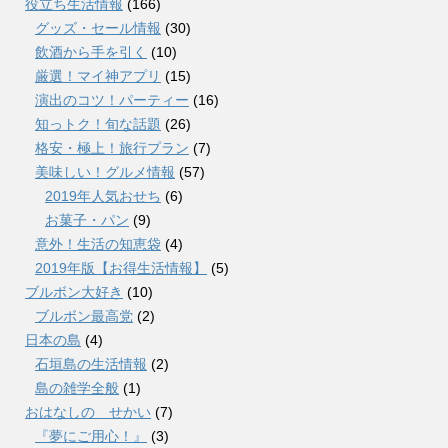
役立ち生活情報
(166)
グッズ・セール情報
(30)
飲酒から手を引く
(10)
厳選！マイ神アプリ
(15)
演出のコツ！パーティー
(16)
知っトク！旬な話題
(26)
格安・極上！旅行プラン
(7)
美味しい！グルメ情報
(57)
2019年人気おせち
(6)
お菓子・パン
(9)
意外！生活の知恵袋
(4)
2019年版【お得生活情報】
(5)
ブルボン大好き
(10)
ブルボン最高党
(2)
日本の島
(4)
石垣島の生活情報
(2)
島の雑学全般
(1)
おはなしの せかい
(7)
『夢にご用心！』
(3)