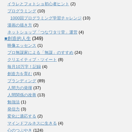
イラレとフォトショ初心者ヒント
(2)
プログラミング
(10)
1000回プログラミング学習チャレンジ
(10)
漫画の描き方
(2)
ネットショップ「つなワタリ堂」運営
(4)
■創造的人生
(349)
映像エッセンス
(1)
プロ無謀家による「無謀」のすすめ
(24)
クリエイティブ・ツイート
(8)
毎月10万字！記録
(4)
創造力を育む
(15)
ブランディング
(89)
人間力の発揮
(37)
人間関係の改善
(13)
勉強法
(1)
発信力
(3)
変化に適応する
(2)
マインドフルネスに生きる
(4)
心のつぶやき
(124)