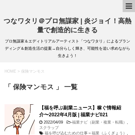
つなワタリ＠プロ無謀家 | 炎ジョイ！高熱
量で創造的に生きる
プロ無謀家＆エディトリアルアーティスト「つなワタリ」によるブラン
ディング＆創造生活の提案→自分らしく輝き、可能性を追い求めながら
生きよう！
HOME
>
保険マンモス
「 保険マンモス 」 一覧
【福を呼ぶ副業ニュース】稼ぐ情報紹
介〜2022年4月版 | 福業ナビ021
2022/04/09
-
福業ナビ（副業・複業・転職）
,
スクラップ
福を呼び込むための仕事＝福業（ふくぎょう）
,