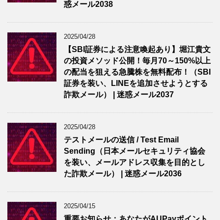
惑メール2038
2025/04/28
【SBI証券による注意喚起あり】堀江貴文
の投資メソッド公開！毎月70～150%以上
の配当を狙える急騰株を無料配布！（SBI
証券を装い、LINEを追加させようとする
詐欺メール） | 迷惑メール2037
2025/04/28
テストメールの送信 / Test Email
Sending（日本メールセキュリティ協会
を装い、メールアドレス収集を目的とし
た詐欺メール） | 迷惑メール2036
2025/04/15
重要お知らせ：あなたがAUPayポイント