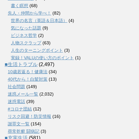
書く瞑想
(68)
先人・仲間から学べ！
(82)
世界の名言（英語＆日本語）
(4)
気になった話題
(9)
ビジネス哲学
(2)
人物スクラップ
(63)
人生のターニングポイント
(3)
実録！VALUの使い方のポイント
(1)
■生活トラブル
(2,497)
10歳若返る！健康法
(34)
40代から！白髪対策
(13)
社会問題
(149)
迷惑メール一覧
(2,032)
迷惑電話
(39)
#コロナ団結
(12)
リスク回避！防災情報
(16)
謝罪文一覧
(154)
尋常乾癬 闘病記
(3)
■充実生活
(581)