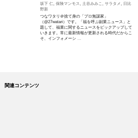
坂下 仁
,
保険マンモス
,
土谷みみこ
,
サラタメ
,
日比
野新
つなワタリ＠捨て身の「プロ無謀家」
（@27watari）です。「福を呼ぶ副業ニュース」と
題して、福業に関するニュースをピックアップして
いきます。常に最新情報が更新される時代だからこ
そ、インフォメーシ …
関連コンテンツ