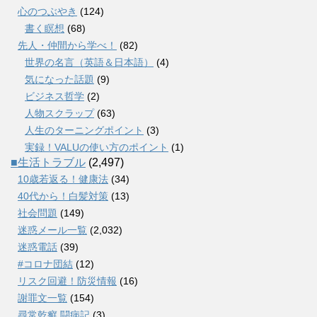
心のつぶやき
(124)
書く瞑想
(68)
先人・仲間から学べ！
(82)
世界の名言（英語＆日本語）
(4)
気になった話題
(9)
ビジネス哲学
(2)
人物スクラップ
(63)
人生のターニングポイント
(3)
実録！VALUの使い方のポイント
(1)
■生活トラブル
(2,497)
10歳若返る！健康法
(34)
40代から！白髪対策
(13)
社会問題
(149)
迷惑メール一覧
(2,032)
迷惑電話
(39)
#コロナ団結
(12)
リスク回避！防災情報
(16)
謝罪文一覧
(154)
尋常乾癬 闘病記
(3)