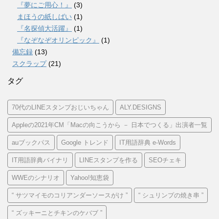
『夢にご用心！』
(3)
まほうの紙しばい
(1)
『名探偵大活躍』
(1)
『なぞなぞオリンピック』
(1)
備忘録
(13)
スクラップ
(21)
タグ
70代のLINEスタンプおじいちゃん
ALY.DESIGNS
Appleの2021年CM「Macの向こうから － 日本でつくる」出演者一覧
auブックパス
Google トレンド
IT用語辞典 e-Words
IT用語辞典バイナリ
LINEスタンプを作る
SEOチェキ
WWEのシナリオ
Yahoo!知恵袋
“ サツマイモのコリアンダーソースがけ ”
“ シュリンプの焼き串 ”
“ ズッキーニとチキンのケバブ ”