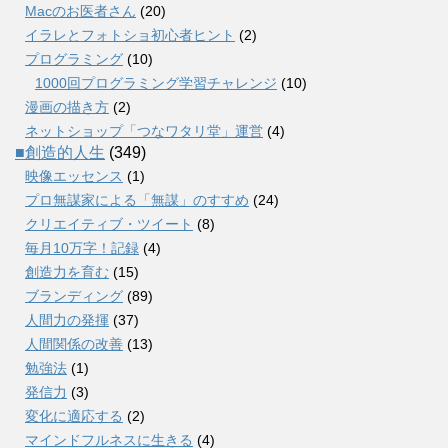
Macのお医者さん
(20)
イラレとフォトショ初心者ヒント
(2)
プログラミング
(10)
1000回プログラミング学習チャレンジ
(10)
漫画の描き方
(2)
ネットショップ「つなワタリ堂」運営
(4)
■創造的人生
(349)
映像エッセンス
(1)
プロ無謀家による「無謀」のすすめ
(24)
クリエイティブ・ツイート
(8)
毎月10万字！記録
(4)
創造力を育む
(15)
ブランディング
(89)
人間力の発揮
(37)
人間関係の改善
(13)
勉強法
(1)
発信力
(3)
変化に適応する
(2)
マインドフルネスに生きる
(4)