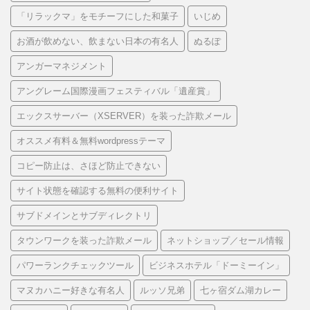
「リラックマ」をモチーフにした和菓子
いじめ
お酒が飲めない、飲まない日本の有名人
ぬるぽ
アンガーマネジメント
アングレーム国際漫画フェスティバル「遺産賞」
エックスサーバー（XSERVER）を装った詐欺メール
オススメ有料＆無料wordpressテーマ
コピー防止は、さほど防止できない
サイト状態を確認する無料の便利サイト
サブドメインとサブディレクトリ
タウンワークを装った詐欺メール
ネットショップ／セール情報
パワーランクチェックツール
ビジネスホテル「ドーミーイン」
マヌカハニー好きな有名人
ルッソ兄弟
七ヶ宿ダム湖カレー