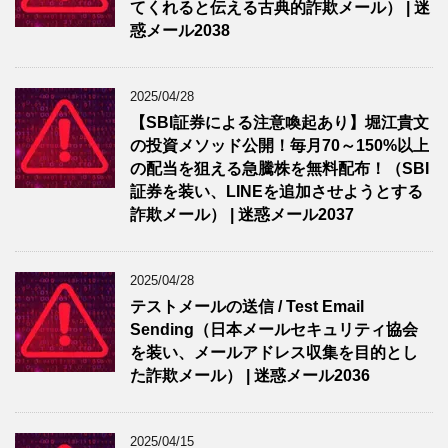
てくれると伝える古典的詐欺メール） | 迷
惑メール2038
2025/04/28
【SBI証券による注意喚起あり】堀江貴文
の投資メソッド公開！毎月70～150%以上
の配当を狙える急騰株を無料配布！（SBI
証券を装い、LINEを追加させようとする
詐欺メール） | 迷惑メール2037
2025/04/28
テストメールの送信 / Test Email
Sending（日本メールセキュリティ協会
を装い、メールアドレス収集を目的とし
た詐欺メール） | 迷惑メール2036
2025/04/15