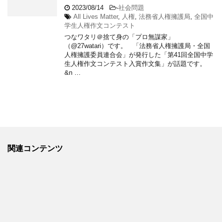
2023/08/14
-
社会問題
All Lives Matter
,
人権
,
法務省人権擁護局
,
全国中
学生人権作文コンテスト
つなワタリ＠捨て身の「プロ無謀家」
（@27watari）です。 「法務省人権擁護局・全国
人権擁護委員連合会」が発行した「第41回全国中学
生人権作文コンテスト入賞作文集」が話題です。
&n …
関連コンテンツ