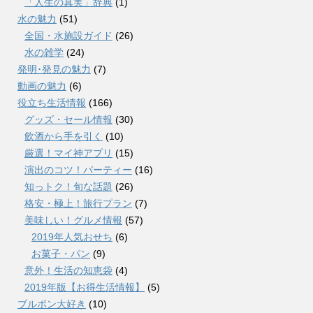
「人生の真実」辞典
(1)
水の魅力
(51)
全国・水施設ガイド
(26)
水の雑学
(24)
発明･発見の魅力
(7)
動画の魅力
(6)
役立ち生活情報
(166)
グッズ・セール情報
(30)
飲酒から手を引く
(10)
厳選！マイ神アプリ
(15)
演出のコツ！パーティー
(16)
知っトク！旬な話題
(26)
格安・極上！旅行プラン
(7)
美味しい！グルメ情報
(57)
2019年人気おせち
(6)
お菓子・パン
(9)
意外！生活の知恵袋
(4)
2019年版【お得生活情報】
(5)
ブルボン大好き
(10)