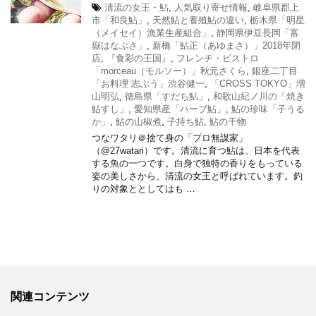
清流の女王・鮎
,
人気取り寄せ情報
,
岐阜県郡上
市「和良鮎」
,
天然鮎と養殖鮎の違い
,
栃木県「明星
（メイセイ）漁業生産組合」
,
静岡県伊豆長岡「富
嶽はなぶさ」
,
新橋「鮎正（あゆまさ）」2018年閉
店
,
『食彩の王国』
,
フレンチ・ビストロ
「morceau（モルソー）」秋元さくら
,
銀座二丁目
「お料理 志ぶう」渋谷健一
,
「CROSS TOKYO」増
山明弘
,
徳島県「すだち鮎」
,
和歌山紀ノ川の「焼き
鮎すし」
,
愛知県産「ハーブ鮎」
,
鮎の珍味「子うる
か」
,
鮎の山椒煮
,
子持ち鮎
,
鮎の干物
つなワタリ＠捨て身の「プロ無謀家」
（@27watari）です。清流に育つ鮎は、日本を代表
する魚の一つです。白身で独特の香りをもっている
姿の美しさから、清流の女王と呼ばれています。釣
りの対象ととしてはも …
関連コンテンツ