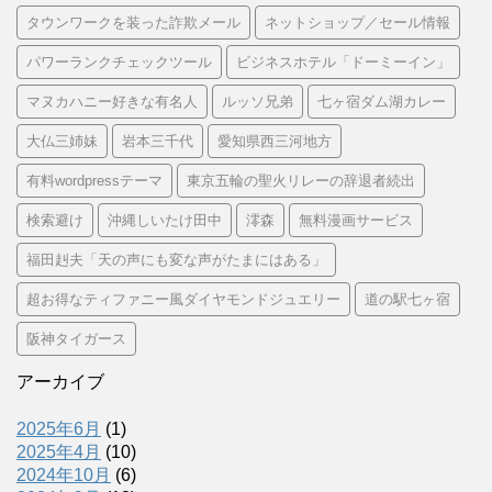
タウンワークを装った詐欺メール
ネットショップ／セール情報
パワーランクチェックツール
ビジネスホテル「ドーミーイン」
マヌカハニー好きな有名人
ルッソ兄弟
七ヶ宿ダム湖カレー
大仏三姉妹
岩本三千代
愛知県西三河地方
有料wordpressテーマ
東京五輪の聖火リレーの辞退者続出
検索避け
沖縄しいたけ田中
澪森
無料漫画サービス
福田赳夫「天の声にも変な声がたまにはある」
超お得なティファニー風ダイヤモンドジュエリー
道の駅七ヶ宿
阪神タイガース
アーカイブ
2025年6月
(1)
2025年4月
(10)
2024年10月
(6)