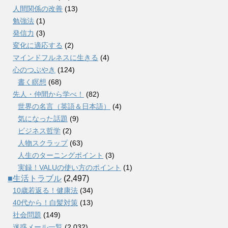
人間関係の改善
(13)
勉強法
(1)
発信力
(3)
変化に適応する
(2)
マインドフルネスに生きる
(4)
心のつぶやき
(124)
書く瞑想
(68)
先人・仲間から学べ！
(82)
世界の名言（英語＆日本語）
(4)
気になった話題
(9)
ビジネス哲学
(2)
人物スクラップ
(63)
人生のターニングポイント
(3)
実録！VALUの使い方のポイント
(1)
■生活トラブル
(2,497)
10歳若返る！健康法
(34)
40代から！白髪対策
(13)
社会問題
(149)
迷惑メール一覧
(2,032)