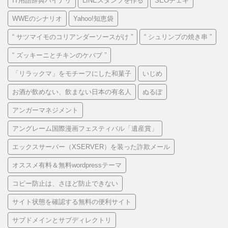
IT用語辞典バイナリ
LINEスタンプを作る
SEOチェキ
WWEのシナリオ
Yahoo!知恵袋
“ サツマイモのコリアンダーソースがけ ”
“ シュリンプの焼き串 ”
“ ズッキーニとチキンのケバブ ”
「リラックマ」をモチーフにした和菓子
いじめ
お酒が飲めない、飲まない日本の有名人
ぬるぽ
アンガーマネジメント
アングレーム国際漫画フェスティバル「遺産賞」
エックスサーバー（XSERVER）を装った詐欺メール
オススメ有料＆無料wordpressテーマ
コピー防止は、さほど防止できない
サイト状態を確認する無料の便利サイト
サブドメインとサブディレクトリ