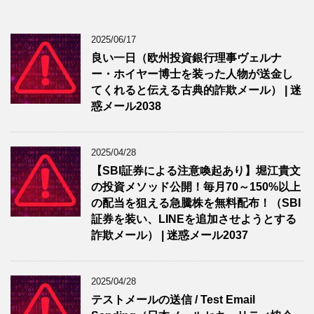
2025/06/17
良い一日（欧州投資銀行理事ヴェルナ
ー・ホイヤー博士を装った人物が送金し
てくれると伝える古典的詐欺メール） | 迷
惑メール2038
2025/04/28
【SBI証券による注意喚起あり】堀江貴文
の投資メソッド公開！毎月70～150%以上
の配当を狙える急騰株を無料配布！（SBI
証券を装い、LINEを追加させようとする
詐欺メール） | 迷惑メール2037
2025/04/28
テストメールの送信 / Test Email