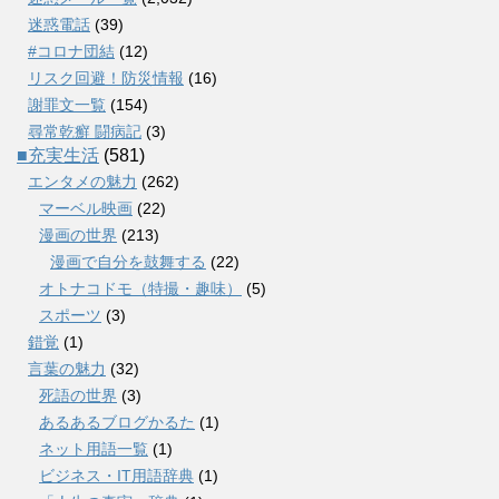
迷惑電話
(39)
#コロナ団結
(12)
リスク回避！防災情報
(16)
謝罪文一覧
(154)
尋常乾癬 闘病記
(3)
■充実生活
(581)
エンタメの魅力
(262)
マーベル映画
(22)
漫画の世界
(213)
漫画で自分を鼓舞する
(22)
オトナコドモ（特撮・趣味）
(5)
スポーツ
(3)
錯覚
(1)
言葉の魅力
(32)
死語の世界
(3)
あるあるブログかるた
(1)
ネット用語一覧
(1)
ビジネス・IT用語辞典
(1)