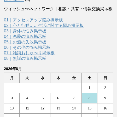
ウィッシュ☆ネットワーク｜相談・共有・情報交換掲示板
01｜アクセスアップ悩み掲示板
02｜心と行動……生活に関する悩み掲示板
03｜身体の悩み掲示板
04｜恋愛の悩み掲示板
05｜お酒の失敗掲示板
06｜その他の悩み掲示板
07｜雑談おしゃべり掲示板
08｜無謀の悩み掲示板
2026年8月
月
火
水
木
金
土
日
1
2
3
4
5
6
7
8
9
10
11
12
13
14
15
16