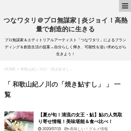
つなワタリ＠プロ無謀家 | 炎ジョイ！高熱
量で創造的に生きる
プロ無謀家＆エディトリアルアーティスト「つなワタリ」によるブラン
ディング＆創造生活の提案→自分らしく輝き、可能性を追い求めながら
生きよう！
HOME
>
和歌山紀ノ川の「焼き鮎すし」
「 和歌山紀ノ川の「焼き鮎すし」 」 一
覧
【夏が旬！清流の女王・鮎】鮎の人気取
り寄せ情報！美味堪能＆食べ比べ！
2020/07/15
-
美味しい！グルメ情報