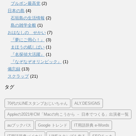
ブルボン最高党
(2)
日本の島
(4)
石垣島の生活情報
(2)
島の雑学全般
(1)
おはなしの せかい
(7)
『夢にご用心！』
(3)
まほうの紙しばい
(1)
『名探偵大活躍』
(1)
『なぞなぞオリンピック』
(1)
備忘録
(13)
スクラップ
(21)
タグ
70代のLINEスタンプおじいちゃん
ALY.DESIGNS
Appleの2021年CM「Macの向こうから － 日本でつくる」出演者一覧
auブックパス
Google トレンド
IT用語辞典 e-Words