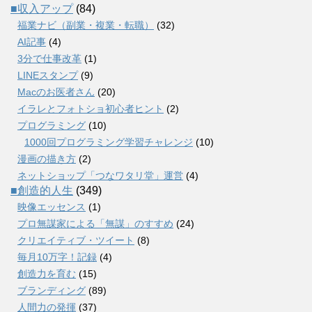
■収入アップ
(84)
福業ナビ（副業・複業・転職）
(32)
AI記事
(4)
3分で仕事改革
(1)
LINEスタンプ
(9)
Macのお医者さん
(20)
イラレとフォトショ初心者ヒント
(2)
プログラミング
(10)
1000回プログラミング学習チャレンジ
(10)
漫画の描き方
(2)
ネットショップ「つなワタリ堂」運営
(4)
■創造的人生
(349)
映像エッセンス
(1)
プロ無謀家による「無謀」のすすめ
(24)
クリエイティブ・ツイート
(8)
毎月10万字！記録
(4)
創造力を育む
(15)
ブランディング
(89)
人間力の発揮
(37)