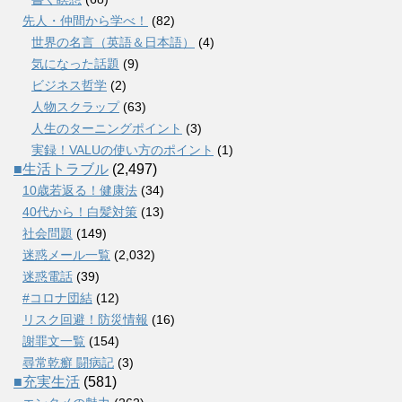
先人・仲間から学べ！
(82)
世界の名言（英語＆日本語）
(4)
気になった話題
(9)
ビジネス哲学
(2)
人物スクラップ
(63)
人生のターニングポイント
(3)
実録！VALUの使い方のポイント
(1)
■生活トラブル
(2,497)
10歳若返る！健康法
(34)
40代から！白髪対策
(13)
社会問題
(149)
迷惑メール一覧
(2,032)
迷惑電話
(39)
#コロナ団結
(12)
リスク回避！防災情報
(16)
謝罪文一覧
(154)
尋常乾癬 闘病記
(3)
■充実生活
(581)