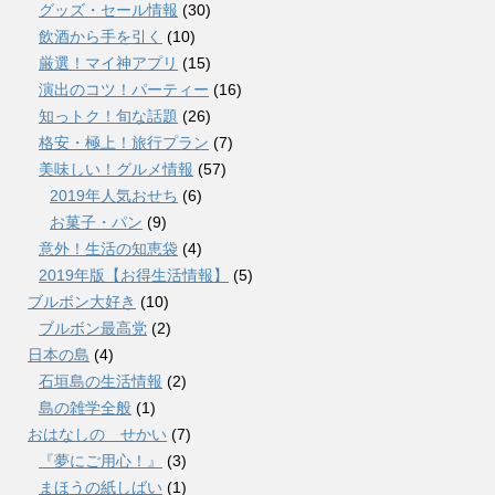
グッズ・セール情報
(30)
飲酒から手を引く
(10)
厳選！マイ神アプリ
(15)
演出のコツ！パーティー
(16)
知っトク！旬な話題
(26)
格安・極上！旅行プラン
(7)
美味しい！グルメ情報
(57)
2019年人気おせち
(6)
お菓子・パン
(9)
意外！生活の知恵袋
(4)
2019年版【お得生活情報】
(5)
ブルボン大好き
(10)
ブルボン最高党
(2)
日本の島
(4)
石垣島の生活情報
(2)
島の雑学全般
(1)
おはなしの せかい
(7)
『夢にご用心！』
(3)
まほうの紙しばい
(1)