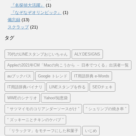
『名探偵大活躍』
(1)
『なぞなぞオリンピック』
(1)
備忘録
(13)
スクラップ
(21)
タグ
70代のLINEスタンプおじいちゃん
ALY.DESIGNS
Appleの2021年CM「Macの向こうから － 日本でつくる」出演者一覧
auブックパス
Google トレンド
IT用語辞典 e-Words
IT用語辞典バイナリ
LINEスタンプを作る
SEOチェキ
WWEのシナリオ
Yahoo!知恵袋
“ サツマイモのコリアンダーソースがけ ”
“ シュリンプの焼き串 ”
“ ズッキーニとチキンのケバブ ”
「リラックマ」をモチーフにした和菓子
いじめ