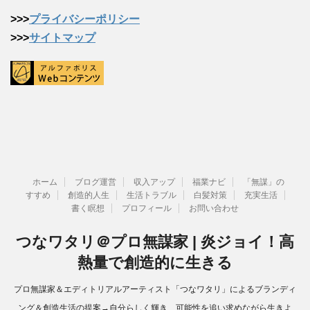
>>>
プライバシーポリシー
>>>
サイトマップ
ホーム
ブログ運営
収入アップ
福業ナビ
「無謀」の
すすめ
創造的人生
生活トラブル
白髪対策
充実生活
書く瞑想
プロフィール
お問い合わせ
つなワタリ＠プロ無謀家 | 炎ジョイ！高
熱量で創造的に生きる
プロ無謀家＆エディトリアルアーティスト「つなワタリ」によるブランディ
ング＆創造生活の提案→自分らしく輝き、可能性を追い求めながら生きよ