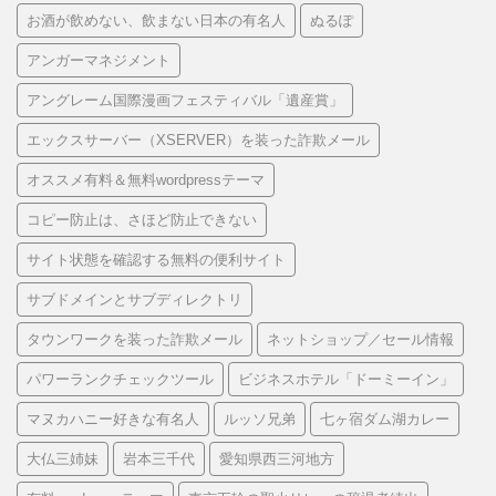
お酒が飲めない、飲まない日本の有名人
ぬるぽ
アンガーマネジメント
アングレーム国際漫画フェスティバル「遺産賞」
エックスサーバー（XSERVER）を装った詐欺メール
オススメ有料＆無料wordpressテーマ
コピー防止は、さほど防止できない
サイト状態を確認する無料の便利サイト
サブドメインとサブディレクトリ
タウンワークを装った詐欺メール
ネットショップ／セール情報
パワーランクチェックツール
ビジネスホテル「ドーミーイン」
マヌカハニー好きな有名人
ルッソ兄弟
七ヶ宿ダム湖カレー
大仏三姉妹
岩本三千代
愛知県西三河地方