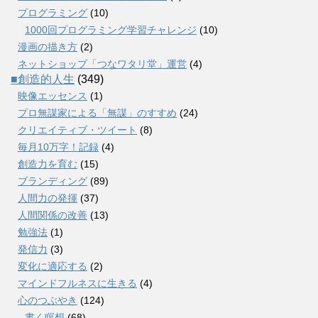
プログラミング
(10)
1000回プログラミング学習チャレンジ
(10)
漫画の描き方
(2)
ネットショップ「つなワタリ堂」運営
(4)
■創造的人生
(349)
映像エッセンス
(1)
プロ無謀家による「無謀」のすすめ
(24)
クリエイティブ・ツイート
(8)
毎月10万字！記録
(4)
創造力を育む
(15)
ブランディング
(89)
人間力の発揮
(37)
人間関係の改善
(13)
勉強法
(1)
発信力
(3)
変化に適応する
(2)
マインドフルネスに生きる
(4)
心のつぶやき
(124)
書く瞑想
(68)