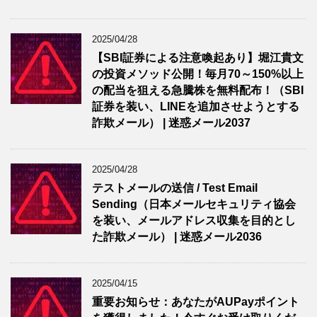
2025/04/28
【SBI証券による注意喚起あり】堀江貴文
の投資メソッド公開！毎月70～150%以上
の配当を狙える急騰株を無料配布！（SBI
証券を装い、LINEを追加させようとする
詐欺メール） | 迷惑メール2037
2025/04/28
テストメールの送信 / Test Email
Sending（日本メールセキュリティ協会
を装い、メールアドレス収集を目的とし
た詐欺メール） | 迷惑メール2036
2025/04/15
重要お知らせ：あなたがAUPayポイント