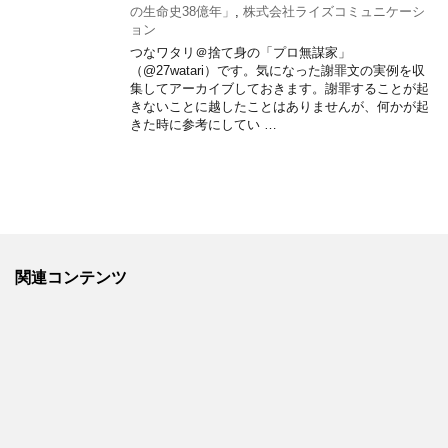
の生命史38億年」
,
株式会社ライズコミュニケーシ
ョン
つなワタリ＠捨て身の「プロ無謀家」
（@27watari）です。気になった謝罪文の実例を収
集してアーカイブしておきます。謝罪することが起
きないことに越したことはありませんが、何かが起
きた時に参考にしてい …
関連コンテンツ