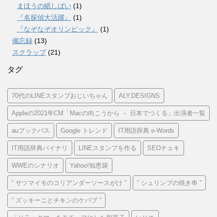
まほうの紙しばい
(1)
『名探偵大活躍』
(1)
『なぞなぞオリンピック』
(1)
備忘録
(13)
スクラップ
(21)
タグ
70代のLINEスタンプおじいちゃん
ALY.DESIGNS
Appleの2021年CM「Macの向こうから － 日本でつくる」出演者一覧
auブックパス
Google トレンド
IT用語辞典 e-Words
IT用語辞典バイナリ
LINEスタンプを作る
SEOチェキ
WWEのシナリオ
Yahoo!知恵袋
“ サツマイモのコリアンダーソースがけ ”
“ シュリンプの焼き串 ”
“ ズッキーニとチキンのケバブ ”