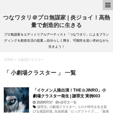
つなワタリ＠プロ無謀家 | 炎ジョイ！高熱
量で創造的に生きる
プロ無謀家＆エディトリアルアーティスト「つなワタリ」によるブラン
ディング＆創造生活の提案→自分らしく輝き、可能性を追い求めながら
生きよう！
HOME
>
小劇場クラスター
「 小劇場クラスター 」 一覧
「イケメン人狼出演！THE☆JINRO」小
劇場クラスター発生 | 謝罪文 実例003
2020/07/17
-
謝罪文一覧
謝罪文
,
小劇場クラスター
,
コロナ時代を生き延
びる感染対策
,
生命絶滅「ビッグファイブ」
,
「敗者