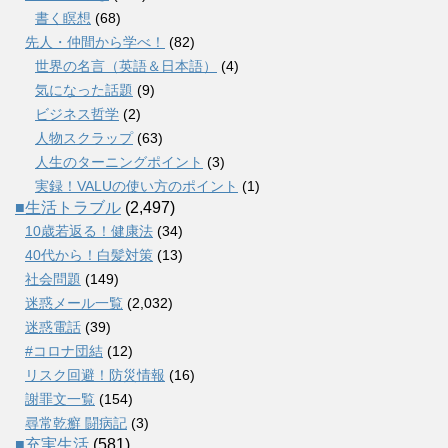
書く瞑想
(68)
先人・仲間から学べ！
(82)
世界の名言（英語＆日本語）
(4)
気になった話題
(9)
ビジネス哲学
(2)
人物スクラップ
(63)
人生のターニングポイント
(3)
実録！VALUの使い方のポイント
(1)
■生活トラブル
(2,497)
10歳若返る！健康法
(34)
40代から！白髪対策
(13)
社会問題
(149)
迷惑メール一覧
(2,032)
迷惑電話
(39)
#コロナ団結
(12)
リスク回避！防災情報
(16)
謝罪文一覧
(154)
尋常乾癬 闘病記
(3)
■充実生活
(581)