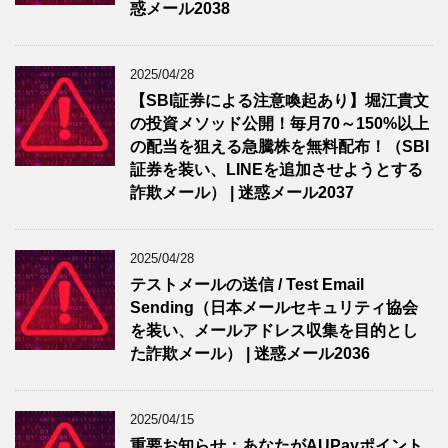
惑メール2038
2025/04/28
【SBI証券による注意喚起あり】堀江貴文
の投資メソッド公開！毎月70～150%以上
の配当を狙える急騰株を無料配布！（SBI
証券を装い、LINEを追加させようとする
詐欺メール） | 迷惑メール2037
2025/04/28
テストメールの送信 / Test Email
Sending（日本メールセキュリティ協会
を装い、メールアドレス収集を目的とし
た詐欺メール） | 迷惑メール2036
2025/04/15
重要お知らせ：あなたがAUPayポイント