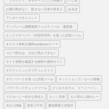
「リラックマ」をモチーフにした和菓子
いじめ
お酒が飲めない、飲まない日本の有名人
ぬるぽ
アンガーマネジメント
アングレーム国際漫画フェスティバル「遺産賞」
エックスサーバー（XSERVER）を装った詐欺メール
オススメ有料＆無料wordpressテーマ
コピー防止は、さほど防止できない
サイト状態を確認する無料の便利サイト
サブドメインとサブディレクトリ
タウンワークを装った詐欺メール
ネットショップ／セール情報
パワーランクチェックツール
ビジネスホテル「ドーミーイン」
マヌカハニー好きな有名人
ルッソ兄弟
七ヶ宿ダム湖カレー
大仏三姉妹
岩本三千代
愛知県西三河地方