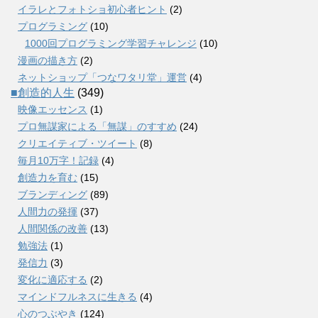
イラレとフォトショ初心者ヒント
(2)
プログラミング
(10)
1000回プログラミング学習チャレンジ
(10)
漫画の描き方
(2)
ネットショップ「つなワタリ堂」運営
(4)
■創造的人生
(349)
映像エッセンス
(1)
プロ無謀家による「無謀」のすすめ
(24)
クリエイティブ・ツイート
(8)
毎月10万字！記録
(4)
創造力を育む
(15)
ブランディング
(89)
人間力の発揮
(37)
人間関係の改善
(13)
勉強法
(1)
発信力
(3)
変化に適応する
(2)
マインドフルネスに生きる
(4)
心のつぶやき
(124)