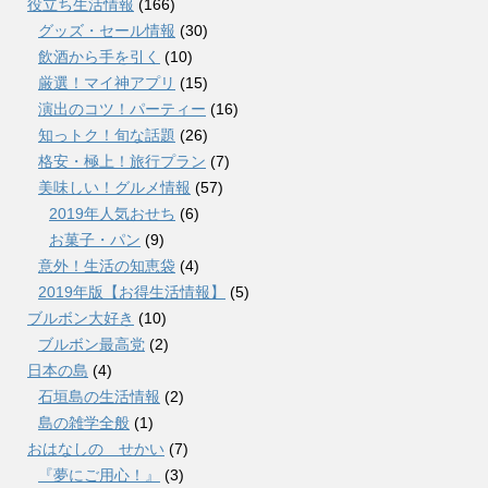
役立ち生活情報
(166)
グッズ・セール情報
(30)
飲酒から手を引く
(10)
厳選！マイ神アプリ
(15)
演出のコツ！パーティー
(16)
知っトク！旬な話題
(26)
格安・極上！旅行プラン
(7)
美味しい！グルメ情報
(57)
2019年人気おせち
(6)
お菓子・パン
(9)
意外！生活の知恵袋
(4)
2019年版【お得生活情報】
(5)
ブルボン大好き
(10)
ブルボン最高党
(2)
日本の島
(4)
石垣島の生活情報
(2)
島の雑学全般
(1)
おはなしの せかい
(7)
『夢にご用心！』
(3)