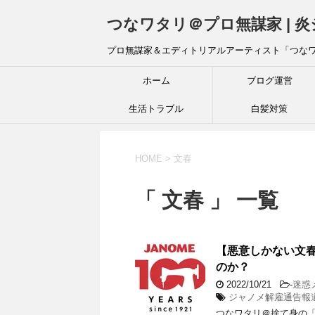
つなワタリ＠プロ無謀家 | 
プロ無謀家＆エディトリアルアーティスト「つな
ホーム
ブログ運営
生活トラブル
白髪対策
HOME
>
文春
「 文春 」 一覧
【悪意しかない文春
のか？
2022/10/21
-
迷惑
ジャノメ解雇通告報
つなワタリ＠捨て身の「プ