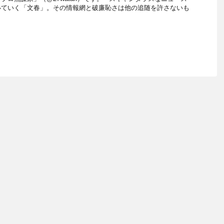
いていく「文春」。その情報網と破廉恥さは他の追随を許さないも