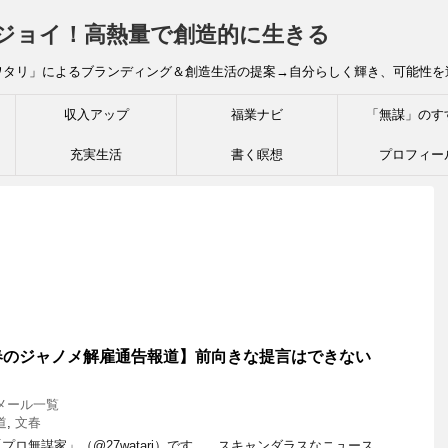
炎ジョイ！高熱量で創造的に生きる
ワタリ」によるブランディング＆創造生活の提案→自分らしく輝き、可能性を
収入アップ
福業ナビ
「無謀」のす
充実生活
書く瞑想
プロフィー
のジャノメ解雇通告報道】前向きな提言はできない
メール一覧
道
,
文春
ロ無謀家」（@27watari）です。 スキャンダラスなニュース