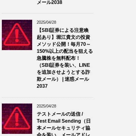
メール2038
2025/04/28
【SBI証券による注意喚
起あり】堀江貴文の投資
メソッド公開！毎月70～
150%以上の配当を狙える
急騰株を無料配布！
（SBI証券を装い、LINE
を追加させようとする詐
欺メール） | 迷惑メール
2037
2025/04/28
テストメールの送信 /
Test Email Sending（日
本メールセキュリティ協
会を装い、メールアドレ