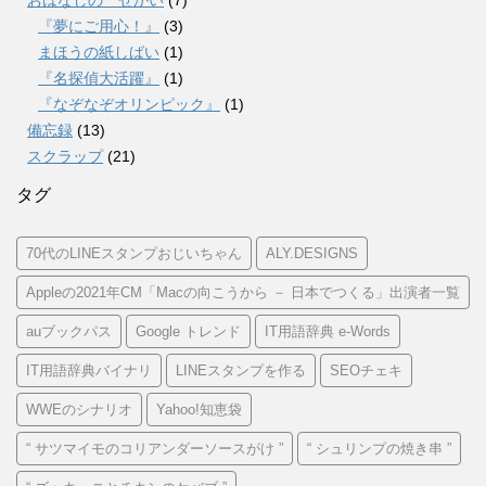
『夢にご用心！』
(3)
まほうの紙しばい
(1)
『名探偵大活躍』
(1)
『なぞなぞオリンピック』
(1)
備忘録
(13)
スクラップ
(21)
タグ
70代のLINEスタンプおじいちゃん
ALY.DESIGNS
Appleの2021年CM「Macの向こうから － 日本でつくる」出演者一覧
auブックパス
Google トレンド
IT用語辞典 e-Words
IT用語辞典バイナリ
LINEスタンプを作る
SEOチェキ
WWEのシナリオ
Yahoo!知恵袋
“ サツマイモのコリアンダーソースがけ ”
“ シュリンプの焼き串 ”