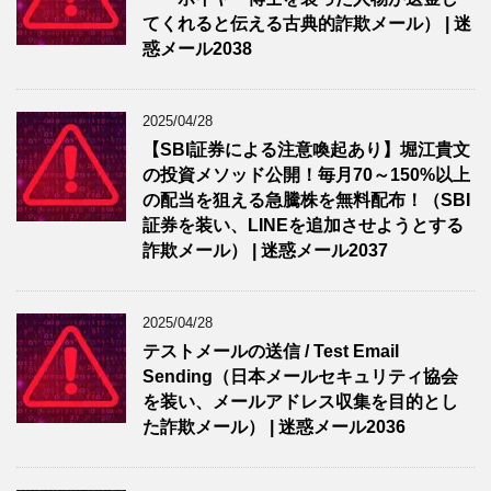
てくれると伝える古典的詐欺メール） | 迷
惑メール2038
2025/04/28
【SBI証券による注意喚起あり】堀江貴文
の投資メソッド公開！毎月70～150%以上
の配当を狙える急騰株を無料配布！（SBI
証券を装い、LINEを追加させようとする
詐欺メール） | 迷惑メール2037
2025/04/28
テストメールの送信 / Test Email
Sending（日本メールセキュリティ協会
を装い、メールアドレス収集を目的とし
た詐欺メール） | 迷惑メール2036