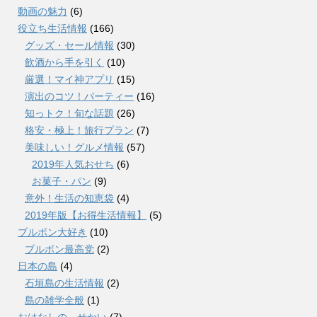
動画の魅力
(6)
役立ち生活情報
(166)
グッズ・セール情報
(30)
飲酒から手を引く
(10)
厳選！マイ神アプリ
(15)
演出のコツ！パーティー
(16)
知っトク！旬な話題
(26)
格安・極上！旅行プラン
(7)
美味しい！グルメ情報
(57)
2019年人気おせち
(6)
お菓子・パン
(9)
意外！生活の知恵袋
(4)
2019年版【お得生活情報】
(5)
ブルボン大好き
(10)
ブルボン最高党
(2)
日本の島
(4)
石垣島の生活情報
(2)
島の雑学全般
(1)
おはなしの せかい
(7)