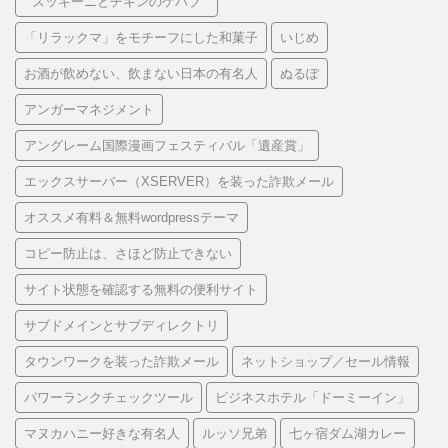
“ ズッキーニとチキンのケバブ ”
「リラックマ」をモチーフにした和菓子
いじめ
お酒が飲めない、飲まない日本の有名人
ぬるぽ
アンガーマネジメント
アングレーム国際漫画フェスティバル「遺産賞」
エックスサーバー（XSERVER）を装った詐欺メール
オススメ有料＆無料wordpressテーマ
コピー防止は、さほど防止できない
サイト状態を確認する無料の便利サイト
サブドメインとサブディレクトリ
タウンワークを装った詐欺メール
ネットショップ／セール情報
パワーランクチェックツール
ビジネスホテル「ドーミーイン」
マヌカハニー好きな有名人
ルッソ兄弟
七ヶ宿ダム湖カレー