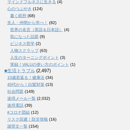
マインドフルネスに生きる
(4)
心のつぶやき
(124)
書く瞑想
(68)
先人・仲間から学べ！
(82)
世界の名言（英語＆日本語）
(4)
気になった話題
(9)
ビジネス哲学
(2)
人物スクラップ
(63)
人生のターニングポイント
(3)
実録！VALUの使い方のポイント
(1)
■生活トラブル
(2,497)
10歳若返る！健康法
(34)
40代から！白髪対策
(13)
社会問題
(149)
迷惑メール一覧
(2,032)
迷惑電話
(39)
#コロナ団結
(12)
リスク回避！防災情報
(16)
謝罪文一覧
(154)