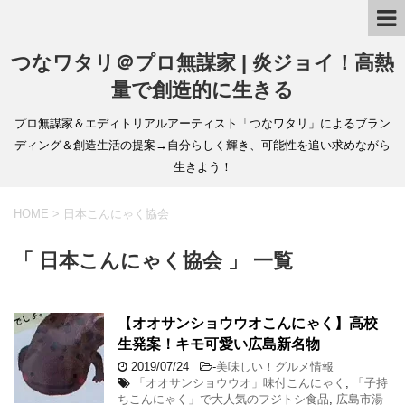
つなワタリ＠プロ無謀家 | 炎ジョイ！高熱
量で創造的に生きる
プロ無謀家＆エディトリアルアーティスト「つなワタリ」によるブラン
ディング＆創造生活の提案→自分らしく輝き、可能性を追い求めながら
生きよう！
HOME
>
日本こんにゃく協会
「 日本こんにゃく協会 」 一覧
【オオサンショウウオこんにゃく】高校
生発案！キモ可愛い広島新名物
2019/07/24
-
美味しい！グルメ情報
「オオサンショウウオ」味付こんにゃく
,
「子持
ちこんにゃく」で大人気のフジトシ食品
,
広島市湯