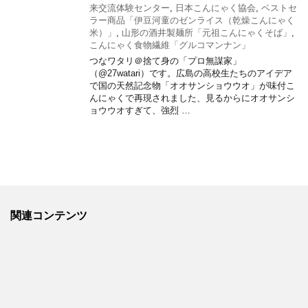
来交流体験センター
,
日本こんにゃく協会
,
ベストセ
ラー商品「伊豆河童のゼンライス（乾燥こんにゃく
米）」
,
山形の酒井製麺所「元祖こんにゃくそば」
,
こんにゃく食物繊維「グルコマンナン」
つなワタリ＠捨て身の「プロ無謀家」
（@27watari）です。広島の高校生たちのアイデア
で国の天然記念物「オオサンショウウオ」が味付こ
んにゃくで再現されました、見るからにオオサンシ
ョウウオすぎて、強烈 …
関連コンテンツ