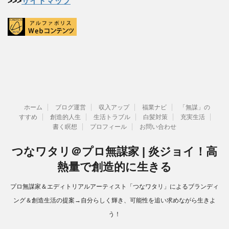
>>>
サイトマップ
ホーム
ブログ運営
収入アップ
福業ナビ
「無謀」の
すすめ
創造的人生
生活トラブル
白髪対策
充実生活
書く瞑想
プロフィール
お問い合わせ
つなワタリ＠プロ無謀家 | 炎ジョイ！高
熱量で創造的に生きる
プロ無謀家＆エディトリアルアーティスト「つなワタリ」によるブランディ
ング＆創造生活の提案→自分らしく輝き、可能性を追い求めながら生きよ
う！