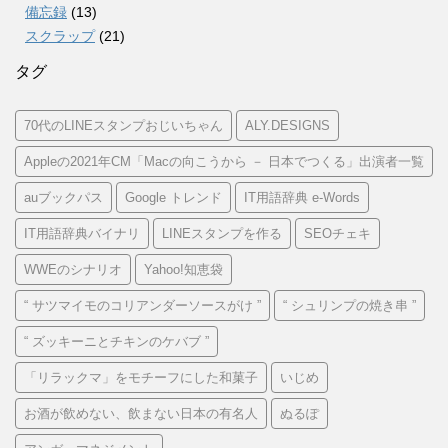
備忘録
(13)
スクラップ
(21)
タグ
70代のLINEスタンプおじいちゃん
ALY.DESIGNS
Appleの2021年CM「Macの向こうから － 日本でつくる」出演者一覧
auブックパス
Google トレンド
IT用語辞典 e-Words
IT用語辞典バイナリ
LINEスタンプを作る
SEOチェキ
WWEのシナリオ
Yahoo!知恵袋
“ サツマイモのコリアンダーソースがけ ”
“ シュリンプの焼き串 ”
“ ズッキーニとチキンのケバブ ”
「リラックマ」をモチーフにした和菓子
いじめ
お酒が飲めない、飲まない日本の有名人
ぬるぽ