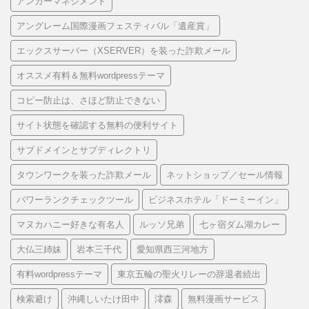
アンガーマネジメント
アングレーム国際漫画フェスティバル「遺産賞」
エックスサーバー（XSERVER）を装った詐欺メール
オススメ有料＆無料wordpressテーマ
コピー防止は、さほど防止できない
サイト状態を確認する無料の便利サイト
サブドメインとサブディレクトリ
タウンワークを装った詐欺メール
ネットショップ／セール情報
パワーランクチェックツール
ビジネスホテル「ドーミーイン」
マヌカハニー好きな有名人
ルッソ兄弟
七ヶ宿ダム湖カレー
大仏三姉妹
岩本三千代
愛知県西三河地方
有料wordpressテーマ
東京五輪の聖火リレーの辞退者続出
検索避け
沖縄しいたけ田中
澪森
無料漫画サービス