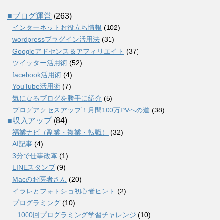
■ブログ運営
(263)
インターネットお役立ち情報
(102)
wordpressプラグイン活用法
(31)
Googleアドセンス＆アフィリエイト
(37)
ツイッター活用術
(52)
facebook活用術
(4)
YouTube活用術
(7)
気になるブログを勝手に紹介
(5)
ブログアクセスアップ！月間100万PVへの道
(38)
■収入アップ
(84)
福業ナビ（副業・複業・転職）
(32)
AI記事
(4)
3分で仕事改革
(1)
LINEスタンプ
(9)
Macのお医者さん
(20)
イラレとフォトショ初心者ヒント
(2)
プログラミング
(10)
1000回プログラミング学習チャレンジ
(10)