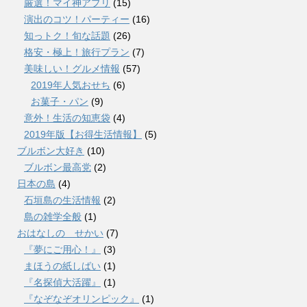
厳選！マイ神アプリ
(15)
演出のコツ！パーティー
(16)
知っトク！旬な話題
(26)
格安・極上！旅行プラン
(7)
美味しい！グルメ情報
(57)
2019年人気おせち
(6)
お菓子・パン
(9)
意外！生活の知恵袋
(4)
2019年版【お得生活情報】
(5)
ブルボン大好き
(10)
ブルボン最高党
(2)
日本の島
(4)
石垣島の生活情報
(2)
島の雑学全般
(1)
おはなしの せかい
(7)
『夢にご用心！』
(3)
まほうの紙しばい
(1)
『名探偵大活躍』
(1)
『なぞなぞオリンピック』
(1)