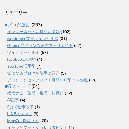
カテゴリー
■ブログ運営
(263)
インターネットお役立ち情報
(102)
wordpressプラグイン活用法
(31)
Googleアドセンス＆アフィリエイト
(37)
ツイッター活用術
(52)
facebook活用術
(4)
YouTube活用術
(7)
気になるブログを勝手に紹介
(5)
ブログアクセスアップ！月間100万PVへの道
(38)
■収入アップ
(84)
福業ナビ（副業・複業・転職）
(32)
AI記事
(4)
3分で仕事改革
(1)
LINEスタンプ
(9)
Macのお医者さん
(20)
イラレとフォトショ初心者ヒント
(2)