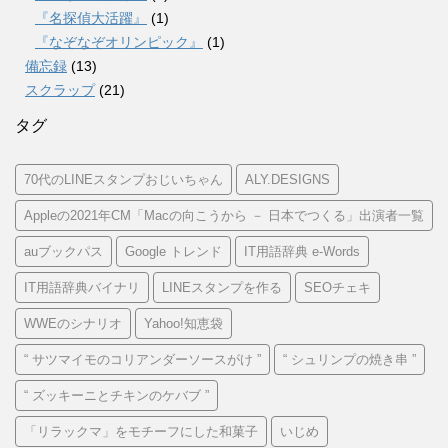
『名探偵大活躍』
(1)
『なぞなぞオリンピック』
(1)
備忘録
(13)
スクラップ
(21)
タグ
70代のLINEスタンプおじいちゃん
ALY.DESIGNS
Appleの2021年CM「Macの向こうから － 日本でつくる」出演者一覧
auブックパス
Google トレンド
IT用語辞典 e-Words
IT用語辞典バイナリ
LINEスタンプを作る
SEOチェキ
WWEのシナリオ
Yahoo!知恵袋
“ サツマイモのコリアンダーソースがけ ”
“ シュリンプの焼き串 ”
“ ズッキーニとチキンのケバブ ”
「リラックマ」をモチーフにした和菓子
いじめ