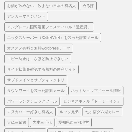
お酒が飲めない、飲まない日本の有名人
ぬるぽ
アンガーマネジメント
アングレーム国際漫画フェスティバル「遺産賞」
エックスサーバー（XSERVER）を装った詐欺メール
オススメ有料＆無料wordpressテーマ
コピー防止は、さほど防止できない
サイト状態を確認する無料の便利サイト
サブドメインとサブディレクトリ
タウンワークを装った詐欺メール
ネットショップ／セール情報
パワーランクチェックツール
ビジネスホテル「ドーミーイン」
マヌカハニー好きな有名人
ルッソ兄弟
七ヶ宿ダム湖カレー
大仏三姉妹
岩本三千代
愛知県西三河地方