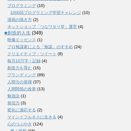
プログラミング
(10)
1000回プログラミング学習チャレンジ
(10)
漫画の描き方
(2)
ネットショップ「つなワタリ堂」運営
(4)
■創造的人生
(349)
映像エッセンス
(1)
プロ無謀家による「無謀」のすすめ
(24)
クリエイティブ・ツイート
(8)
毎月10万字！記録
(4)
創造力を育む
(15)
ブランディング
(89)
人間力の発揮
(37)
人間関係の改善
(13)
勉強法
(1)
発信力
(3)
変化に適応する
(2)
マインドフルネスに生きる
(4)
心のつぶやき
(124)
書く瞑想
(68)