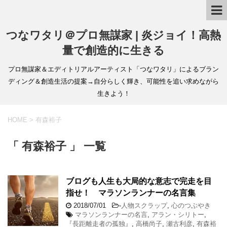
つなワタリ＠プロ無謀家 | 炎ジョイ！高熱
量で創造的に生きる
プロ無謀家＆エディトリアルアーティスト「つなワタリ」によるブラン
ディング＆創造生活の提案→自分らしく輝き、可能性を追い求めながら
生きよう！
HOME
>
有森裕子
「 有森裕子 」 一覧
ブログも人生も大局的な意志で完走を目
指せ！ マラソンランナーの名言集
2018/07/01
-
人物スクラップ
,
心のつぶやき
マラソンランナーの名言
,
アラン・シリトー
,
『長距離走者の孤独』
,
高橋尚子
,
瀬古利彦
,
有森裕