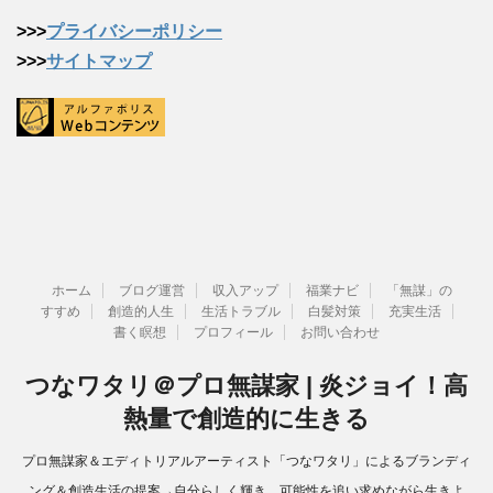
>>>
プライバシーポリシー
>>>
サイトマップ
ホーム
ブログ運営
収入アップ
福業ナビ
「無謀」の
すすめ
創造的人生
生活トラブル
白髪対策
充実生活
書く瞑想
プロフィール
お問い合わせ
つなワタリ＠プロ無謀家 | 炎ジョイ！高
熱量で創造的に生きる
プロ無謀家＆エディトリアルアーティスト「つなワタリ」によるブランディ
ング＆創造生活の提案→自分らしく輝き、可能性を追い求めながら生きよ