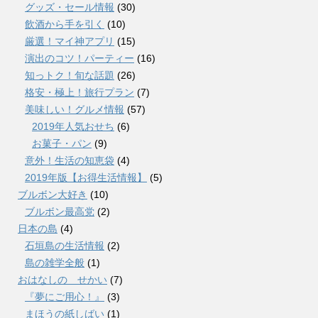
グッズ・セール情報
(30)
飲酒から手を引く
(10)
厳選！マイ神アプリ
(15)
演出のコツ！パーティー
(16)
知っトク！旬な話題
(26)
格安・極上！旅行プラン
(7)
美味しい！グルメ情報
(57)
2019年人気おせち
(6)
お菓子・パン
(9)
意外！生活の知恵袋
(4)
2019年版【お得生活情報】
(5)
ブルボン大好き
(10)
ブルボン最高党
(2)
日本の島
(4)
石垣島の生活情報
(2)
島の雑学全般
(1)
おはなしの せかい
(7)
『夢にご用心！』
(3)
まほうの紙しばい
(1)