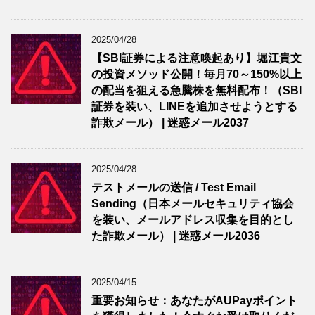
2025/04/28
【SBI証券による注意喚起あり】堀江貴文
の投資メソッド公開！毎月70～150%以上
の配当を狙える急騰株を無料配布！（SBI
証券を装い、LINEを追加させようとする
詐欺メール） | 迷惑メール2037
2025/04/28
テストメールの送信 / Test Email
Sending（日本メールセキュリティ協会
を装い、メールアドレス収集を目的とし
た詐欺メール） | 迷惑メール2036
2025/04/15
重要お知らせ：あなたがAUPayポイント