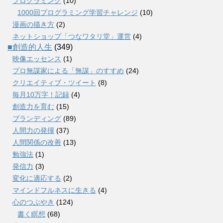
プログラミング
(10)
1000回プログラミング学習チャレンジ
(10)
漫画の描き方
(2)
ネットショップ「つなワタリ堂」運営
(4)
■創造的人生
(349)
映像エッセンス
(1)
プロ無謀家による「無謀」のすすめ
(24)
クリエイティブ・ツイート
(8)
毎月10万字！記録
(4)
創造力を育む
(15)
ブランディング
(89)
人間力の発揮
(37)
人間関係の改善
(13)
勉強法
(1)
発信力
(3)
変化に適応する
(2)
マインドフルネスに生きる
(4)
心のつぶやき
(124)
書く瞑想
(68)