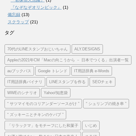
『なぞなぞオリンピック』
(1)
備忘録
(13)
スクラップ
(21)
タグ
70代のLINEスタンプおじいちゃん
ALY.DESIGNS
Appleの2021年CM「Macの向こうから － 日本でつくる」出演者一覧
auブックパス
Google トレンド
IT用語辞典 e-Words
IT用語辞典バイナリ
LINEスタンプを作る
SEOチェキ
WWEのシナリオ
Yahoo!知恵袋
“ サツマイモのコリアンダーソースがけ ”
“ シュリンプの焼き串 ”
“ ズッキーニとチキンのケバブ ”
「リラックマ」をモチーフにした和菓子
いじめ