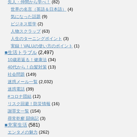
先人・仲間から学べ！
(82)
世界の名言（英語＆日本語）
(4)
気になった話題
(9)
ビジネス哲学
(2)
人物スクラップ
(63)
人生のターニングポイント
(3)
実録！VALUの使い方のポイント
(1)
■生活トラブル
(2,497)
10歳若返る！健康法
(34)
40代から！白髪対策
(13)
社会問題
(149)
迷惑メール一覧
(2,032)
迷惑電話
(39)
#コロナ団結
(12)
リスク回避！防災情報
(16)
謝罪文一覧
(154)
尋常乾癬 闘病記
(3)
■充実生活
(581)
エンタメの魅力
(262)