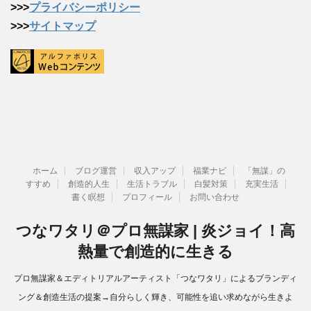
>>>
プライバシーポリシー
>>>
サイトマップ
ホーム
ブログ運営
収入アップ
福業ナビ
「無謀」の
すすめ
創造的人生
生活トラブル
白髪対策
充実生活
書く瞑想
プロフィール
お問い合わせ
つなワタリ＠プロ無謀家 | 炎ジョイ！高
熱量で創造的に生きる
プロ無謀家＆エディトリアルアーティスト「つなワタリ」によるブランディ
ング＆創造生活の提案→自分らしく輝き、可能性を追い求めながら生きよ