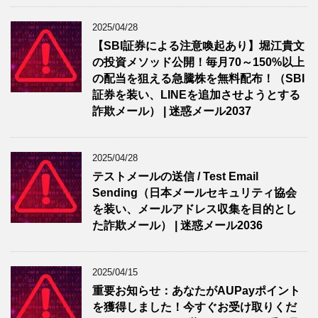
2025/04/28
【SBI証券による注意喚起あり】堀江貴文
の投資メソッド公開！毎月70～150%以上
の配当を狙える急騰株を無料配布！（SBI
証券を装い、LINEを追加させようとする
詐欺メール） | 迷惑メール2037
2025/04/28
テストメールの送信 / Test Email
Sending（日本メールセキュリティ協会
を装い、メールアドレス収集を目的とし
た詐欺メール） | 迷惑メール2036
2025/04/15
重要お知らせ：あなたがAUPayポイント
を獲得しました！今すぐお受け取りくだ