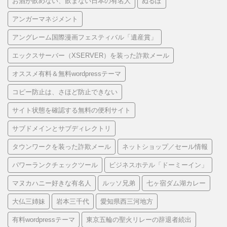
お酒が飲めない、飲まない日本の有名人
ぬるぽ
アンガーマネジメント
アングレーム国際漫画フェスティバル「遺産賞」
エックスサーバー（XSERVER）を装った詐欺メール
オススメ有料＆無料wordpressテーマ
コピー防止は、さほど防止できない
サイト状態を確認する無料の便利サイト
サブドメインとサブディレクトリ
タウンワークを装った詐欺メール
ネットショップ／セール情報
パワーランクチェックツール
ビジネスホテル「ドーミーイン」
マヌカハニー好きな有名人
ルッソ兄弟
七ヶ宿ダム湖カレー
大仏三姉妹
岩本三千代
愛知県西三河地方
有料wordpressテーマ
東京五輪の聖火リレーの辞退者続出