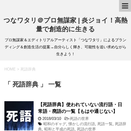
つなワタリ＠プロ無謀家 | 炎ジョイ！高熱
量で創造的に生きる
プロ無謀家＆エディトリアルアーティスト「つなワタリ」によるブラン
ディング＆創造生活の提案→自分らしく輝き、可能性を追い求めながら
生きよう！
HOME
>
死語辞典
「 死語辞典 」 一覧
【死語辞典】使われていない流行語・日
常語・廃語の一覧【もはや通じない】
2018/03/10
-
死語の世界
昭和のギャグ
,
懐かしの流行語
,
死語一覧
,
死語辞
典
,
昭和と平成の死語
,
死語の世界