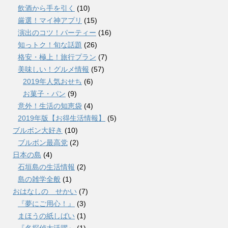
飲酒から手を引く
(10)
厳選！マイ神アプリ
(15)
演出のコツ！パーティー
(16)
知っトク！旬な話題
(26)
格安・極上！旅行プラン
(7)
美味しい！グルメ情報
(57)
2019年人気おせち
(6)
お菓子・パン
(9)
意外！生活の知恵袋
(4)
2019年版【お得生活情報】
(5)
ブルボン大好き
(10)
ブルボン最高党
(2)
日本の島
(4)
石垣島の生活情報
(2)
島の雑学全般
(1)
おはなしの せかい
(7)
『夢にご用心！』
(3)
まほうの紙しばい
(1)
『名探偵大活躍』
(1)