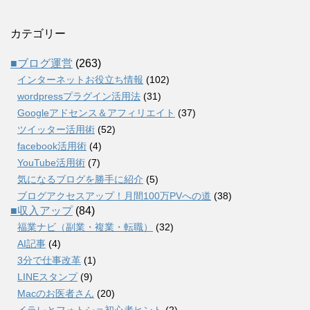
カテゴリー
■ブログ運営
(263)
インターネットお役立ち情報
(102)
wordpressプラグイン活用法
(31)
Googleアドセンス＆アフィリエイト
(37)
ツイッター活用術
(52)
facebook活用術
(4)
YouTube活用術
(7)
気になるブログを勝手に紹介
(5)
ブログアクセスアップ！月間100万PVへの道
(38)
■収入アップ
(84)
福業ナビ（副業・複業・転職）
(32)
AI記事
(4)
3分で仕事改革
(1)
LINEスタンプ
(9)
Macのお医者さん
(20)
イラレとフォトショ初心者ヒント
(2)