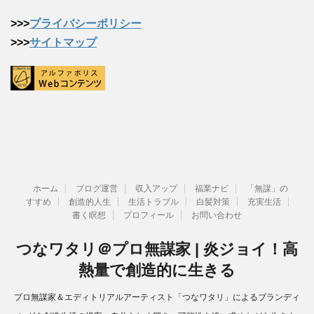
>>>
プライバシーポリシー
>>>
サイトマップ
ホーム
ブログ運営
収入アップ
福業ナビ
「無謀」の
すすめ
創造的人生
生活トラブル
白髪対策
充実生活
書く瞑想
プロフィール
お問い合わせ
つなワタリ＠プロ無謀家 | 炎ジョイ！高
熱量で創造的に生きる
プロ無謀家＆エディトリアルアーティスト「つなワタリ」によるブランディ