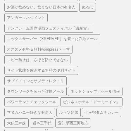
お酒が飲めない、飲まない日本の有名人
ぬるぽ
アンガーマネジメント
アングレーム国際漫画フェスティバル「遺産賞」
エックスサーバー（XSERVER）を装った詐欺メール
オススメ有料＆無料wordpressテーマ
コピー防止は、さほど防止できない
サイト状態を確認する無料の便利サイト
サブドメインとサブディレクトリ
タウンワークを装った詐欺メール
ネットショップ／セール情報
パワーランクチェックツール
ビジネスホテル「ドーミーイン」
マヌカハニー好きな有名人
ルッソ兄弟
七ヶ宿ダム湖カレー
大仏三姉妹
岩本三千代
愛知県西三河地方