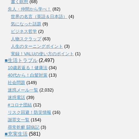
書く瞑想
(68)
先人・仲間から学べ！
(82)
世界の名言（英語＆日本語）
(4)
気になった話題
(9)
ビジネス哲学
(2)
人物スクラップ
(63)
人生のターニングポイント
(3)
実録！VALUの使い方のポイント
(1)
■生活トラブル
(2,497)
10歳若返る！健康法
(34)
40代から！白髪対策
(13)
社会問題
(149)
迷惑メール一覧
(2,032)
迷惑電話
(39)
#コロナ団結
(12)
リスク回避！防災情報
(16)
謝罪文一覧
(154)
尋常乾癬 闘病記
(3)
■充実生活
(581)