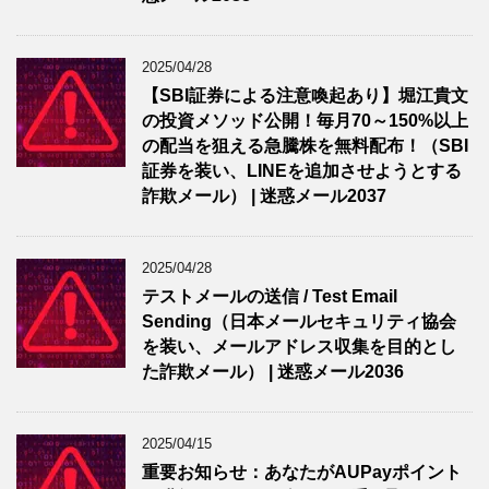
2025/04/28
【SBI証券による注意喚起あり】堀江貴文
の投資メソッド公開！毎月70～150%以上
の配当を狙える急騰株を無料配布！（SBI
証券を装い、LINEを追加させようとする
詐欺メール） | 迷惑メール2037
2025/04/28
テストメールの送信 / Test Email
Sending（日本メールセキュリティ協会
を装い、メールアドレス収集を目的とし
た詐欺メール） | 迷惑メール2036
2025/04/15
重要お知らせ：あなたがAUPayポイント