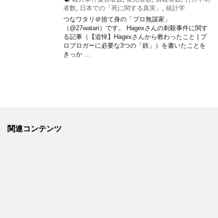
者数
,
日本での「死に関する真実」
,
統計学
つなワタリ＠捨て身の「プロ無謀家」
（@27watari）です。 Hagexさんの刺殺事件に関す
る記事（【追悼】Hagexさんから教わったこと | プ
ロブロガーに必要な3つの「鉄」）を書いたことを
きっか …
関連コンテンツ