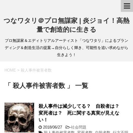
つなワタリ＠プロ無謀家 | 炎ジョイ！高熱
量で創造的に生きる
プロ無謀家＆エディトリアルアーティスト「つなワタリ」によるブラン
ディング＆創造生活の提案→自分らしく輝き、可能性を追い求めながら
生きよう！
HOME
>
殺人事件被害者数
「 殺人事件被害者数 」 一覧
殺人事件は減少してる？ 自殺者は？
変死者は？ 死に関する真実が見えな
い！
2018/06/27
-
社会問題
殺人事件被害者数
,
変死者数
,
自殺者数
,
行方不明