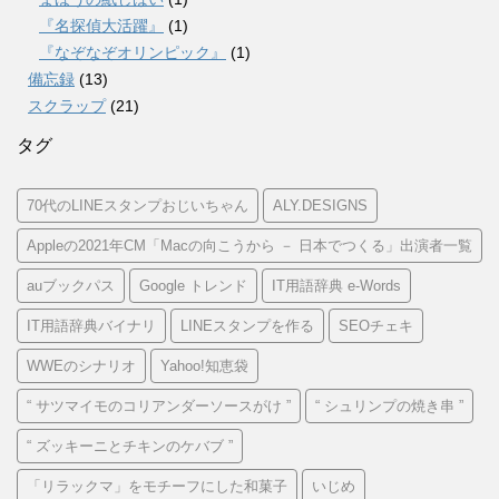
『名探偵大活躍』
(1)
『なぞなぞオリンピック』
(1)
備忘録
(13)
スクラップ
(21)
タグ
70代のLINEスタンプおじいちゃん
ALY.DESIGNS
Appleの2021年CM「Macの向こうから － 日本でつくる」出演者一覧
auブックパス
Google トレンド
IT用語辞典 e-Words
IT用語辞典バイナリ
LINEスタンプを作る
SEOチェキ
WWEのシナリオ
Yahoo!知恵袋
“ サツマイモのコリアンダーソースがけ ”
“ シュリンプの焼き串 ”
“ ズッキーニとチキンのケバブ ”
「リラックマ」をモチーフにした和菓子
いじめ