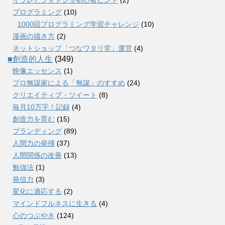
プログラミング
(10)
1000回プログラミング学習チャレンジ
(10)
漫画の描き方
(2)
ネットショップ「つなワタリ堂」運営
(4)
■創造的人生
(349)
映像エッセンス
(1)
プロ無謀家による「無謀」のすすめ
(24)
クリエイティブ・ツイート
(8)
毎月10万字！記録
(4)
創造力を育む
(15)
ブランディング
(89)
人間力の発揮
(37)
人間関係の改善
(13)
勉強法
(1)
発信力
(3)
変化に適応する
(2)
マインドフルネスに生きる
(4)
心のつぶやき
(124)