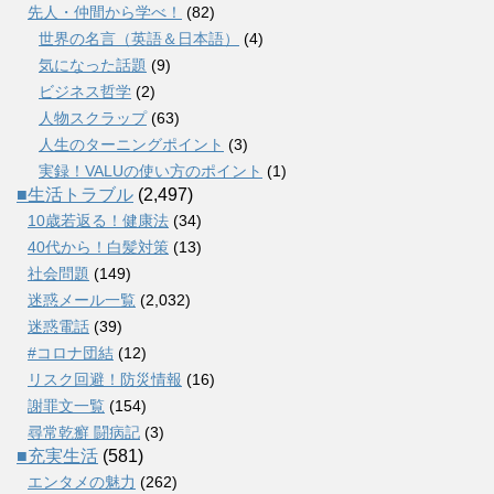
先人・仲間から学べ！
(82)
世界の名言（英語＆日本語）
(4)
気になった話題
(9)
ビジネス哲学
(2)
人物スクラップ
(63)
人生のターニングポイント
(3)
実録！VALUの使い方のポイント
(1)
■生活トラブル
(2,497)
10歳若返る！健康法
(34)
40代から！白髪対策
(13)
社会問題
(149)
迷惑メール一覧
(2,032)
迷惑電話
(39)
#コロナ団結
(12)
リスク回避！防災情報
(16)
謝罪文一覧
(154)
尋常乾癬 闘病記
(3)
■充実生活
(581)
エンタメの魅力
(262)