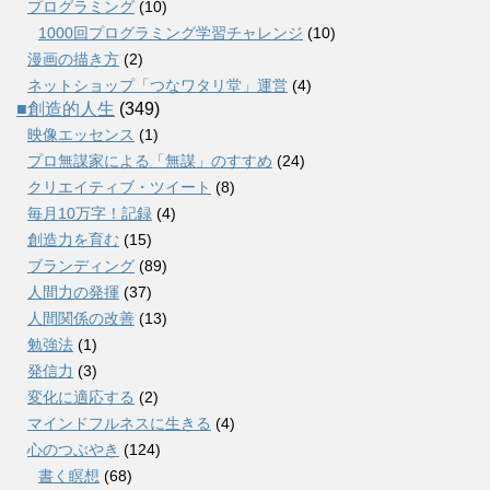
プログラミング
(10)
1000回プログラミング学習チャレンジ
(10)
漫画の描き方
(2)
ネットショップ「つなワタリ堂」運営
(4)
■創造的人生
(349)
映像エッセンス
(1)
プロ無謀家による「無謀」のすすめ
(24)
クリエイティブ・ツイート
(8)
毎月10万字！記録
(4)
創造力を育む
(15)
ブランディング
(89)
人間力の発揮
(37)
人間関係の改善
(13)
勉強法
(1)
発信力
(3)
変化に適応する
(2)
マインドフルネスに生きる
(4)
心のつぶやき
(124)
書く瞑想
(68)