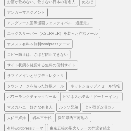
お酒が飲めない、飲まない日本の有名人
ぬるぽ
アンガーマネジメント
アングレーム国際漫画フェスティバル「遺産賞」
エックスサーバー（XSERVER）を装った詐欺メール
オススメ有料＆無料wordpressテーマ
コピー防止は、さほど防止できない
サイト状態を確認する無料の便利サイト
サブドメインとサブディレクトリ
タウンワークを装った詐欺メール
ネットショップ／セール情報
パワーランクチェックツール
ビジネスホテル「ドーミーイン」
マヌカハニー好きな有名人
ルッソ兄弟
七ヶ宿ダム湖カレー
大仏三姉妹
岩本三千代
愛知県西三河地方
有料wordpressテーマ
東京五輪の聖火リレーの辞退者続出