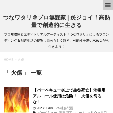
つなワタリ＠プロ無謀家 | 炎ジョイ！高熱
量で創造的に生きる
プロ無謀家＆エディトリアルアーティスト「つなワタリ」によるブラン
ディング＆創造生活の提案→自分らしく輝き、可能性を追い求めながら
生きよう！
HOME
>
火傷
「 火傷 」 一覧
【バーベキュー炎上で生徒死亡】消毒用
アルコール使用は危険！ 火傷を侮る
な！
2023/06/08
-
社会問題
バーベキュー
,
消毒用アルコール
,
ハリウッドワ