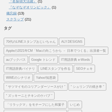
『名探偵大活躍』
(1)
『なぞなぞオリンピック』
(1)
備忘録
(13)
スクラップ
(21)
タグ
70代のLINEスタンプおじいちゃん
ALY.DESIGNS
Appleの2021年CM「Macの向こうから － 日本でつくる」出演者一覧
auブックパス
Google トレンド
IT用語辞典 e-Words
IT用語辞典バイナリ
LINEスタンプを作る
SEOチェキ
WWEのシナリオ
Yahoo!知恵袋
“ サツマイモのコリアンダーソースがけ ”
“ シュリンプの焼き串 ”
“ ズッキーニとチキンのケバブ ”
「リラックマ」をモチーフにした和菓子
いじめ