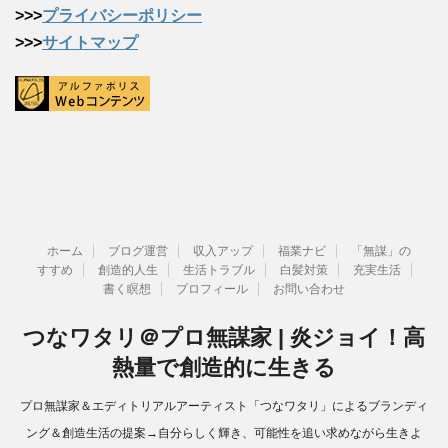
>>>
プライバシーポリシー
>>>
サイトマップ
ホーム
ブログ運営
収入アップ
福業ナビ
「無謀」の
すすめ
創造的人生
生活トラブル
白髪対策
充実生活
書く瞑想
プロフィール
お問い合わせ
つなワタリ＠プロ無謀家 | 炎ジョイ！高
熱量で創造的に生きる
プロ無謀家＆エディトリアルアーティスト「つなワタリ」によるブランディ
ング＆創造生活の提案→自分らしく輝き、可能性を追い求めながら生きよ