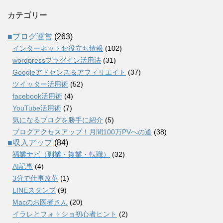
カテゴリー
■ブログ運営
(263)
インターネットお役立ち情報
(102)
wordpressプラグイン活用法
(31)
Googleアドセンス＆アフィリエイト
(37)
ツイッター活用術
(52)
facebook活用術
(4)
YouTube活用術
(7)
気になるブログを勝手に紹介
(5)
ブログアクセスアップ！月間100万PVへの道
(38)
■収入アップ
(84)
福業ナビ（副業・複業・転職）
(32)
AI記事
(4)
3分で仕事改革
(1)
LINEスタンプ
(9)
Macのお医者さん
(20)
イラレとフォトショ初心者ヒント
(2)