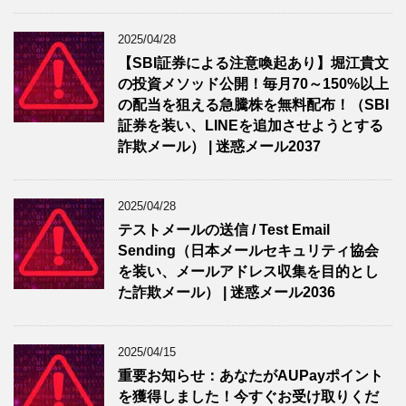
2025/04/28
【SBI証券による注意喚起あり】堀江貴文
の投資メソッド公開！毎月70～150%以上
の配当を狙える急騰株を無料配布！（SBI
証券を装い、LINEを追加させようとする
詐欺メール） | 迷惑メール2037
2025/04/28
テストメールの送信 / Test Email
Sending（日本メールセキュリティ協会
を装い、メールアドレス収集を目的とし
た詐欺メール） | 迷惑メール2036
2025/04/15
重要お知らせ：あなたがAUPayポイント
を獲得しました！今すぐお受け取りくだ