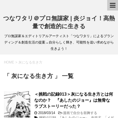
つなワタリ＠プロ無謀家 | 炎ジョイ！高熱
量で創造的に生きる
プロ無謀家＆エディトリアルアーティスト「つなワタリ」によるブラン
ディング＆創造生活の提案→自分らしく輝き、可能性を追い求めながら
生きよう！
HOME
>
灰になる生き方
「 灰になる生き方 」 一覧
＜挑戦の記録013＞灰になる生き方とは何
なのか？ 『あしたのジョー』は無骨な
ラブストーリーだった？
2018/03/14
-
漫画で自分を鼓舞する
挑戦の記録
,
『あしたのジョー』
,
矢吹丈
,
「メガ