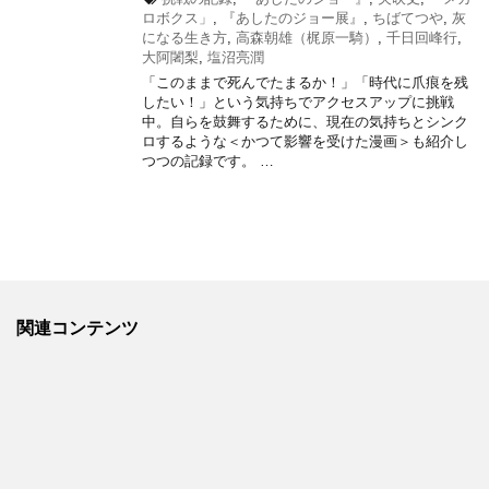
ロボクス」
,
『あしたのジョー展』
,
ちばてつや
,
灰
になる生き方
,
高森朝雄（梶原一騎）
,
千日回峰行
,
大阿闍梨
,
塩沼亮潤
「このままで死んでたまるか！」「時代に爪痕を残
したい！」という気持ちでアクセスアップに挑戦
中。自らを鼓舞するために、現在の気持ちとシンク
ロするような＜かつて影響を受けた漫画＞も紹介し
つつの記録です。 …
関連コンテンツ