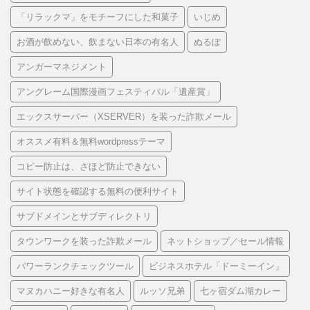
「リラックマ」をモチーフにした和菓子
いじめ
お酒が飲めない、飲まない日本の有名人
ぬるぽ
アンガーマネジメント
アングレーム国際漫画フェスティバル「遺産賞」
エックスサーバー（XSERVER）を装った詐欺メール
オススメ有料＆無料wordpressテーマ
コピー防止は、さほど防止できない
サイト状態を確認する無料の便利サイト
サブドメインとサブディレクトリ
タウンワークを装った詐欺メール
ネットショップ／セール情報
パワーランクチェックツール
ビジネスホテル「ドーミーイン」
マヌカハニー好きな有名人
ルッソ兄弟
七ヶ宿ダム湖カレー