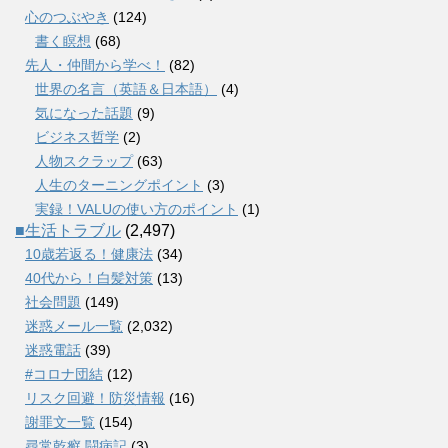
心のつぶやき
(124)
書く瞑想
(68)
先人・仲間から学べ！
(82)
世界の名言（英語＆日本語）
(4)
気になった話題
(9)
ビジネス哲学
(2)
人物スクラップ
(63)
人生のターニングポイント
(3)
実録！VALUの使い方のポイント
(1)
■生活トラブル
(2,497)
10歳若返る！健康法
(34)
40代から！白髪対策
(13)
社会問題
(149)
迷惑メール一覧
(2,032)
迷惑電話
(39)
#コロナ団結
(12)
リスク回避！防災情報
(16)
謝罪文一覧
(154)
尋常乾癬 闘病記
(3)