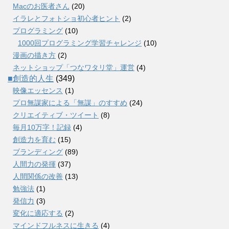
Macのお医者さん
(20)
イラレとフォトショ初心者ヒント
(2)
プログラミング
(10)
1000回プログラミング学習チャレンジ
(10)
漫画の描き方
(2)
ネットショップ「つなワタリ堂」運営
(4)
■創造的人生
(349)
映像エッセンス
(1)
プロ無謀家による「無謀」のすすめ
(24)
クリエイティブ・ツイート
(8)
毎月10万字！記録
(4)
創造力を育む
(15)
ブランディング
(89)
人間力の発揮
(37)
人間関係の改善
(13)
勉強法
(1)
発信力
(3)
変化に適応する
(2)
マインドフルネスに生きる
(4)