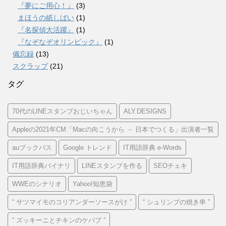
『夢にご用心！』
(3)
まほうの紙しばい
(1)
『名探偵大活躍』
(1)
『なぞなぞオリンピック』
(1)
備忘録
(13)
スクラップ
(21)
タグ
70代のLINEスタンプおじいちゃん
ALY.DESIGNS
Appleの2021年CM「Macの向こうから － 日本でつくる」出演者一覧
auブックパス
Google トレンド
IT用語辞典 e-Words
IT用語辞典バイナリ
LINEスタンプを作る
SEOチェキ
WWEのシナリオ
Yahoo!知恵袋
“ サツマイモのコリアンダーソースがけ ”
“ シュリンプの焼き串 ”
“ ズッキーニとチキンのケバブ ”