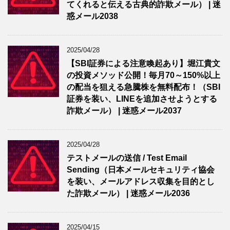
てくれると伝える古典的詐欺メール） | 迷
惑メール2038
2025/04/28
【SBI証券による注意喚起あり】堀江貴文
の投資メソッド公開！毎月70～150%以上
の配当を狙える急騰株を無料配布！（SBI
証券を装い、LINEを追加させようとする
詐欺メール） | 迷惑メール2037
2025/04/28
テストメールの送信 / Test Email
Sending（日本メールセキュリティ協会
を装い、メールアドレス収集を目的とし
た詐欺メール） | 迷惑メール2036
2025/04/15