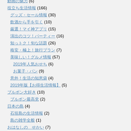
動画の魅力
(6)
役立ち生活情報
(166)
グッズ・セール情報
(30)
飲酒から手を引く
(10)
厳選！マイ神アプリ
(15)
演出のコツ！パーティー
(16)
知っトク！旬な話題
(26)
格安・極上！旅行プラン
(7)
美味しい！グルメ情報
(57)
2019年人気おせち
(6)
お菓子・パン
(9)
意外！生活の知恵袋
(4)
2019年版【お得生活情報】
(5)
ブルボン大好き
(10)
ブルボン最高党
(2)
日本の島
(4)
石垣島の生活情報
(2)
島の雑学全般
(1)
おはなしの せかい
(7)