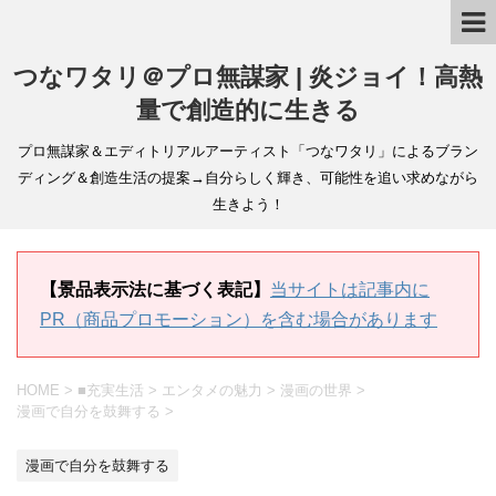
つなワタリ＠プロ無謀家 | 炎ジョイ！高熱
量で創造的に生きる
プロ無謀家＆エディトリアルアーティスト「つなワタリ」によるブラン
ディング＆創造生活の提案→自分らしく輝き、可能性を追い求めながら
生きよう！
【景品表示法に基づく表記】
当サイトは記事内に
PR（商品プロモーション）を含む場合があります
HOME
>
■充実生活
>
エンタメの魅力
>
漫画の世界
>
漫画で自分を鼓舞する
>
漫画で自分を鼓舞する