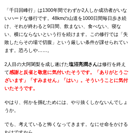
「千日回峰行」は1300年間でわずか2人しか成功者がいな
いハードな修行です。48kmの山道を1000日間毎日歩き続
け、それが終わると9日間、飲まない、食べない、寝な
い、横にならないという行を続けます。この修行では「失
敗したらその場で切腹」という厳しい条件が課せられてい
ます。恐ろしや……。
2人目の大阿闍梨を成し遂げた
塩沼亮潤さん
は修行を終え
て
感謝と反省と敬意に気付いたそうです。「ありがとうご
ざいます」「すみません」「はい」。そういうことに気付
いたそうです。
やはり、何かを掴むためには、やり抜くしかないんでしょ
うか。
でも、考えていると怖くなってきます。なにせ命をかける
わけですから。