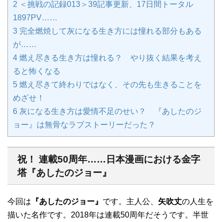
2
＜挑戦の記録013＞39記事更新、17日間トータル
1897PV……
3
完全燃焼して灰になる生き方には憧れる部分もある
が……
4
燃え尽きる生き方は憧れる？ やり抜く結果を考え
ると怖くなる
5
燃え尽きて終わりではなく、その先も生きることを
めざせ！
6
灰になる生き方は愛情不足のせい？ 『あしたのジ
ョー』は無骨なラブストーリーだった？
祝！ 連載50周年……日本漫画における金字
塔『あしたのジョー』
今回は
『あしたのジョー』
です。主人公、
矢吹丈
の人生を
描いた名作です。2018年は連載50周年だそうです。半世