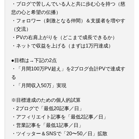
・ブログで苦しんでいる人と共に歩む心を持つ（慈
悲の心と希望の伝播）
・フォロワー（刺激となる仲間）＆支援者を増やす
（交流）
・PVの右肩上がりを（どこまで成長できるか）
・ネットで収益を上げる（まずは1万円達成）
●目標は→下記の2点
・「月間100万PV超え」を2ブログ合計PVで達成す
る
・「月間収入50万」実現
※目標達成のための個人的試算
・2ブログで「最低20記事／日」
・アフィリエイト記事を「最低2記事／日」
・営業記事を「最低1記事／日」
・ツイッター＆SNSで「20〜50／日」拡散