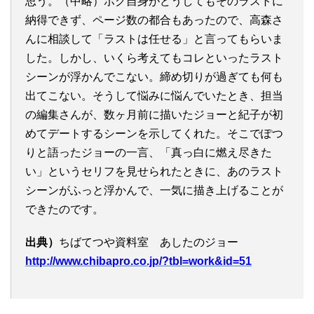
思う。（中略）ボク自身がどうしてもそのラストに
納得できず、ページ数の都合もあったので、高森さ
んに相談して「ラストは任せる」と言ってもらいま
した。しかし、いくら考えてもコレといったラスト
シーンが浮かんでこない。締め切りが過ぎても何も
出てこない。そうして悩みに悩んでいたとき、担当
の編集さんが、数ヶ月前に描いたジョーと紀子が初
めてデートするシーンを示してくれた。そこでぽつ
りと語ったジョーの一言、「真っ白に燃え尽きた
い」というセリフを見せられたときに、あのラスト
シーンがふっと浮かんで、一気に描き上げることが
できたのです。
出典）
ちばてつや資料室 あしたのジョー
http://www.chibapro.co.jp/?tbl=work&id=51