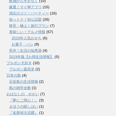
飲酒から手を引く
(10)
厳選！マイ神アプリ
(15)
演出のコツ！パーティー
(16)
知っトク！旬な話題
(26)
格安・極上！旅行プラン
(7)
美味しい！グルメ情報
(57)
2019年人気おせち
(6)
お菓子・パン
(9)
意外！生活の知恵袋
(4)
2019年版【お得生活情報】
(5)
ブルボン大好き
(10)
ブルボン最高党
(2)
日本の島
(4)
石垣島の生活情報
(2)
島の雑学全般
(1)
おはなしの せかい
(7)
『夢にご用心！』
(3)
まほうの紙しばい
(1)
『名探偵大活躍』
(1)