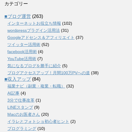
カテゴリー
■ブログ運営
(263)
インターネットお役立ち情報
(102)
wordpressプラグイン活用法
(31)
Googleアドセンス＆アフィリエイト
(37)
ツイッター活用術
(52)
facebook活用術
(4)
YouTube活用術
(7)
気になるブログを勝手に紹介
(5)
ブログアクセスアップ！月間100万PVへの道
(38)
■収入アップ
(84)
福業ナビ（副業・複業・転職）
(32)
AI記事
(4)
3分で仕事改革
(1)
LINEスタンプ
(9)
Macのお医者さん
(20)
イラレとフォトショ初心者ヒント
(2)
プログラミング
(10)