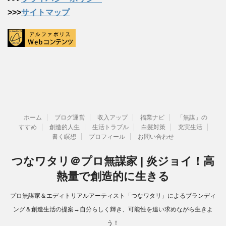
>>>
サイトマップ
ホーム
ブログ運営
収入アップ
福業ナビ
「無謀」の
すすめ
創造的人生
生活トラブル
白髪対策
充実生活
書く瞑想
プロフィール
お問い合わせ
つなワタリ＠プロ無謀家 | 炎ジョイ！高
熱量で創造的に生きる
プロ無謀家＆エディトリアルアーティスト「つなワタリ」によるブランディ
ング＆創造生活の提案→自分らしく輝き、可能性を追い求めながら生きよ
う！