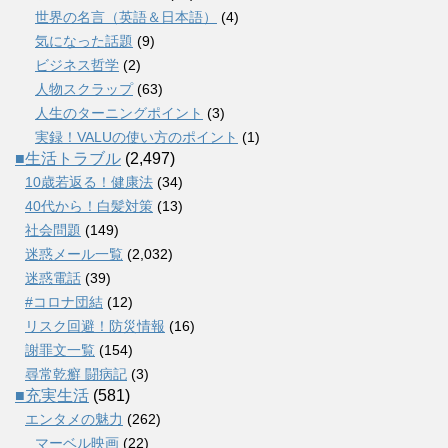
世界の名言（英語＆日本語）
(4)
気になった話題
(9)
ビジネス哲学
(2)
人物スクラップ
(63)
人生のターニングポイント
(3)
実録！VALUの使い方のポイント
(1)
■生活トラブル
(2,497)
10歳若返る！健康法
(34)
40代から！白髪対策
(13)
社会問題
(149)
迷惑メール一覧
(2,032)
迷惑電話
(39)
#コロナ団結
(12)
リスク回避！防災情報
(16)
謝罪文一覧
(154)
尋常乾癬 闘病記
(3)
■充実生活
(581)
エンタメの魅力
(262)
マーベル映画
(22)