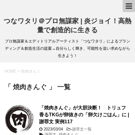
つなワタリ＠プロ無謀家 | 炎ジョイ！高熱
量で創造的に生きる
プロ無謀家＆エディトリアルアーティスト「つなワタリ」によるブラン
ディング＆創造生活の提案→自分らしく輝き、可能性を追い求めながら
生きよう！
HOME
>
焼肉きんぐ
「 焼肉きんぐ 」 一覧
「焼肉きんぐ」が大胆決断！ トリュフ
香るTKGが卵抜きの「卵欠けごはん」に |
謝罪文 実例117
2023/03/04
-
謝罪文一覧
謝罪文
,
焼肉きんぐ