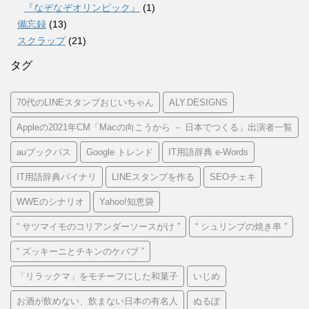
『なぞなぞオリンピック』
(1)
備忘録
(13)
スクラップ
(21)
タグ
70代のLINEスタンプおじいちゃん
ALY.DESIGNS
Appleの2021年CM「Macの向こうから － 日本でつくる」出演者一覧
auブックパス
Google トレンド
IT用語辞典 e-Words
IT用語辞典バイナリ
LINEスタンプを作る
SEOチェキ
WWEのシナリオ
Yahoo!知恵袋
“ サツマイモのコリアンダーソースがけ ”
“ シュリンプの焼き串 ”
“ ズッキーニとチキンのケバブ ”
「リラックマ」をモチーフにした和菓子
いじめ
お酒が飲めない、飲まない日本の有名人
ぬるぽ