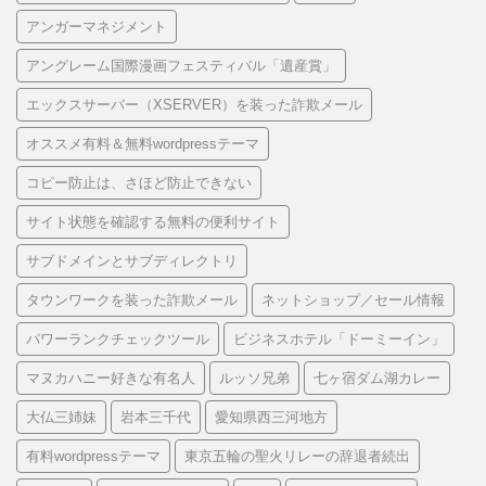
アンガーマネジメント
アングレーム国際漫画フェスティバル「遺産賞」
エックスサーバー（XSERVER）を装った詐欺メール
オススメ有料＆無料wordpressテーマ
コピー防止は、さほど防止できない
サイト状態を確認する無料の便利サイト
サブドメインとサブディレクトリ
タウンワークを装った詐欺メール
ネットショップ／セール情報
パワーランクチェックツール
ビジネスホテル「ドーミーイン」
マヌカハニー好きな有名人
ルッソ兄弟
七ヶ宿ダム湖カレー
大仏三姉妹
岩本三千代
愛知県西三河地方
有料wordpressテーマ
東京五輪の聖火リレーの辞退者続出