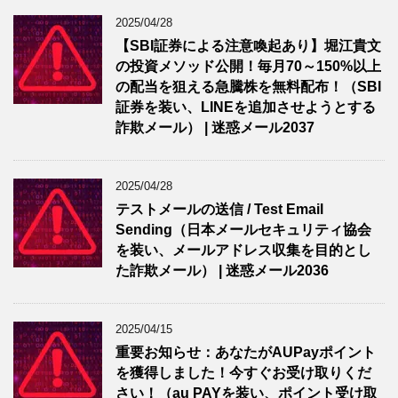
2025/04/28
【SBI証券による注意喚起あり】堀江貴文
の投資メソッド公開！毎月70～150%以上
の配当を狙える急騰株を無料配布！（SBI
証券を装い、LINEを追加させようとする
詐欺メール） | 迷惑メール2037
2025/04/28
テストメールの送信 / Test Email
Sending（日本メールセキュリティ協会
を装い、メールアドレス収集を目的とし
た詐欺メール） | 迷惑メール2036
2025/04/15
重要お知らせ：あなたがAUPayポイント
を獲得しました！今すぐお受け取りくだ
さい！（au PAYを装い、ポイント受け取