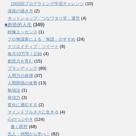
1000回プログラミング学習チャレンジ
(10)
漫画の描き方
(2)
ネットショップ「つなワタリ堂」運営
(4)
■創造的人生
(349)
映像エッセンス
(1)
プロ無謀家による「無謀」のすすめ
(24)
クリエイティブ・ツイート
(8)
毎月10万字！記録
(4)
創造力を育む
(15)
ブランディング
(89)
人間力の発揮
(37)
人間関係の改善
(13)
勉強法
(1)
発信力
(3)
変化に適応する
(2)
マインドフルネスに生きる
(4)
心のつぶやき
(124)
書く瞑想
(68)
先人・仲間から学べ！
(82)