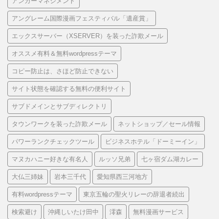
アンガーマネジメント
アングレーム国際漫画フェスティバル「遺産賞」
エックスサーバー（XSERVER）を装った詐欺メール
オススメ有料＆無料wordpressテーマ
コピー防止は、さほど防止できない
サイト状態を確認する無料の便利サイト
サブドメインとサブディレクトリ
タウンワークを装った詐欺メール
ネットショップ／セール情報
パワーランクチェックツール
ビジネスホテル「ドーミーイン」
マヌカハニー好きな有名人
ルッソ兄弟
七ヶ宿ダム湖カレー
大仏三姉妹
岩本三千代
愛知県西三河地方
有料wordpressテーマ
東京五輪の聖火リレーの辞退者続出
検索避け
沖縄しいたけ田中
澪森
無料漫画サービス