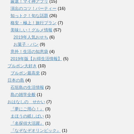
厳選！マイ神アプリ
(15)
演出のコツ！パーティー
(16)
知っトク！旬な話題
(26)
格安・極上！旅行プラン
(7)
美味しい！グルメ情報
(57)
2019年人気おせち
(6)
お菓子・パン
(9)
意外！生活の知恵袋
(4)
2019年版【お得生活情報】
(5)
ブルボン大好き
(10)
ブルボン最高党
(2)
日本の島
(4)
石垣島の生活情報
(2)
島の雑学全般
(1)
おはなしの せかい
(7)
『夢にご用心！』
(3)
まほうの紙しばい
(1)
『名探偵大活躍』
(1)
『なぞなぞオリンピック』
(1)