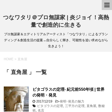
つなワタリ＠プロ無謀家 | 炎ジョイ！高熱
量で創造的に生きる
プロ無謀家＆エディトリアルアーティスト「つなワタリ」によるブラン
ディング＆創造生活の提案→自分らしく輝き、可能性を追い求めながら
生きよう！
HOME
>
直角屋
「 直角屋 」 一覧
ピタゴラスの定理- 紀元前550年頃 | 世界
の発明・発見
2017/12/19
-
発明･発見の魅力
ピタゴラスの定理
,
三平方の定理
,
直角屋
,
数秘
術
,
名言