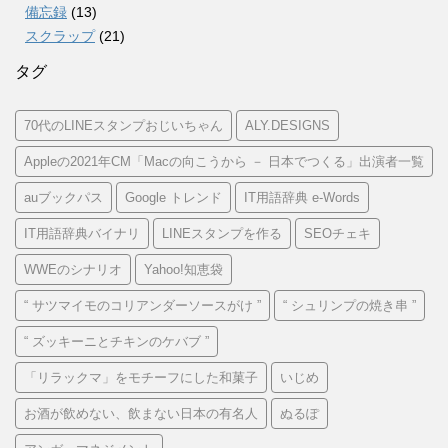
備忘録
(13)
スクラップ
(21)
タグ
70代のLINEスタンプおじいちゃん
ALY.DESIGNS
Appleの2021年CM「Macの向こうから － 日本でつくる」出演者一覧
auブックパス
Google トレンド
IT用語辞典 e-Words
IT用語辞典バイナリ
LINEスタンプを作る
SEOチェキ
WWEのシナリオ
Yahoo!知恵袋
“ サツマイモのコリアンダーソースがけ ”
“ シュリンプの焼き串 ”
“ ズッキーニとチキンのケバブ ”
「リラックマ」をモチーフにした和菓子
いじめ
お酒が飲めない、飲まない日本の有名人
ぬるぽ