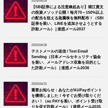
2025/04/28
【SBI証券による注意喚起あり】堀江貴文
の投資メソッド公開！毎月70～150%以上
の配当を狙える急騰株を無料配布！（SBI
証券を装い、LINEを追加させようとする
詐欺メール） | 迷惑メール2037
2025/04/28
テストメールの送信 / Test Email
Sending（日本メールセキュリティ協会
を装い、メールアドレス収集を目的とし
た詐欺メール） | 迷惑メール2036
2025/04/15
重要お知らせ：あなたがAUPayポイント
を獲得しました！今すぐお受け取りくだ
さい！（au PAYを装い、ポイント受け取
りを促す詐欺メール） | 迷惑メール2035