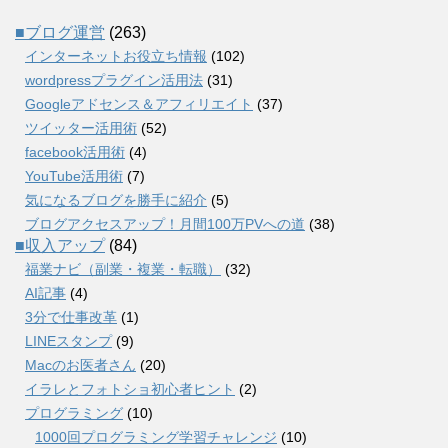
■ブログ運営
(263)
インターネットお役立ち情報
(102)
wordpressプラグイン活用法
(31)
Googleアドセンス＆アフィリエイト
(37)
ツイッター活用術
(52)
facebook活用術
(4)
YouTube活用術
(7)
気になるブログを勝手に紹介
(5)
ブログアクセスアップ！月間100万PVへの道
(38)
■収入アップ
(84)
福業ナビ（副業・複業・転職）
(32)
AI記事
(4)
3分で仕事改革
(1)
LINEスタンプ
(9)
Macのお医者さん
(20)
イラレとフォトショ初心者ヒント
(2)
プログラミング
(10)
1000回プログラミング学習チャレンジ
(10)