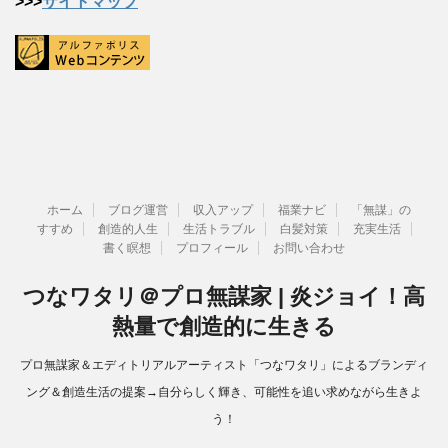
>>>
サイトマップ
ホーム
ブログ運営
収入アップ
福業ナビ
「無謀」の
すすめ
創造的人生
生活トラブル
白髪対策
充実生活
書く瞑想
プロフィール
お問い合わせ
つなワタリ＠プロ無謀家 | 炎ジョイ！高
熱量で創造的に生きる
プロ無謀家＆エディトリアルアーティスト「つなワタリ」によるブランディ
ング＆創造生活の提案→自分らしく輝き、可能性を追い求めながら生きよ
う！