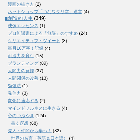
漫画の描き方
(2)
ネットショップ「つなワタリ堂」運営
(4)
■創造的人生
(349)
映像エッセンス
(1)
プロ無謀家による「無謀」のすすめ
(24)
クリエイティブ・ツイート
(8)
毎月10万字！記録
(4)
創造力を育む
(15)
ブランディング
(89)
人間力の発揮
(37)
人間関係の改善
(13)
勉強法
(1)
発信力
(3)
変化に適応する
(2)
マインドフルネスに生きる
(4)
心のつぶやき
(124)
書く瞑想
(68)
先人・仲間から学べ！
(82)
世界の名言（英語＆日本語）
(4)