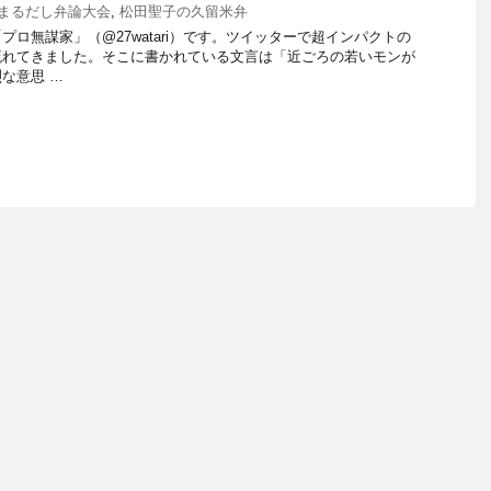
まるだし弁論大会
,
松田聖子の久留米弁
ロ無謀家」（@27watari）です。ツイッターで超インパクトの
れてきました。そこに書かれている文言は「近ごろの若いモンが
な意思 …