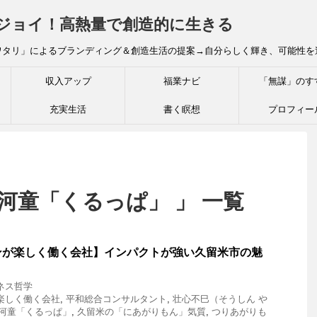
炎ジョイ！高熱量で創造的に生きる
ワタリ」によるブランディング＆創造生活の提案→自分らしく輝き、可能性を
収入アップ
福業ナビ
「無謀」のす
充実生活
書く瞑想
プロフィー
河童「くるっぱ」 」 一覧
ンが楽しく働く会社】インパクトが強い久留米市の魅
ネス哲学
゙楽しく働く会社
,
平和総合コンサルタント
,
壮心不巳（そうしん や
河童「くるっぱ」
,
久留米の「にあがりもん」気質
,
つりあがりも