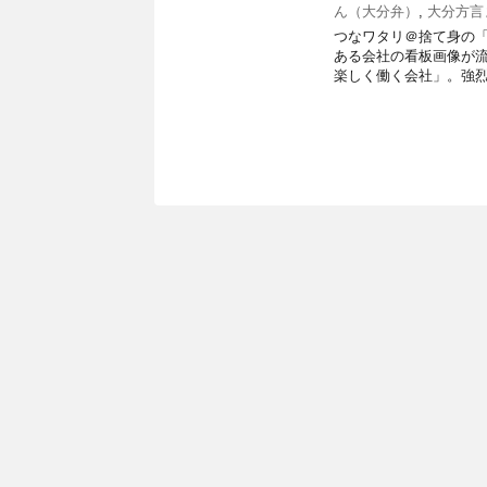
ん（大分弁）
,
大分方言
つなワタリ＠捨て身の「プ
ある会社の看板画像が流
楽しく働く会社」。強烈