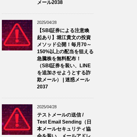
メール2038
2025/04/28
【SBI証券による注意喚
起あり】堀江貴文の投資
メソッド公開！毎月70～
150%以上の配当を狙える
急騰株を無料配布！
（SBI証券を装い、LINE
を追加させようとする詐
欺メール） | 迷惑メール
2037
2025/04/28
テストメールの送信 /
Test Email Sending（日
本メールセキュリティ協
会を装い、メールアドレ