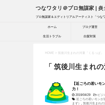
つなワタリ＠プロ無謀家 | 
プロ無謀家＆エディトリアルアーティスト「つな
ホーム
ブログ運営
生活トラブル
白髪対策
HOME
>
筑後川生まれの河童「くるっぱ」
「 筑後川生まれの
【近ごろの若いモ
力！
2019/04/29
-
ビジ
近ごろの若いモンか
まず）
,
筑後川生まれの