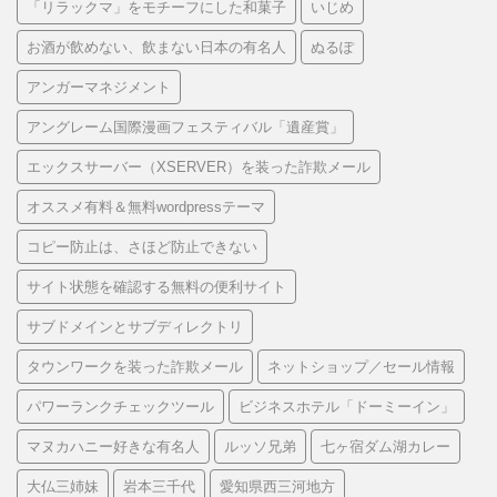
「リラックマ」をモチーフにした和菓子
いじめ
お酒が飲めない、飲まない日本の有名人
ぬるぽ
アンガーマネジメント
アングレーム国際漫画フェスティバル「遺産賞」
エックスサーバー（XSERVER）を装った詐欺メール
オススメ有料＆無料wordpressテーマ
コピー防止は、さほど防止できない
サイト状態を確認する無料の便利サイト
サブドメインとサブディレクトリ
タウンワークを装った詐欺メール
ネットショップ／セール情報
パワーランクチェックツール
ビジネスホテル「ドーミーイン」
マヌカハニー好きな有名人
ルッソ兄弟
七ヶ宿ダム湖カレー
大仏三姉妹
岩本三千代
愛知県西三河地方