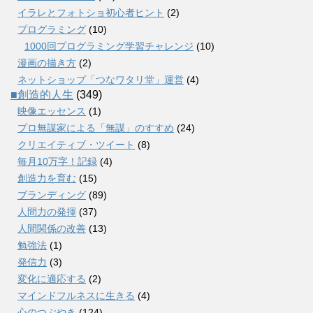
イラレとフォトショ初心者ヒント
(2)
プログラミング
(10)
1000回プログラミング学習チャレンジ
(10)
漫画の描き方
(2)
ネットショップ「つなワタリ堂」運営
(4)
■創造的人生
(349)
映像エッセンス
(1)
プロ無謀家による「無謀」のすすめ
(24)
クリエイティブ・ツイート
(8)
毎月10万字！記録
(4)
創造力を育む
(15)
ブランディング
(89)
人間力の発揮
(37)
人間関係の改善
(13)
勉強法
(1)
発信力
(3)
変化に適応する
(2)
マインドフルネスに生きる
(4)
心のつぶやき
(124)