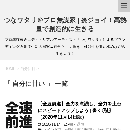
つなワタリ＠プロ無謀家 | 炎ジョイ！高熱
量で創造的に生きる
プロ無謀家＆エディトリアルアーティスト「つなワタリ」によるブラン
ディング＆創造生活の提案→自分らしく輝き、可能性を追い求めながら
生きよう！
HOME
>
自分に甘い
「 自分に甘い 」 一覧
【全速前進】全力を意識し、全力を土台
にスピードアップしよう | 書く瞑想
（2020年11月14日版）
2020/11/14
-
書く瞑想
マインドフル日記「書く瞑想」
,
締め切り効果
,