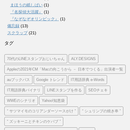
まほうの紙しばい
(1)
『名探偵大活躍』
(1)
『なぞなぞオリンピック』
(1)
備忘録
(13)
スクラップ
(21)
タグ
70代のLINEスタンプおじいちゃん
ALY.DESIGNS
Appleの2021年CM「Macの向こうから － 日本でつくる」出演者一覧
auブックパス
Google トレンド
IT用語辞典 e-Words
IT用語辞典バイナリ
LINEスタンプを作る
SEOチェキ
WWEのシナリオ
Yahoo!知恵袋
“ サツマイモのコリアンダーソースがけ ”
“ シュリンプの焼き串 ”
“ ズッキーニとチキンのケバブ ”