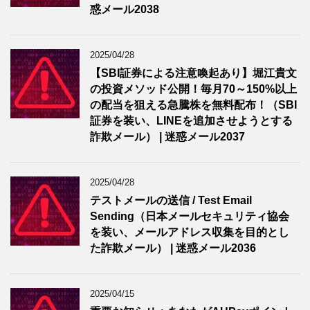
惑メール2038
2025/04/28
【SBI証券による注意喚起あり】堀江貴文
の投資メソッド公開！毎月70～150%以上
の配当を狙える急騰株を無料配布！（SBI
証券を装い、LINEを追加させようとする
詐欺メール） | 迷惑メール2037
2025/04/28
テストメールの送信 / Test Email
Sending（日本メールセキュリティ協会
を装い、メールアドレス収集を目的とし
た詐欺メール） | 迷惑メール2036
2025/04/15