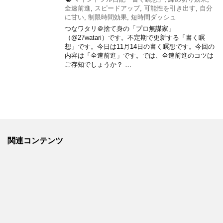
全速前進
,
スピードアップ
,
可能性を引き出す
,
自分
に甘い
,
制限時間効果
,
短時間ダッシュ
つなワタリ＠捨て身の「プロ無謀家」
（@27watari）です。不定期で更新する「書く瞑
想」です。今日は11月14日の書く瞑想です。今回の
内容は「全速前進」です。では、全速前進のコツは
ご存知でしょうか？ …
関連コンテンツ