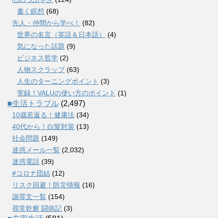
書く瞑想
(68)
先人・仲間から学べ！
(82)
世界の名言（英語＆日本語）
(4)
気になった話題
(9)
ビジネス哲学
(2)
人物スクラップ
(63)
人生のターニングポイント
(3)
実録！VALUの使い方のポイント
(1)
■生活トラブル
(2,497)
10歳若返る！健康法
(34)
40代から！白髪対策
(13)
社会問題
(149)
迷惑メール一覧
(2,032)
迷惑電話
(39)
#コロナ団結
(12)
リスク回避！防災情報
(16)
謝罪文一覧
(154)
尋常乾癬 闘病記
(3)