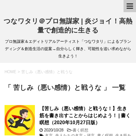
つなワタリ＠プロ無謀家 | 炎ジョイ！高熱
量で創造的に生きる
プロ無謀家＆エディトリアルアーティスト「つなワタリ」によるブラン
ディング＆創造生活の提案→自分らしく輝き、可能性を追い求めながら
生きよう！
HOME
>
苦しみ（悪い感情）と戦うな
「 苦しみ（悪い感情）と戦うな 」 一覧
【苦しみ（悪い感情）と戦うな！】生き
筋を書き出すことからはじめよう！ | 書く
瞑想（2020年10月27日版）
2020/10/28
-
書く瞑想
名言
,
先人たちの名言・箴言
,
書く瞑想
,
生き筋を