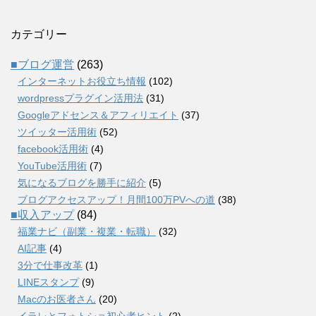
カテゴリー
■ブログ運営
(263)
インターネットお役立ち情報
(102)
wordpressプラグイン活用法
(31)
Googleアドセンス＆アフィリエイト
(37)
ツイッター活用術
(52)
facebook活用術
(4)
YouTube活用術
(7)
気になるブログを勝手に紹介
(5)
ブログアクセスアップ！月間100万PVへの道
(38)
■収入アップ
(84)
福業ナビ（副業・複業・転職）
(32)
AI記事
(4)
3分で仕事改革
(1)
LINEスタンプ
(9)
Macのお医者さん
(20)
イラレとフォトショ初心者ヒント
(2)