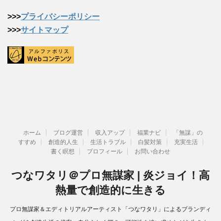
>>>
プライバシーポリシー
>>>
サイトマップ
ホーム
ブログ運営
収入アップ
福業ナビ
「無謀」の
すすめ
創造的人生
生活トラブル
白髪対策
充実生活
書く瞑想
プロフィール
お問い合わせ
つなワタリ＠プロ無謀家 | 炎ジョイ！高
熱量で創造的に生きる
プロ無謀家＆エディトリアルアーティスト「つなワタリ」によるブランディ