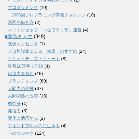
プログラミング
(10)
1000回プログラミング学習チャレンジ
(10)
漫画の描き方
(2)
ネットショップ「つなワタリ堂」運営
(4)
■創造的人生
(349)
映像エッセンス
(1)
プロ無謀家による「無謀」のすすめ
(24)
クリエイティブ・ツイート
(8)
毎月10万字！記録
(4)
創造力を育む
(15)
ブランディング
(89)
人間力の発揮
(37)
人間関係の改善
(13)
勉強法
(1)
発信力
(3)
変化に適応する
(2)
マインドフルネスに生きる
(4)
心のつぶやき
(124)