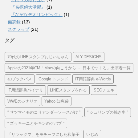
『名探偵大活躍』
(1)
『なぞなぞオリンピック』
(1)
備忘録
(13)
スクラップ
(21)
タグ
70代のLINEスタンプおじいちゃん
ALY.DESIGNS
Appleの2021年CM「Macの向こうから － 日本でつくる」出演者一覧
auブックパス
Google トレンド
IT用語辞典 e-Words
IT用語辞典バイナリ
LINEスタンプを作る
SEOチェキ
WWEのシナリオ
Yahoo!知恵袋
“ サツマイモのコリアンダーソースがけ ”
“ シュリンプの焼き串 ”
“ ズッキーニとチキンのケバブ ”
「リラックマ」をモチーフにした和菓子
いじめ