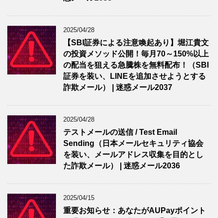
2025/04/28
【SBI証券による注意喚起あり】堀江貴文
の投資メソッド公開！毎月70～150%以上
の配当を狙える急騰株を無料配布！（SBI
証券を装い、LINEを追加させようとする
詐欺メール） | 迷惑メール2037
2025/04/28
テストメールの送信 / Test Email
Sending（日本メールセキュリティ協会
を装い、メールアドレス収集を目的とし
た詐欺メール） | 迷惑メール2036
2025/04/15
重要お知らせ：あなたがAUPayポイント