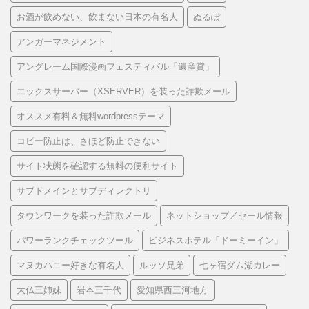
お酒が飲めない、飲まない日本の有名人
ぬるぽ
アンガーマネジメント
アングレーム国際漫画フェスティバル「遺産賞」
エックスサーバー（XSERVER）を装った詐欺メール
オススメ有料＆無料wordpressテーマ
コピー防止は、さほど防止できない
サイト状態を確認する無料の便利サイト
サブドメインとサブディレクトリ
タウンワークを装った詐欺メール
ネットショップ／セール情報
パワーランクチェックツール
ビジネスホテル「ドーミーイン」
マヌカハニー好きな有名人
ルッソ兄弟
七ヶ宿ダム湖カレー
大仏三姉妹
岩本三千代
愛知県西三河地方