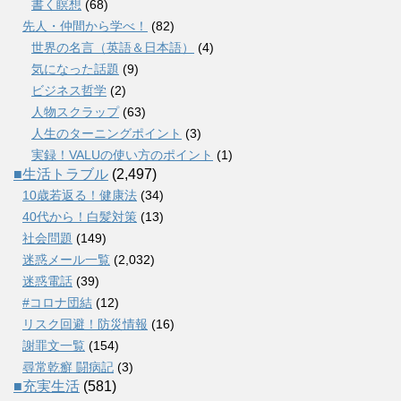
書く瞑想
(68)
先人・仲間から学べ！
(82)
世界の名言（英語＆日本語）
(4)
気になった話題
(9)
ビジネス哲学
(2)
人物スクラップ
(63)
人生のターニングポイント
(3)
実録！VALUの使い方のポイント
(1)
■生活トラブル
(2,497)
10歳若返る！健康法
(34)
40代から！白髪対策
(13)
社会問題
(149)
迷惑メール一覧
(2,032)
迷惑電話
(39)
#コロナ団結
(12)
リスク回避！防災情報
(16)
謝罪文一覧
(154)
尋常乾癬 闘病記
(3)
■充実生活
(581)