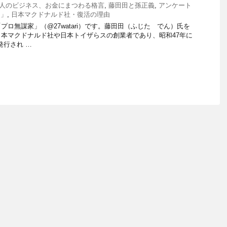
人のビジネス、お金にまつわる格言
,
藤田田と孫正義
,
アンケート
）」
,
日本マクドナルド社・復活の理由
ロ無謀家」（@27watari）です。藤田田（ふじた でん）氏を
本マクドナルド社や日本トイザらスの創業者であり、昭和47年に
発行され …