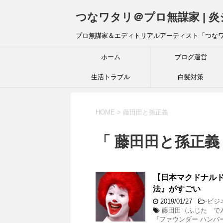
つなワタリ＠プロ無謀家 | 
プロ無謀家＆エディトリアルアーティスト「つな
ホーム
ブログ運営
生活トラブル
白髪対策
HOME
>
藤田田と孫正義
「 藤田田と孫正義 
【日本マクドナルド
法』がすごい
2019/01/27
-
ビジ
藤田田（ふじた で
『ファウンダー ハンバ