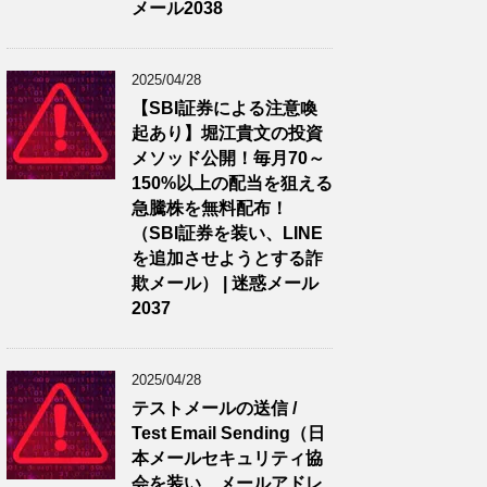
メール2038
2025/04/28
【SBI証券による注意喚
起あり】堀江貴文の投資
メソッド公開！毎月70～
150%以上の配当を狙える
急騰株を無料配布！
（SBI証券を装い、LINE
を追加させようとする詐
欺メール） | 迷惑メール
2037
2025/04/28
テストメールの送信 /
Test Email Sending（日
本メールセキュリティ協
会を装い、メールアドレ