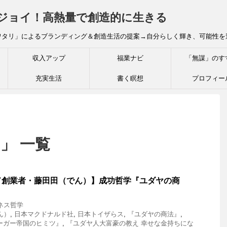
炎ジョイ！高熱量で創造的に生きる
ワタリ」によるブランディング＆創造生活の提案→自分らしく輝き、可能性を
収入アップ
福業ナビ
「無謀」のす
充実生活
書く瞑想
プロフィー
」 一覧
創業者・藤田田（でん）】成功哲学『ユダヤの商
ネス哲学
ん）
,
日本マクドナルド社
,
日本トイザらス
,
『ユダヤの商法』
,
ーガー帝国のヒミツ』
,
『ユダヤ人大富豪の教え 幸せな金持ちにな