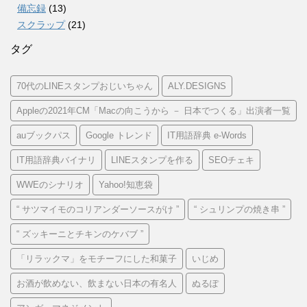
備忘録
(13)
スクラップ
(21)
タグ
70代のLINEスタンプおじいちゃん
ALY.DESIGNS
Appleの2021年CM「Macの向こうから － 日本でつくる」出演者一覧
auブックパス
Google トレンド
IT用語辞典 e-Words
IT用語辞典バイナリ
LINEスタンプを作る
SEOチェキ
WWEのシナリオ
Yahoo!知恵袋
“ サツマイモのコリアンダーソースがけ ”
“ シュリンプの焼き串 ”
“ ズッキーニとチキンのケバブ ”
「リラックマ」をモチーフにした和菓子
いじめ
お酒が飲めない、飲まない日本の有名人
ぬるぽ