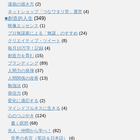
漫画の描き方
(2)
ネットショップ「つなワタリ堂」運営
(4)
■創造的人生
(349)
映像エッセンス
(1)
プロ無謀家による「無謀」のすすめ
(24)
クリエイティブ・ツイート
(8)
毎月10万字！記録
(4)
創造力を育む
(15)
ブランディング
(89)
人間力の発揮
(37)
人間関係の改善
(13)
勉強法
(1)
発信力
(3)
変化に適応する
(2)
マインドフルネスに生きる
(4)
心のつぶやき
(124)
書く瞑想
(68)
先人・仲間から学べ！
(82)
世界の名言（英語＆日本語）
(4)