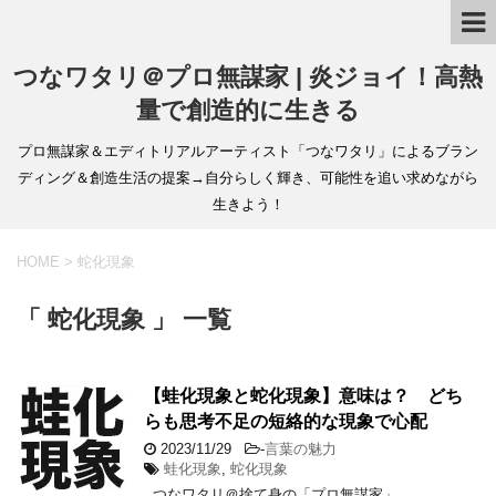
つなワタリ＠プロ無謀家 | 炎ジョイ！高熱
量で創造的に生きる
プロ無謀家＆エディトリアルアーティスト「つなワタリ」によるブラン
ディング＆創造生活の提案→自分らしく輝き、可能性を追い求めながら
生きよう！
HOME
>
蛇化現象
「 蛇化現象 」 一覧
【蛙化現象と蛇化現象】意味は？ どち
らも思考不足の短絡的な現象で心配
2023/11/29
-
言葉の魅力
蛙化現象
,
蛇化現象
つなワタリ＠捨て身の「プロ無謀家」