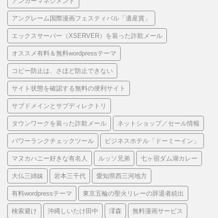
アンガーマネジメント
アングレーム国際漫画フェスティバル「遺産賞」
エックスサーバー（XSERVER）を装った詐欺メール
オススメ有料＆無料wordpressテーマ
コピー防止は、さほど防止できない
サイト状態を確認する無料の便利サイト
サブドメインとサブディレクトリ
タウンワークを装った詐欺メール
ネットショップ／セール情報
パワーランクチェックツール
ビジネスホテル「ドーミーイン」
マヌカハニー好きな有名人
ルッソ兄弟
七ヶ宿ダム湖カレー
大仏三姉妹
岩本三千代
愛知県西三河地方
有料wordpressテーマ
東京五輪の聖火リレーの辞退者続出
検索避け
沖縄しいたけ田中
澪森
無料漫画サービス