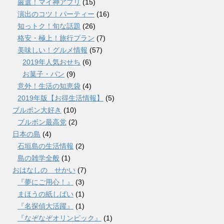
厳選！マイ神アプリ
(15)
演出のコツ！パーティー
(16)
知っトク！旬な話題
(26)
格安・極上！旅行プラン
(7)
美味しい！グルメ情報
(57)
2019年人気おせち
(6)
お菓子・パン
(9)
意外！生活の知恵袋
(4)
2019年版【お得生活情報】
(5)
ブルボン大好き
(10)
ブルボン最高党
(2)
日本の島
(4)
石垣島の生活情報
(2)
島の雑学全般
(1)
おはなしの せかい
(7)
『夢にご用心！』
(3)
まほうの紙しばい
(1)
『名探偵大活躍』
(1)
『なぞなぞオリンピック』
(1)