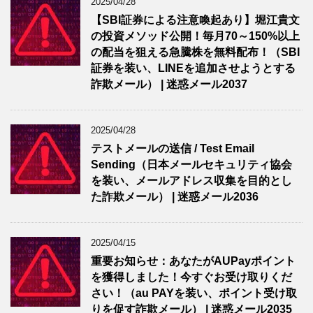
2025/04/28
【SBI証券による注意喚起あり】堀江貴文
の投資メソッド公開！毎月70～150%以上
の配当を狙える急騰株を無料配布！（SBI
証券を装い、LINEを追加させようとする
詐欺メール） | 迷惑メール2037
2025/04/28
テストメールの送信 / Test Email
Sending（日本メールセキュリティ協会
を装い、メールアドレス収集を目的とし
た詐欺メール） | 迷惑メール2036
2025/04/15
重要お知らせ：あなたがAUPayポイント
を獲得しました！今すぐお受け取りくだ
さい！（au PAYを装い、ポイント受け取
りを促す詐欺メール） | 迷惑メール2035