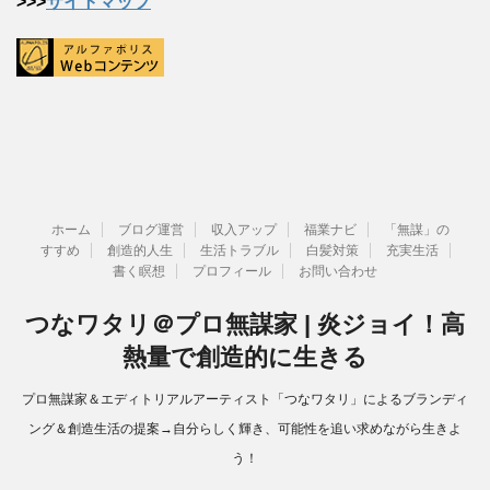
>>>
サイトマップ
ホーム
ブログ運営
収入アップ
福業ナビ
「無謀」の
すすめ
創造的人生
生活トラブル
白髪対策
充実生活
書く瞑想
プロフィール
お問い合わせ
つなワタリ＠プロ無謀家 | 炎ジョイ！高
熱量で創造的に生きる
プロ無謀家＆エディトリアルアーティスト「つなワタリ」によるブランディ
ング＆創造生活の提案→自分らしく輝き、可能性を追い求めながら生きよ
う！