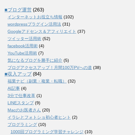
■ブログ運営
(263)
インターネットお役立ち情報
(102)
wordpressプラグイン活用法
(31)
Googleアドセンス＆アフィリエイト
(37)
ツイッター活用術
(52)
facebook活用術
(4)
YouTube活用術
(7)
気になるブログを勝手に紹介
(5)
ブログアクセスアップ！月間100万PVへの道
(38)
■収入アップ
(84)
福業ナビ（副業・複業・転職）
(32)
AI記事
(4)
3分で仕事改革
(1)
LINEスタンプ
(9)
Macのお医者さん
(20)
イラレとフォトショ初心者ヒント
(2)
プログラミング
(10)
1000回プログラミング学習チャレンジ
(10)