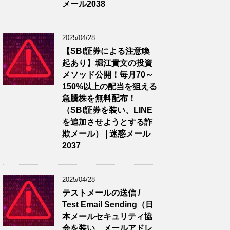
メール2038
2025/04/28
【SBI証券による注意喚
起あり】堀江貴文の投資
メソッド公開！毎月70～
150%以上の配当を狙える
急騰株を無料配布！
（SBI証券を装い、LINE
を追加させようとする詐
欺メール） | 迷惑メール
2037
2025/04/28
テストメールの送信 /
Test Email Sending（日
本メールセキュリティ協
会を装い、メールアドレ