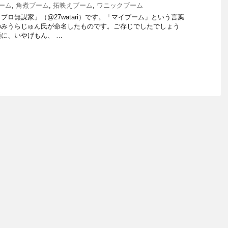
ーム
,
角煮ブーム
,
拓映えブーム
,
ワニックブーム
ロ無謀家」（@27watari）です。「マイブーム」という言葉
のみうらじゅん氏が命名したものです。ご存じでしたでしょう
に、いやげもん、 …