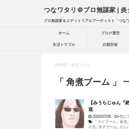
つなワタリ＠プロ無謀家 | 
プロ無謀家＆エディトリアルアーティスト「つな
ホーム
ブログ運営
生活トラブル
白髪対策
HOME
>
角煮ブーム
「 角煮ブーム 」 
【みうらじゅん『
送
2020/07/05
-
気に
「マイブーム」命名
り方
,
冷マブーム
,
カニ