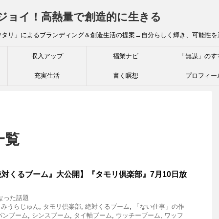
炎ジョイ！高熱量で創造的に生きる
ワタリ」によるブランディング＆創造生活の提案→自分らしく輝き、可能性を
収入アップ
福業ナビ
「無謀」のす
充実生活
書く瞑想
プロフィー
一覧
絶対くるブーム』大公開】『タモリ倶楽部』7月10日放
なった話題
,
みうらじゅん
,
タモリ倶楽部
,
絶対くるブーム
,
「ない仕事」の作
パンブーム
,
シンスブーム
,
タイ軸ブーム
,
ウッチーブーム
,
ワッフ