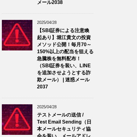
メール2038
2025/04/28
【SBI証券による注意喚
起あり】堀江貴文の投資
メソッド公開！毎月70～
150%以上の配当を狙える
急騰株を無料配布！
（SBI証券を装い、LINE
を追加させようとする詐
欺メール） | 迷惑メール
2037
2025/04/28
テストメールの送信 /
Test Email Sending（日
本メールセキュリティ協
会を装い、メールアドレ