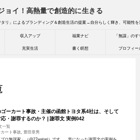
炎ジョイ！高熱量で創造的に生きる
ワタリ」によるブランディング＆創造生活の提案→自分らしく輝き、可能性を
収入アップ
福業ナビ
「無謀」のす
充実生活
書く瞑想
プロフィー
覧
沼のゴーカート事故・主催の函館トヨタ系4社は、そして
・謝罪するのか？ | 謝罪文 実例042
文一覧
ーカート事故
,
豊田章男
ロ無謀家」（@27watari）です。 気になった謝罪文の実例を