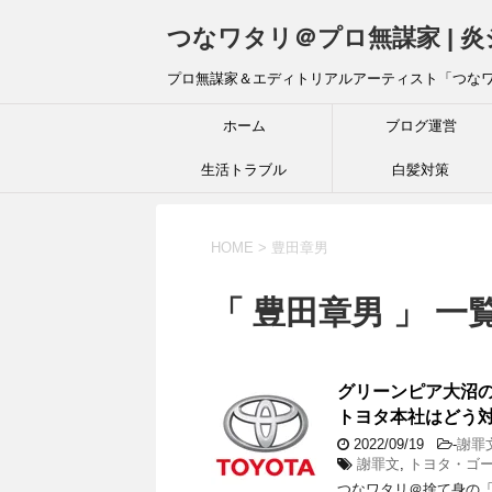
つなワタリ＠プロ無謀家 | 
プロ無謀家＆エディトリアルアーティスト「つな
ホーム
ブログ運営
生活トラブル
白髪対策
HOME
>
豊田章男
「 豊田章男 」 一
グリーンピア大
トヨタ本社はどう対応
2022/09/19
-
謝罪
謝罪文
,
トヨタ・ゴ
つなワタリ＠捨て身の「プ