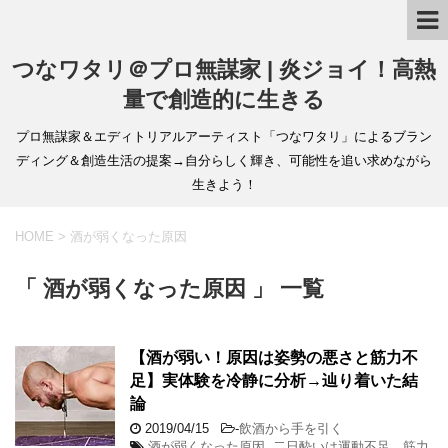
つなワタリ＠プロ無謀家 | 炎ジョイ！高熱
量で創造的に生きる
プロ無謀家＆エディトリアルアーティスト「つなワタリ」によるブラン
ディング＆創造生活の提案→自分らしく輝き、可能性を追い求めながら
生きよう！
HOME
>
酒が弱くなった原因
「 酒が弱くなった原因 」 一覧
【酒が弱い！原因は姿勢の悪さと筋力不
足】実体験を冷静に分析→辿り着いた結
論
2019/04/15
-
飲酒から手を引く
酒が弱くなった原因
,
二日酔いは運動不足、筋力