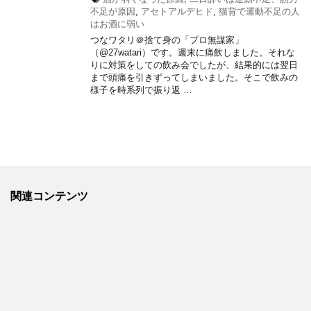
不足が原因
,
アセトアルデヒド
,
猫背で運動不足の人
はお酒に弱い
つなワタリ＠捨て身の「プロ無謀家」
（@27watari）です。週末に痛飲しました。それな
りに対策をしての飲み会でしたが、結果的には翌日
まで頭痛を引きずってしまいました。そこで飲みの
様子を時系列で振り返 …
関連コンテンツ