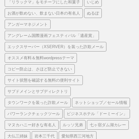
「リラックマ」をモチーフにした和菓子
いじめ
お酒が飲めない、飲まない日本の有名人
ぬるぽ
アンガーマネジメント
アングレーム国際漫画フェスティバル「遺産賞」
エックスサーバー（XSERVER）を装った詐欺メール
オススメ有料＆無料wordpressテーマ
コピー防止は、さほど防止できない
サイト状態を確認する無料の便利サイト
サブドメインとサブディレクトリ
タウンワークを装った詐欺メール
ネットショップ／セール情報
パワーランクチェックツール
ビジネスホテル「ドーミーイン」
マヌカハニー好きな有名人
ルッソ兄弟
七ヶ宿ダム湖カレー
大仏三姉妹
岩本三千代
愛知県西三河地方