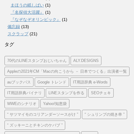
まほうの紙しばい
(1)
『名探偵大活躍』
(1)
『なぞなぞオリンピック』
(1)
備忘録
(13)
スクラップ
(21)
タグ
70代のLINEスタンプおじいちゃん
ALY.DESIGNS
Appleの2021年CM「Macの向こうから － 日本でつくる」出演者一覧
auブックパス
Google トレンド
IT用語辞典 e-Words
IT用語辞典バイナリ
LINEスタンプを作る
SEOチェキ
WWEのシナリオ
Yahoo!知恵袋
“ サツマイモのコリアンダーソースがけ ”
“ シュリンプの焼き串 ”
“ ズッキーニとチキンのケバブ ”