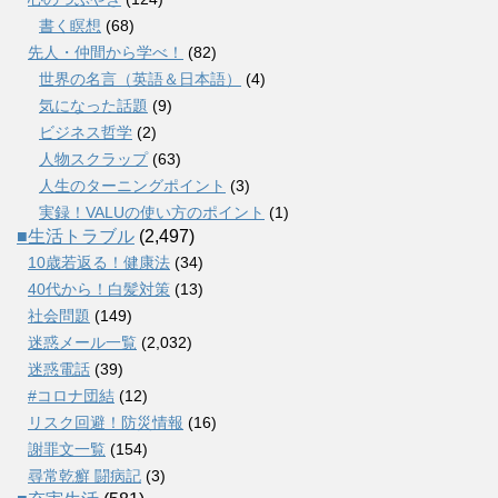
書く瞑想
(68)
先人・仲間から学べ！
(82)
世界の名言（英語＆日本語）
(4)
気になった話題
(9)
ビジネス哲学
(2)
人物スクラップ
(63)
人生のターニングポイント
(3)
実録！VALUの使い方のポイント
(1)
■生活トラブル
(2,497)
10歳若返る！健康法
(34)
40代から！白髪対策
(13)
社会問題
(149)
迷惑メール一覧
(2,032)
迷惑電話
(39)
#コロナ団結
(12)
リスク回避！防災情報
(16)
謝罪文一覧
(154)
尋常乾癬 闘病記
(3)