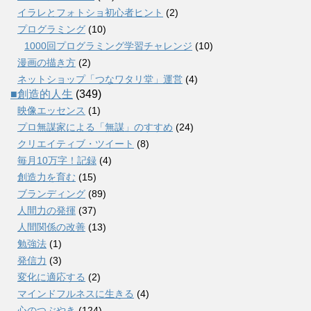
イラレとフォトショ初心者ヒント
(2)
プログラミング
(10)
1000回プログラミング学習チャレンジ
(10)
漫画の描き方
(2)
ネットショップ「つなワタリ堂」運営
(4)
■創造的人生
(349)
映像エッセンス
(1)
プロ無謀家による「無謀」のすすめ
(24)
クリエイティブ・ツイート
(8)
毎月10万字！記録
(4)
創造力を育む
(15)
ブランディング
(89)
人間力の発揮
(37)
人間関係の改善
(13)
勉強法
(1)
発信力
(3)
変化に適応する
(2)
マインドフルネスに生きる
(4)
心のつぶやき
(124)