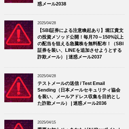
惑メール2038
2025/04/28
【SBI証券による注意喚起あり】堀江貴文
の投資メソッド公開！毎月70～150%以上
の配当を狙える急騰株を無料配布！（SBI
証券を装い、LINEを追加させようとする
詐欺メール） | 迷惑メール2037
2025/04/28
テストメールの送信 / Test Email
Sending（日本メールセキュリティ協会
を装い、メールアドレス収集を目的とし
た詐欺メール） | 迷惑メール2036
2025/04/15