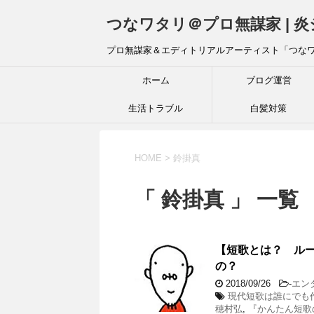
つなワタリ＠プロ無謀家 | 
プロ無謀家＆エディトリアルアーティスト「つな
ホーム
ブログ運営
生活トラブル
白髪対策
HOME
>
鈴掛真
「 鈴掛真 」 一覧
【短歌とは？ ル
の？
2018/09/26
-
エン
現代短歌は誰にでも
穂村弘
,
『かんたん短歌