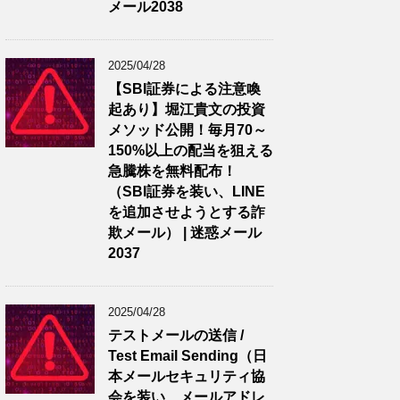
メール2038
2025/04/28
【SBI証券による注意喚
起あり】堀江貴文の投資
メソッド公開！毎月70～
150%以上の配当を狙える
急騰株を無料配布！
（SBI証券を装い、LINE
を追加させようとする詐
欺メール） | 迷惑メール
2037
2025/04/28
テストメールの送信 /
Test Email Sending（日
本メールセキュリティ協
会を装い、メールアドレ