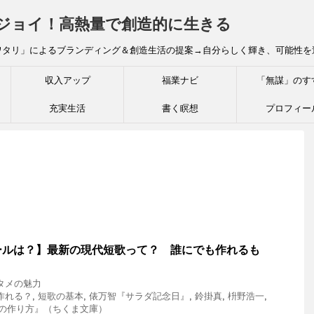
炎ジョイ！高熱量で創造的に生きる
ワタリ」によるブランディング＆創造生活の提案→自分らしく輝き、可能性を
収入アップ
福業ナビ
「無謀」のす
充実生活
書く瞑想
プロフィー
ールは？】最新の現代短歌って？ 誰にでも作れるも
タメの魅力
作れる？
,
短歌の基本
,
俵万智『サラダ記念日』
,
鈴掛真
,
枡野浩一
,
の作り方』（ちくま文庫）