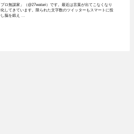
ロ無謀家」（@27watari）です。最近は言葉が出てこなくなり
劣化してきています。限られた文字数のツイッターもスマートに投
し脳を鍛え …