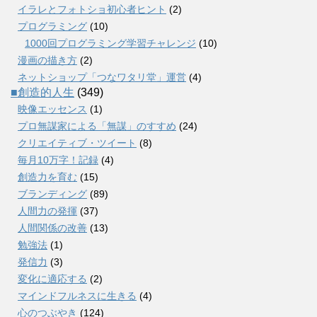
イラレとフォトショ初心者ヒント
(2)
プログラミング
(10)
1000回プログラミング学習チャレンジ
(10)
漫画の描き方
(2)
ネットショップ「つなワタリ堂」運営
(4)
■創造的人生
(349)
映像エッセンス
(1)
プロ無謀家による「無謀」のすすめ
(24)
クリエイティブ・ツイート
(8)
毎月10万字！記録
(4)
創造力を育む
(15)
ブランディング
(89)
人間力の発揮
(37)
人間関係の改善
(13)
勉強法
(1)
発信力
(3)
変化に適応する
(2)
マインドフルネスに生きる
(4)
心のつぶやき
(124)