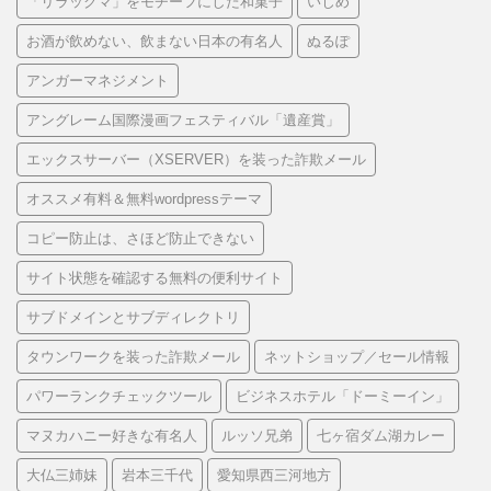
「リラックマ」をモチーフにした和菓子
いじめ
お酒が飲めない、飲まない日本の有名人
ぬるぽ
アンガーマネジメント
アングレーム国際漫画フェスティバル「遺産賞」
エックスサーバー（XSERVER）を装った詐欺メール
オススメ有料＆無料wordpressテーマ
コピー防止は、さほど防止できない
サイト状態を確認する無料の便利サイト
サブドメインとサブディレクトリ
タウンワークを装った詐欺メール
ネットショップ／セール情報
パワーランクチェックツール
ビジネスホテル「ドーミーイン」
マヌカハニー好きな有名人
ルッソ兄弟
七ヶ宿ダム湖カレー
大仏三姉妹
岩本三千代
愛知県西三河地方