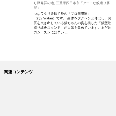
り豚発祥の地
,
三重県四日市市「アートな蚊遣り豚
展」
つなワタリ＠捨て身の「プロ無謀家」
（@27watari）です。 身体をググ〜ンと伸ばし、お
尻を突き出している猫ちゃんの姿を模した「猫型蚊
取り線香スタンド」が人気を集めています。まだ蚊
のシーズンには早い …
関連コンテンツ