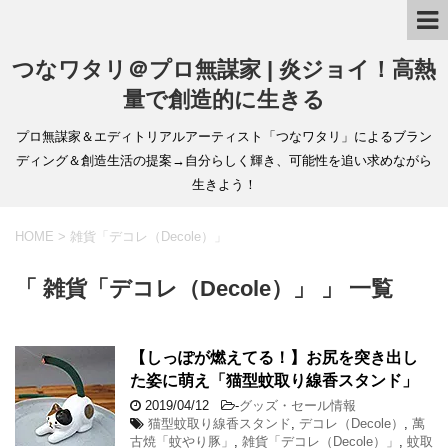
つなワタリ＠プロ無謀家 | 炎ジョイ！高熱
量で創造的に生きる
プロ無謀家＆エディトリアルアーティスト「つなワタリ」によるブラン
ディング＆創造生活の提案→自分らしく輝き、可能性を追い求めながら
生きよう！
HOME
>
雑貨「デコレ（Decole）」
「 雑貨「デコレ（Decole）」 」 一覧
【しっぽが燃えてる！】お尻を突き出し
た姿に萌え「猫型蚊取り線香スタンド」
2019/04/12
-
グッズ・セール情報
猫型蚊取り線香スタンド
,
デコレ（Decole）
,
萬
古焼「蚊やり豚」
,
雑貨「デコレ（Decole）」
,
蚊取