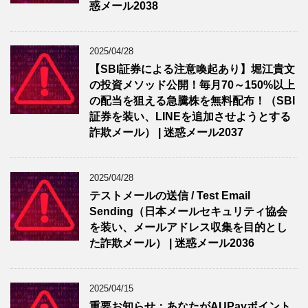
惑メール2038
2025/04/28
【SBI証券による注意喚起あり】堀江貴文
の投資メソッド公開！毎月70～150%以上
の配当を狙える急騰株を無料配布！（SBI
証券を装い、LINEを追加させようとする
詐欺メール） | 迷惑メール2037
2025/04/28
テストメールの送信 / Test Email
Sending（日本メールセキュリティ協会
を装い、メールアドレス収集を目的とし
た詐欺メール） | 迷惑メール2036
2025/04/15
重要お知らせ：あなたがAUPayポイント