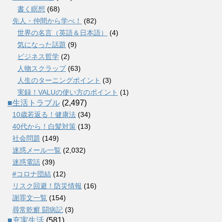
書く瞑想
(68)
先人・仲間から学べ！
(82)
世界の名言（英語＆日本語）
(4)
気になった話題
(9)
ビジネス哲学
(2)
人物スクラップ
(63)
人生のターニングポイント
(3)
実録！VALUの使い方のポイント
(1)
■生活トラブル
(2,497)
10歳若返る！健康法
(34)
40代から！白髪対策
(13)
社会問題
(149)
迷惑メール一覧
(2,032)
迷惑電話
(39)
#コロナ団結
(12)
リスク回避！防災情報
(16)
謝罪文一覧
(154)
尋常乾癬 闘病記
(3)
■充実生活
(581)