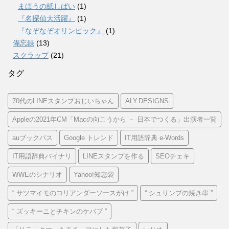
まほうの紙しばい
(1)
『名探偵大活躍』
(1)
『なぞなぞオリンピック』
(1)
備忘録
(13)
スクラップ
(21)
タグ
70代のLINEスタンプおじいちゃん
ALY.DESIGNS
Appleの2021年CM「Macの向こうから － 日本でつくる」出演者一覧
auブックパス
Google トレンド
IT用語辞典 e-Words
IT用語辞典バイナリ
LINEスタンプを作る
SEOチェキ
WWEのシナリオ
Yahoo!知恵袋
“ サツマイモのコリアンダーソースがけ ”
“ シュリンプの焼き串 ”
“ ズッキーニとチキンのケバブ ”