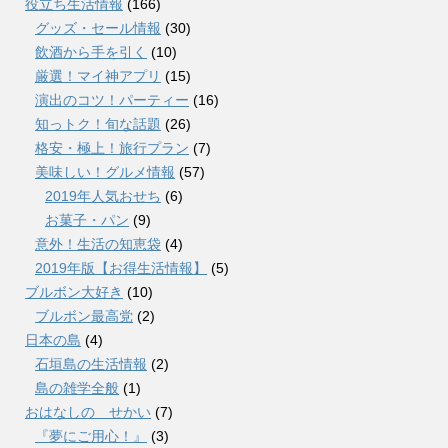
役立ち生活情報
(166)
グッズ・セール情報
(30)
飲酒から手を引く
(10)
厳選！マイ神アプリ
(15)
演出のコツ！パーティー
(16)
知っトク！旬な話題
(26)
格安・極上！旅行プラン
(7)
美味しい！グルメ情報
(57)
2019年人気おせち
(6)
お菓子・パン
(9)
意外！生活の知恵袋
(4)
2019年版【お得生活情報】
(5)
ブルボン大好き
(10)
ブルボン最高党
(2)
日本の島
(4)
石垣島の生活情報
(2)
島の雑学全般
(1)
おはなしの せかい
(7)
『夢にご用心！』
(3)