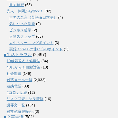
書く瞑想
(68)
先人・仲間から学べ！
(82)
世界の名言（英語＆日本語）
(4)
気になった話題
(9)
ビジネス哲学
(2)
人物スクラップ
(63)
人生のターニングポイント
(3)
実録！VALUの使い方のポイント
(1)
■生活トラブル
(2,497)
10歳若返る！健康法
(34)
40代から！白髪対策
(13)
社会問題
(149)
迷惑メール一覧
(2,032)
迷惑電話
(39)
#コロナ団結
(12)
リスク回避！防災情報
(16)
謝罪文一覧
(154)
尋常乾癬 闘病記
(3)
■充実生活
(581)