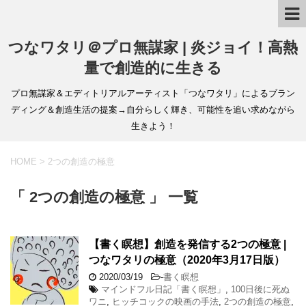
つなワタリ＠プロ無謀家 | 炎ジョイ！高熱
量で創造的に生きる
プロ無謀家＆エディトリアルアーティスト「つなワタリ」によるブラン
ディング＆創造生活の提案→自分らしく輝き、可能性を追い求めながら
生きよう！
HOME
>
2つの創造の極意
「 2つの創造の極意 」 一覧
【書く瞑想】創造を発信する2つの極意 |
つなワタリの極意（2020年3月17日版）
2020/03/19
-
書く瞑想
マインドフル日記「書く瞑想」
,
100日後に死ぬ
ワニ
,
ヒッチコックの映画の手法
,
2つの創造の極意
,