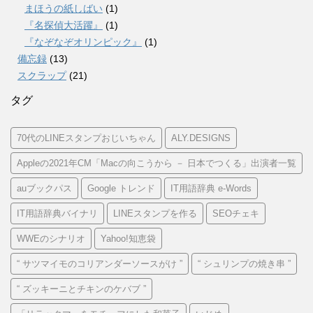
まほうの紙しばい
(1)
『名探偵大活躍』
(1)
『なぞなぞオリンピック』
(1)
備忘録
(13)
スクラップ
(21)
タグ
70代のLINEスタンプおじいちゃん
ALY.DESIGNS
Appleの2021年CM「Macの向こうから － 日本でつくる」出演者一覧
auブックパス
Google トレンド
IT用語辞典 e-Words
IT用語辞典バイナリ
LINEスタンプを作る
SEOチェキ
WWEのシナリオ
Yahoo!知恵袋
“ サツマイモのコリアンダーソースがけ ”
“ シュリンプの焼き串 ”
“ ズッキーニとチキンのケバブ ”