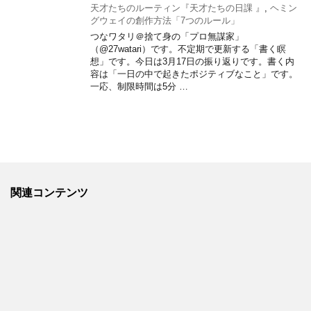
天才たちのルーティン『天才たちの日課 』
,
ヘミン
グウェイの創作方法「7つのルール」
つなワタリ＠捨て身の「プロ無謀家」
（@27watari）です。不定期で更新する「書く瞑
想」です。今日は3月17日の振り返りです。書く内
容は「一日の中で起きたポジティブなこと」です。
一応、制限時間は5分 …
関連コンテンツ