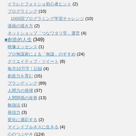
イラレとフォトショ初心者ヒント
(2)
プログラミング
(10)
1000回プログラミング学習チャレンジ
(10)
漫画の描き方
(2)
ネットショップ「つなワタリ堂」運営
(4)
■創造的人生
(349)
映像エッセンス
(1)
プロ無謀家による「無謀」のすすめ
(24)
クリエイティブ・ツイート
(8)
毎月10万字！記録
(4)
創造力を育む
(15)
ブランディング
(89)
人間力の発揮
(37)
人間関係の改善
(13)
勉強法
(1)
発信力
(3)
変化に適応する
(2)
マインドフルネスに生きる
(4)
心のつぶやき
(124)