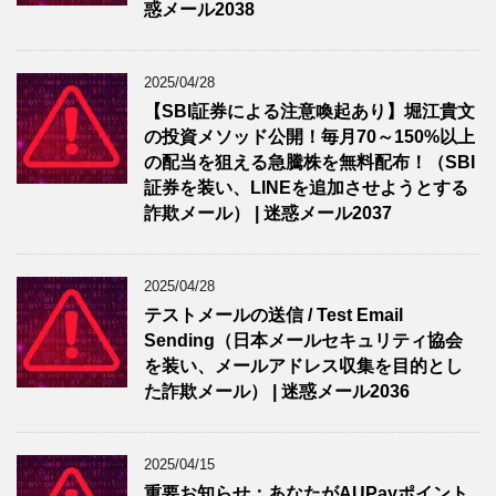
惑メール2038
2025/04/28
【SBI証券による注意喚起あり】堀江貴文
の投資メソッド公開！毎月70～150%以上
の配当を狙える急騰株を無料配布！（SBI
証券を装い、LINEを追加させようとする
詐欺メール） | 迷惑メール2037
2025/04/28
テストメールの送信 / Test Email
Sending（日本メールセキュリティ協会
を装い、メールアドレス収集を目的とし
た詐欺メール） | 迷惑メール2036
2025/04/15
重要お知らせ：あなたがAUPayポイント