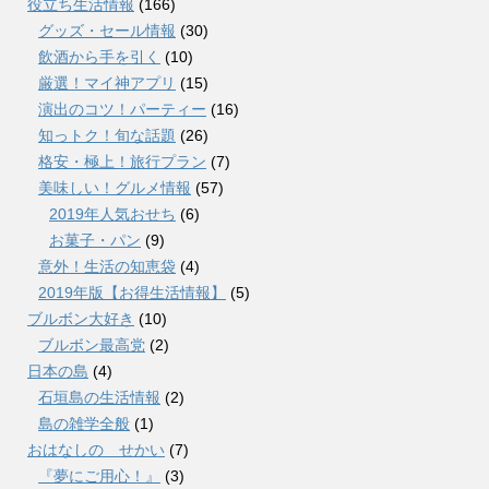
役立ち生活情報
(166)
グッズ・セール情報
(30)
飲酒から手を引く
(10)
厳選！マイ神アプリ
(15)
演出のコツ！パーティー
(16)
知っトク！旬な話題
(26)
格安・極上！旅行プラン
(7)
美味しい！グルメ情報
(57)
2019年人気おせち
(6)
お菓子・パン
(9)
意外！生活の知恵袋
(4)
2019年版【お得生活情報】
(5)
ブルボン大好き
(10)
ブルボン最高党
(2)
日本の島
(4)
石垣島の生活情報
(2)
島の雑学全般
(1)
おはなしの せかい
(7)
『夢にご用心！』
(3)