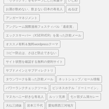
「リラックマ」をモチーフにした和菓子
いじめ
お酒が飲めない、飲まない日本の有名人
ぬるぽ
アンガーマネジメント
アングレーム国際漫画フェスティバル「遺産賞」
エックスサーバー（XSERVER）を装った詐欺メール
オススメ有料＆無料wordpressテーマ
コピー防止は、さほど防止できない
サイト状態を確認する無料の便利サイト
サブドメインとサブディレクトリ
タウンワークを装った詐欺メール
ネットショップ／セール情報
パワーランクチェックツール
ビジネスホテル「ドーミーイン」
マヌカハニー好きな有名人
ルッソ兄弟
七ヶ宿ダム湖カレー
大仏三姉妹
岩本三千代
愛知県西三河地方