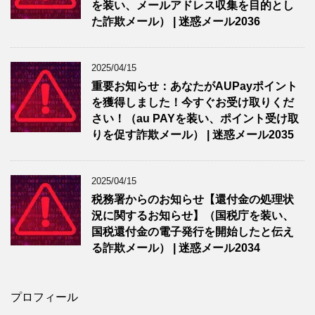
を装い、メールアドレス収集を目的とし
た詐欺メール） | 迷惑メール2036
2025/04/15
重要お知らせ：あなたがAUPayポイント
を獲得しました！今すぐお受け取りくだ
さい！（au PAYを装い、ポイント受け取
りを促す詐欺メール） | 迷惑メール2035
2025/04/15
税務署からのお知らせ【還付金の処理状
況に関するお知らせ】（国税庁を装い、
国税還付金の電子発行を開始したと伝え
る詐欺メール） | 迷惑メール2034
プロフィール