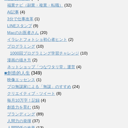
福業ナビ（副業・複業・転職）
(32)
AI記事
(4)
3分で仕事改革
(1)
LINEスタンプ
(9)
Macのお医者さん
(20)
イラレとフォトショ初心者ヒント
(2)
プログラミング
(10)
1000回プログラミング学習チャレンジ
(10)
漫画の描き方
(2)
ネットショップ「つなワタリ堂」運営
(4)
■創造的人生
(349)
映像エッセンス
(1)
プロ無謀家による「無謀」のすすめ
(24)
クリエイティブ・ツイート
(8)
毎月10万字！記録
(4)
創造力を育む
(15)
ブランディング
(89)
人間力の発揮
(37)
人間関係の改善
(13)