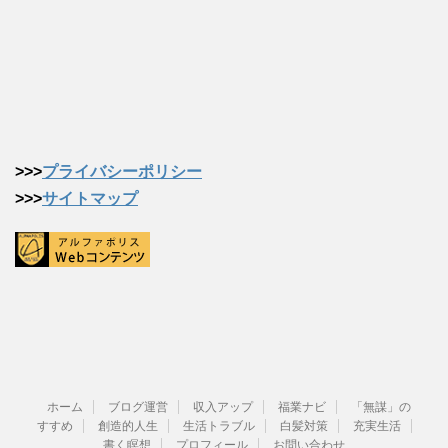
>>>
プライバシーポリシー
>>>
サイトマップ
ホーム
ブログ運営
収入アップ
福業ナビ
「無謀」の
すすめ
創造的人生
生活トラブル
白髪対策
充実生活
書く瞑想
プロフィール
お問い合わせ