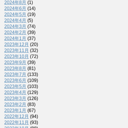
2024年8月
(1)
2024年6月
(14)
2024年5月
(19)
2024年4月
(5)
2024年3月
(74)
2024年2月
(39)
2024年1月
(37)
2023年12月
(20)
2023年11月
(32)
2023年10月
(72)
2023年9月
(39)
2023年8月
(81)
2023年7月
(133)
2023年6月
(109)
2023年5月
(103)
2023年4月
(129)
2023年3月
(126)
2023年2月
(83)
2023年1月
(67)
2022年12月
(94)
2022年11月
(93)