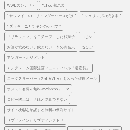
WWEのシナリオ
Yahoo!知恵袋
“ サツマイモのコリアンダーソースがけ ”
“ シュリンプの焼き串 ”
“ ズッキーニとチキンのケバブ ”
「リラックマ」をモチーフにした和菓子
いじめ
お酒が飲めない、飲まない日本の有名人
ぬるぽ
アンガーマネジメント
アングレーム国際漫画フェスティバル「遺産賞」
エックスサーバー（XSERVER）を装った詐欺メール
オススメ有料＆無料wordpressテーマ
コピー防止は、さほど防止できない
サイト状態を確認する無料の便利サイト
サブドメインとサブディレクトリ