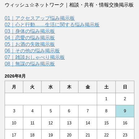
ウィッシュ☆ネットワーク｜相談・共有・情報交換掲示板
01｜アクセスアップ悩み掲示板
02｜心と行動……生活に関する悩み掲示板
03｜身体の悩み掲示板
04｜恋愛の悩み掲示板
05｜お酒の失敗掲示板
06｜その他の悩み掲示板
07｜雑談おしゃべり掲示板
08｜無謀の悩み掲示板
2026年8月
月
火
水
木
金
土
日
1
2
3
4
5
6
7
8
9
10
11
12
13
14
15
16
17
18
19
20
21
22
23