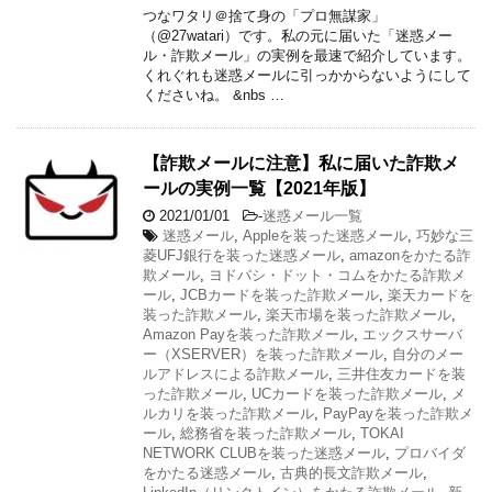
つなワタリ＠捨て身の「プロ無謀家」
（@27watari）です。私の元に届いた「迷惑メー
ル・詐欺メール」の実例を最速で紹介しています。
くれぐれも迷惑メールに引っかからないようにして
くださいね。 &nbs …
【詐欺メールに注意】私に届いた詐欺メ
ールの実例一覧【2021年版】
2021/01/01
-
迷惑メール一覧
迷惑メール
,
Appleを装った迷惑メール
,
巧妙な三
菱UFJ銀行を装った迷惑メール
,
amazonをかたる詐
欺メール
,
ヨドバシ・ドット・コムをかたる詐欺メ
ール
,
JCBカードを装った詐欺メール
,
楽天カードを
装った詐欺メール
,
楽天市場を装った詐欺メール
,
Amazon Payを装った詐欺メール
,
エックスサーバ
ー（XSERVER）を装った詐欺メール
,
自分のメー
ルアドレスによる詐欺メール
,
三井住友カードを装
った詐欺メール
,
UCカードを装った詐欺メール
,
メ
ルカリを装った詐欺メール
,
PayPayを装った詐欺メ
ール
,
総務省を装った詐欺メール
,
TOKAI
NETWORK CLUBを装った迷惑メール
,
プロバイダ
をかたる迷惑メール
,
古典的長文詐欺メール
,