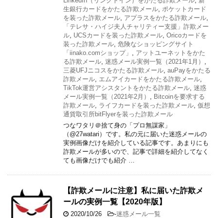
LinkedIn（リンクトイン）をかたる詐欺メール
,
新
生銀行カードをかたる詐欺メール
,
ポケットカード
を装った詐欺メール
,
アプラスをかたる詐欺メール
,
「テレサ・ハイジ夫人チャリティー支援」詐欺メー
ル
,
UCSカードを装った詐欺メール
,
Oricoカードを
装った詐欺メール
,
危険なショッピングサイト
「iinako.comショップ」
,
アットユーネットをかた
る詐欺メール
,
迷惑メール実例一覧（2021年1月）
,
三菱UFJニコスをかたる詐欺メール
,
auPayをかたる
詐欺メール
,
エムアイカードをかたる詐欺メール
,
TikTok運営アシスタントをかたる詐欺メール
,
迷惑
メール実例一覧（2021年2月）
,
Bitcoinを要求する
詐欺メール
,
ライフカードを装った詐欺メール
,
仮想
通貨取引所bitFlyerを装った詐欺メール
つなワタリ＠捨て身の「プロ無謀家」
（@27watari）です。私の元に届いた迷惑メールの
実例画像だけを紹介している記事です。あまりにも
詐欺メールが多いので、記事で詳細を紹介してなく
ても画像だけでも紹介 …
【詐欺メールに注意】私に届いた詐欺メ
ールの実例一覧【2020年版】
2020/10/26
-
迷惑メール一覧