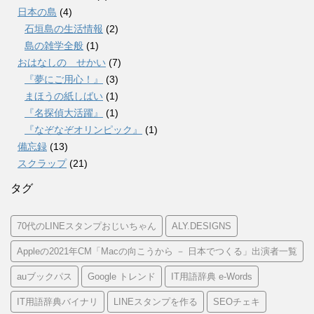
日本の島
(4)
石垣島の生活情報
(2)
島の雑学全般
(1)
おはなしの せかい
(7)
『夢にご用心！』
(3)
まほうの紙しばい
(1)
『名探偵大活躍』
(1)
『なぞなぞオリンピック』
(1)
備忘録
(13)
スクラップ
(21)
タグ
70代のLINEスタンプおじいちゃん
ALY.DESIGNS
Appleの2021年CM「Macの向こうから － 日本でつくる」出演者一覧
auブックパス
Google トレンド
IT用語辞典 e-Words
IT用語辞典バイナリ
LINEスタンプを作る
SEOチェキ