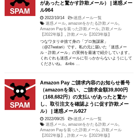
があったと驚かす詐欺メール） | 迷惑メー
ル964
2022/10/14
-
迷惑メール一覧
迷惑メール
,
amazonをかたる詐欺メール
,
Amazon Payを装った詐欺メール
,
詐欺メール
【2022年版】
,
詐欺メール【2023年版】
つなワタリ＠捨て身の「プロ無謀家」
（@27watari）です。私の元に届いた「迷惑メー
ル・詐欺メール」の実例を最速で紹介しています。
くれぐれも迷惑メールに引っかからないようにして
くださいね。 &nbs …
Amazon Pay ご請求内容のお知らせ番号
（amazonを装い、ご請求金額39,800円
（168,682円）の支払いがあったと驚か
し、取引注文を確認ように促す詐欺メー
ル） | 迷惑メール927
2022/09/25
-
迷惑メール一覧
迷惑メール
,
amazonをかたる詐欺メール
,
Amazon Payを装った詐欺メール
,
詐欺メール
【2022年版】
,
詐欺メール【2023年版】