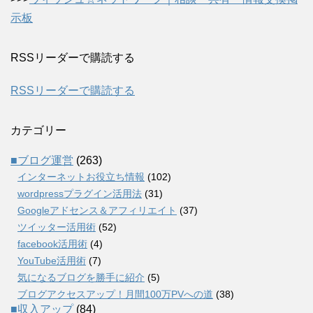
示板
RSSリーダーで購読する
RSSリーダーで購読する
カテゴリー
■ブログ運営
(263)
インターネットお役立ち情報
(102)
wordpressプラグイン活用法
(31)
Googleアドセンス＆アフィリエイト
(37)
ツイッター活用術
(52)
facebook活用術
(4)
YouTube活用術
(7)
気になるブログを勝手に紹介
(5)
ブログアクセスアップ！月間100万PVへの道
(38)
■収入アップ
(84)