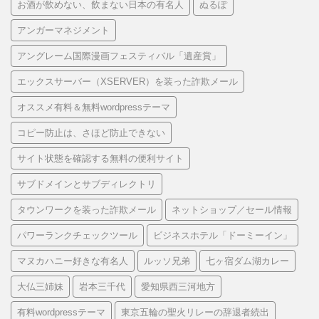
お酒が飲めない、飲まない日本の有名人
ぬるぽ
アンガーマネジメント
アングレーム国際漫画フェスティバル「遺産賞」
エックスサーバー（XSERVER）を装った詐欺メール
オススメ有料＆無料wordpressテーマ
コピー防止は、さほど防止できない
サイト状態を確認する無料の便利サイト
サブドメインとサブディレクトリ
タウンワークを装った詐欺メール
ネットショップ／セール情報
パワーランクチェックツール
ビジネスホテル「ドーミーイン」
マヌカハニー好きな有名人
ルッソ兄弟
七ヶ宿ダム湖カレー
大仏三姉妹
岩本三千代
愛知県西三河地方
有料wordpressテーマ
東京五輪の聖火リレーの辞退者続出