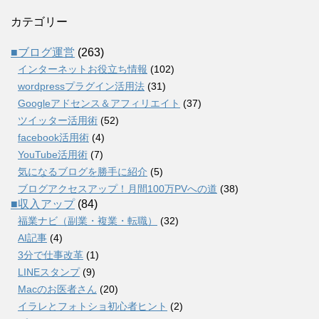
カテゴリー
■ブログ運営
(263)
インターネットお役立ち情報
(102)
wordpressプラグイン活用法
(31)
Googleアドセンス＆アフィリエイト
(37)
ツイッター活用術
(52)
facebook活用術
(4)
YouTube活用術
(7)
気になるブログを勝手に紹介
(5)
ブログアクセスアップ！月間100万PVへの道
(38)
■収入アップ
(84)
福業ナビ（副業・複業・転職）
(32)
AI記事
(4)
3分で仕事改革
(1)
LINEスタンプ
(9)
Macのお医者さん
(20)
イラレとフォトショ初心者ヒント
(2)