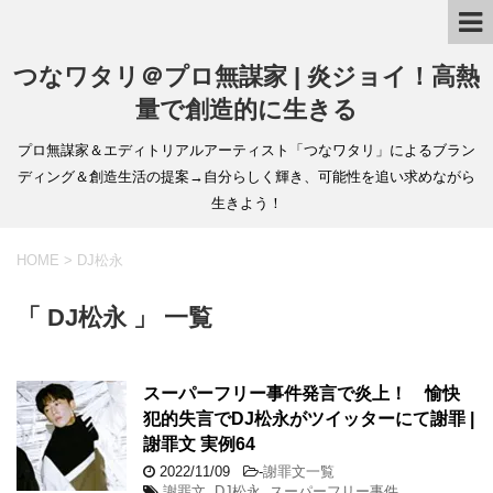
つなワタリ＠プロ無謀家 | 炎ジョイ！高熱
量で創造的に生きる
プロ無謀家＆エディトリアルアーティスト「つなワタリ」によるブラン
ディング＆創造生活の提案→自分らしく輝き、可能性を追い求めながら
生きよう！
HOME
>
DJ松永
「 DJ松永 」 一覧
スーパーフリー事件発言で炎上！ 愉快
犯的失言でDJ松永がツイッターにて謝罪 |
謝罪文 実例64
2022/11/09
-
謝罪文一覧
謝罪文
,
DJ松永
,
スーパーフリー事件