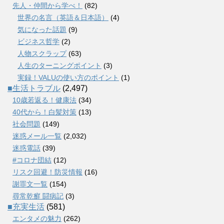
先人・仲間から学べ！
(82)
世界の名言（英語＆日本語）
(4)
気になった話題
(9)
ビジネス哲学
(2)
人物スクラップ
(63)
人生のターニングポイント
(3)
実録！VALUの使い方のポイント
(1)
■生活トラブル
(2,497)
10歳若返る！健康法
(34)
40代から！白髪対策
(13)
社会問題
(149)
迷惑メール一覧
(2,032)
迷惑電話
(39)
#コロナ団結
(12)
リスク回避！防災情報
(16)
謝罪文一覧
(154)
尋常乾癬 闘病記
(3)
■充実生活
(581)
エンタメの魅力
(262)