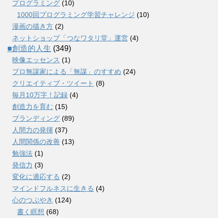
プログラミング
(10)
1000回プログラミング学習チャレンジ
(10)
漫画の描き方
(2)
ネットショップ「つなワタリ堂」運営
(4)
■創造的人生
(349)
映像エッセンス
(1)
プロ無謀家による「無謀」のすすめ
(24)
クリエイティブ・ツイート
(8)
毎月10万字！記録
(4)
創造力を育む
(15)
ブランディング
(89)
人間力の発揮
(37)
人間関係の改善
(13)
勉強法
(1)
発信力
(3)
変化に適応する
(2)
マインドフルネスに生きる
(4)
心のつぶやき
(124)
書く瞑想
(68)