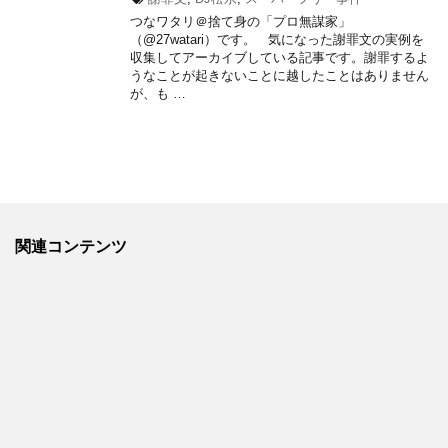
つなワタリ＠捨て身の「プロ無謀家」
（@27watari）です。 気になった謝罪文の実例を
収集してアーカイブしている記事です。謝罪するよ
うなことが起きないことに越したことはありません
が、も …
関連コンテンツ