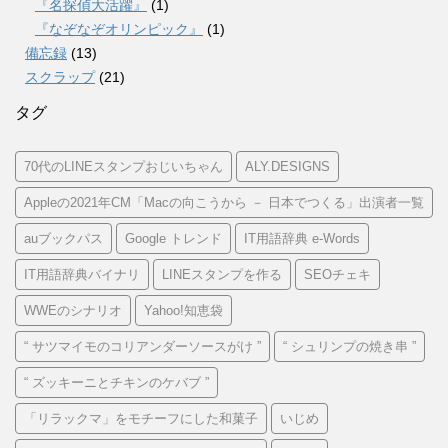
『名探偵大活躍』
(1)
『なぞなぞオリンピック』
(1)
備忘録
(13)
スクラップ
(21)
タグ
70代のLINEスタンプおじいちゃん
ALY.DESIGNS
Appleの2021年CM「Macの向こうから － 日本でつくる」出演者一覧
auブックパス
Google トレンド
IT用語辞典 e-Words
IT用語辞典バイナリ
LINEスタンプを作る
SEOチェキ
WWEのシナリオ
Yahoo!知恵袋
“ サツマイモのコリアンダーソースがけ ”
“ シュリンプの焼き串 ”
“ ズッキーニとチキンのケバブ ”
「リラックマ」をモチーフにした和菓子
いじめ