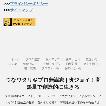
>>>
プライバシーポリシー
>>>
サイトマップ
ホーム
ブログ運営
収入アップ
福業ナビ
「無謀」の
すすめ
創造的人生
生活トラブル
白髪対策
充実生活
書く瞑想
プロフィール
お問い合わせ
つなワタリ＠プロ無謀家 | 炎ジョイ！高
熱量で創造的に生きる
プロ無謀家＆エディトリアルアーティスト「つなワタリ」によるブランディ
ング＆創造生活の提案→自分らしく輝き、可能性を追い求めながら生きよ