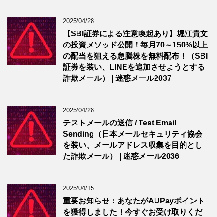
2025/04/28
【SBI証券による注意喚起あり】堀江貴文
の投資メソッド公開！毎月70～150%以上
の配当を狙える急騰株を無料配布！（SBI
証券を装い、LINEを追加させようとする
詐欺メール） | 迷惑メール2037
2025/04/28
テストメールの送信 / Test Email
Sending（日本メールセキュリティ協会
を装い、メールアドレス収集を目的とし
た詐欺メール） | 迷惑メール2036
2025/04/15
重要お知らせ：あなたがAUPayポイント
を獲得しました！今すぐお受け取りくだ