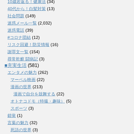
10歳若返る！健康法
(34)
40代から！白髪対策
(13)
社会問題
(149)
迷惑メール一覧
(2,032)
迷惑電話
(39)
#コロナ団結
(12)
リスク回避！防災情報
(16)
謝罪文一覧
(154)
尋常乾癬 闘病記
(3)
■充実生活
(581)
エンタメの魅力
(262)
マーベル映画
(22)
漫画の世界
(213)
漫画で自分を鼓舞する
(22)
オトナコドモ（特撮・趣味）
(5)
スポーツ
(3)
錯覚
(1)
言葉の魅力
(32)
死語の世界
(3)