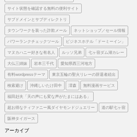
サイト状態を確認する無料の便利サイト
サブドメインとサブディレクトリ
タウンワークを装った詐欺メール
ネットショップ／セール情報
パワーランクチェックツール
ビジネスホテル「ドーミーイン」
マヌカハニー好きな有名人
ルッソ兄弟
七ヶ宿ダム湖カレー
大仏三姉妹
岩本三千代
愛知県西三河地方
有料wordpressテーマ
東京五輪の聖火リレーの辞退者続出
検索避け
沖縄しいたけ田中
澪森
無料漫画サービス
福田赳夫「天の声にも変な声がたまにはある」
超お得なティファニー風ダイヤモンドジュエリー
道の駅七ヶ宿
阪神タイガース
アーカイブ