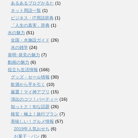
あるあるブログかるた
(1)
ネット用語一覧
(1)
ビジネス・IT用語辞典
(1)
「人生の真実」辞典
(1)
水の魅力
(51)
全国・水施設ガイド
(26)
水の雑学
(24)
発明･発見の魅力
(7)
動画の魅力
(6)
役立ち生活情報
(166)
グッズ・セール情報
(30)
飲酒から手を引く
(10)
厳選！マイ神アプリ
(15)
演出のコツ！パーティー
(16)
知っトク！旬な話題
(26)
格安・極上！旅行プラン
(7)
美味しい！グルメ情報
(57)
2019年人気おせち
(6)
お菓子・パン
(9)