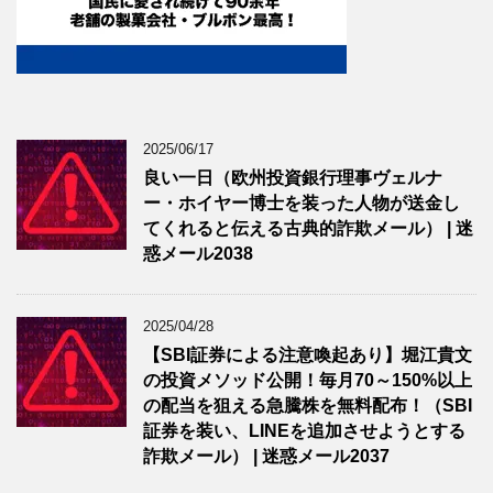
2025/06/17
良い一日（欧州投資銀行理事ヴェルナ
ー・ホイヤー博士を装った人物が送金し
てくれると伝える古典的詐欺メール） | 迷
惑メール2038
2025/04/28
【SBI証券による注意喚起あり】堀江貴文
の投資メソッド公開！毎月70～150%以上
の配当を狙える急騰株を無料配布！（SBI
証券を装い、LINEを追加させようとする
詐欺メール） | 迷惑メール2037