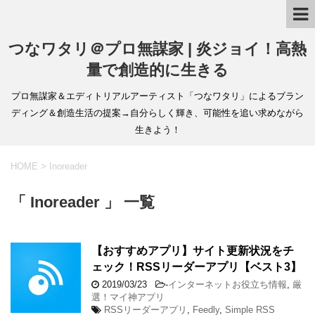
つなワタリ＠プロ無謀家 | 炎ジョイ！高熱
量で創造的に生きる
プロ無謀家＆エディトリアルアーティスト「つなワタリ」によるブラン
ディング＆創造生活の提案→自分らしく輝き、可能性を追い求めながら
生きよう！
HOME
>
Inoreader
「 Inoreader 」 一覧
【おすすめアプリ】サイト更新状況をチ
ェック！RSSリーダーアプリ【ベスト3】
2019/03/23
-
インターネットお役立ち情報
,
厳
選！マイ神アプリ
RSSリーダーアプリ
,
Feedly
,
Simple RSS