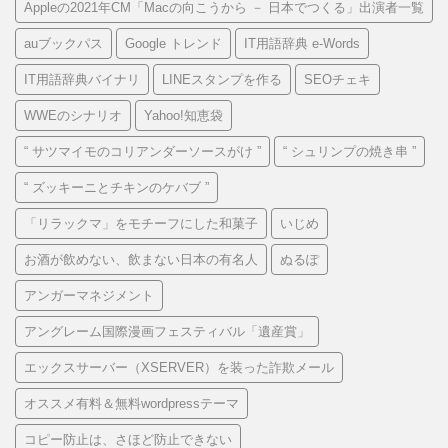
Appleの2021年CM「Macの向こうから － 日本でつくる」出演者一覧
auブックパス
Google トレンド
IT用語辞典 e-Words
IT用語辞典バイナリ
LINEスタンプを作る
SEOチェキ
WWEのシナリオ
Yahoo!知恵袋
“ サツマイモのコリアンダーソースがけ ”
“ シュリンプの焼き串 ”
“ ズッキーニとチキンのケバブ ”
「リラックマ」をモチーフにした和菓子
いじめ
お酒が飲めない、飲まない日本の有名人
ぬるぽ
アンガーマネジメント
アングレーム国際漫画フェスティバル「遺産賞」
エックスサーバー（XSERVER）を装った詐欺メール
オススメ有料＆無料wordpressテーマ
コピー防止は、さほど防止できない