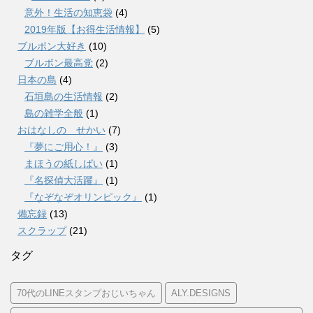
意外！生活の知恵袋
(4)
2019年版【お得生活情報】
(5)
ブルボン大好き
(10)
ブルボン最高党
(2)
日本の島
(4)
石垣島の生活情報
(2)
島の雑学全般
(1)
おはなしの せかい
(7)
『夢にご用心！』
(3)
まほうの紙しばい
(1)
『名探偵大活躍』
(1)
『なぞなぞオリンピック』
(1)
備忘録
(13)
スクラップ
(21)
タグ
70代のLINEスタンプおじいちゃん
ALY.DESIGNS