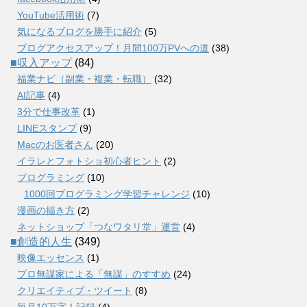
YouTube活用術
(7)
気になるブログを勝手に紹介
(5)
ブログアクセスアップ！月間100万PVへの道
(38)
■収入アップ
(84)
福業ナビ（副業・複業・転職）
(32)
AI記事
(4)
3分で仕事改革
(1)
LINEスタンプ
(9)
Macのお医者さん
(20)
イラレとフォトショ初心者ヒント
(2)
プログラミング
(10)
1000回プログラミング学習チャレンジ
(10)
漫画の描き方
(2)
ネットショップ「つなワタリ堂」運営
(4)
■創造的人生
(349)
映像エッセンス
(1)
プロ無謀家による「無謀」のすすめ
(24)
クリエイティブ・ツイート
(8)
毎月10万字！記録
(4)